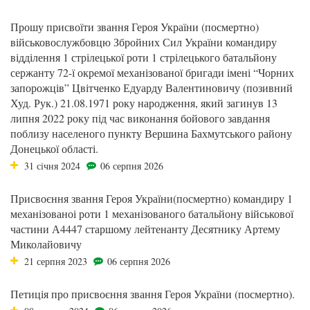
Прошу присвоїти звання Героя України (посмертно)
військовослужбовцю Збройних Сил України командиру
відділення 1 стрілецької роти 1 стрілецького батальйону
сержанту 72-ї окремої механізованої бригади імені “Чорних
запорожців” Цвітченко Едуарду Валентиновичу (позивний
Худ. Рук.) 21.08.1971 року народження, який загинув 13
липня 2022 року під час виконання бойового завдання
поблизу населеного пункту Вершина Бахмутського району
Донецької області.
31 січня 2024
06 серпня 2026
Присвоєння звання Героя України(посмертно) командиру 1
механізованоі роти 1 механізованого батальйону військової
частини А4447 старшому лейтенанту Десятнику Артему
Миколайовичу
21 серпня 2023
06 серпня 2026
Петиція про присвоєння звання Героя України (посмертно).