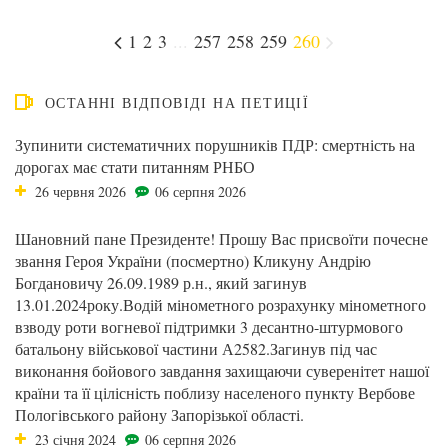
1
2
3
...
257
258
259
260
ОСТАННІ ВІДПОВІДІ НА ПЕТИЦІЇ
Зупинити систематичних порушників ПДР: смертність на
дорогах має стати питанням РНБО
26 червня 2026
06 серпня 2026
Шановний пане Президенте! Прошу Вас присвоїти почесне
звання Героя України (посмертно) Кликуну Андрію
Богдановичу 26.09.1989 р.н., який загинув
13.01.2024року.Водій мінометного розрахунку мінометного
взводу роти вогневої підтримки 3 десантно-штурмового
батальону військової частини А2582.Загинув під час
виконання бойового завдання захищаючи суверенітет нашої
країни та її цілісність поблизу населеного пункту Вербове
Пологівського району Запорізької області.
23 січня 2024
06 серпня 2026