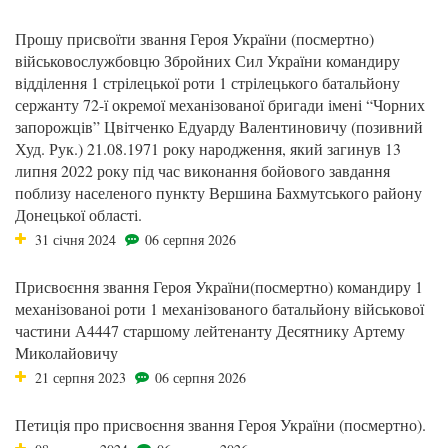
Прошу присвоїти звання Героя України (посмертно)
військовослужбовцю Збройних Сил України командиру
відділення 1 стрілецької роти 1 стрілецького батальйону
сержанту 72-ї окремої механізованої бригади імені “Чорних
запорожців” Цвітченко Едуарду Валентиновичу (позивний
Худ. Рук.) 21.08.1971 року народження, який загинув 13
липня 2022 року під час виконання бойового завдання
поблизу населеного пункту Вершина Бахмутського району
Донецької області.
31 січня 2024
06 серпня 2026
Присвоєння звання Героя України(посмертно) командиру 1
механізованоі роти 1 механізованого батальйону військової
частини А4447 старшому лейтенанту Десятнику Артему
Миколайовичу
21 серпня 2023
06 серпня 2026
Петиція про присвоєння звання Героя України (посмертно).