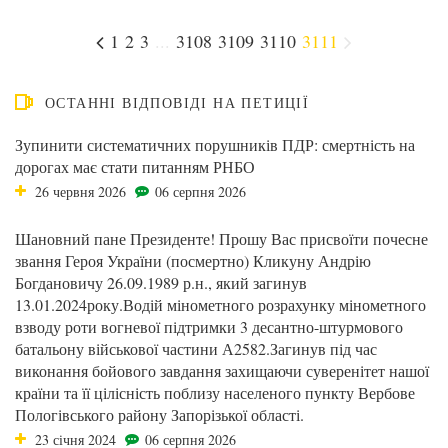
1
2
3
...
3108
3109
3110
3111
ОСТАННІ ВІДПОВІДІ НА ПЕТИЦІЇ
Зупинити систематичних порушників ПДР: смертність на
дорогах має стати питанням РНБО
26 червня 2026
06 серпня 2026
Шановний пане Президенте! Прошу Вас присвоїти почесне
звання Героя України (посмертно) Кликуну Андрію
Богдановичу 26.09.1989 р.н., який загинув
13.01.2024року.Водій мінометного розрахунку мінометного
взводу роти вогневої підтримки 3 десантно-штурмового
батальону військової частини А2582.Загинув під час
виконання бойового завдання захищаючи суверенітет нашої
країни та її цілісність поблизу населеного пункту Вербове
Пологівського району Запорізької області.
23 січня 2024
06 серпня 2026