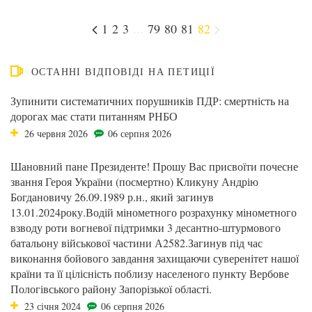
1
2
3
...
79
80
81
82
ОСТАННІ ВІДПОВІДІ НА ПЕТИЦІЇ
Зупинити систематичних порушників ПДР: смертність на
дорогах має стати питанням РНБО
26 червня 2026
06 серпня 2026
Шановний пане Президенте! Прошу Вас присвоїти почесне
звання Героя України (посмертно) Кликуну Андрію
Богдановичу 26.09.1989 р.н., який загинув
13.01.2024року.Водій мінометного розрахунку мінометного
взводу роти вогневої підтримки 3 десантно-штурмового
батальону військової частини А2582.Загинув під час
виконання бойового завдання захищаючи суверенітет нашої
країни та її цілісність поблизу населеного пункту Вербове
Пологівського району Запорізької області.
23 січня 2024
06 серпня 2026