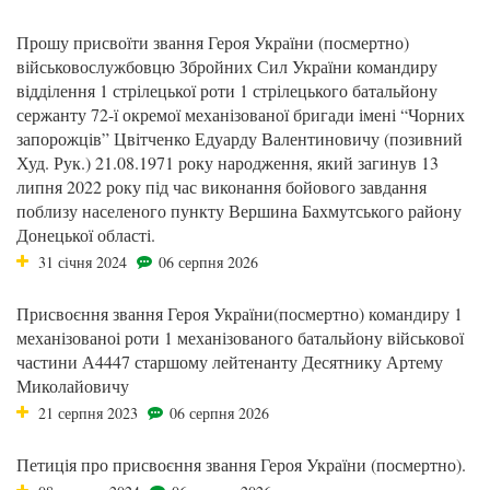
Прошу присвоїти звання Героя України (посмертно)
військовослужбовцю Збройних Сил України командиру
відділення 1 стрілецької роти 1 стрілецького батальйону
сержанту 72-ї окремої механізованої бригади імені “Чорних
запорожців” Цвітченко Едуарду Валентиновичу (позивний
Худ. Рук.) 21.08.1971 року народження, який загинув 13
липня 2022 року під час виконання бойового завдання
поблизу населеного пункту Вершина Бахмутського району
Донецької області.
31 січня 2024
06 серпня 2026
Присвоєння звання Героя України(посмертно) командиру 1
механізованоі роти 1 механізованого батальйону військової
частини А4447 старшому лейтенанту Десятнику Артему
Миколайовичу
21 серпня 2023
06 серпня 2026
Петиція про присвоєння звання Героя України (посмертно).