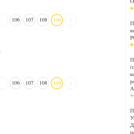
О
...
106
107
108
109
П
в
Р
й
П
(
к
р
...
106
107
108
109
А
П
У
Д
п