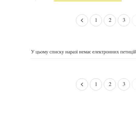
1
2
3
У цьому списку наразі немає електронних петиці
1
2
3