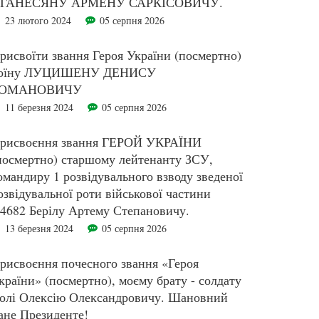
ГАНЕСЯНУ АРМЕНУ САРКІСОВИЧУ.
23 лютого 2024
05 серпня 2026
рисвоїти звання Героя України (посмертно)
оїну ЛУЦИШЕНУ ДЕНИСУ
ОМАНОВИЧУ
11 березня 2024
05 серпня 2026
рисвоєння звання ГЕРОЙ УКРАЇНИ
посмертно) старшому лейтенанту ЗСУ,
омандиру 1 розвідувального взводу зведеної
озвідувальної роти військової частини
4682 Берілу Артему Степановичу.
13 березня 2024
05 серпня 2026
рисвоєння почесного звання «Героя
країни» (посмертно), моєму брату - солдату
олі Олексію Олександровичу. Шановний
ане Президенте!