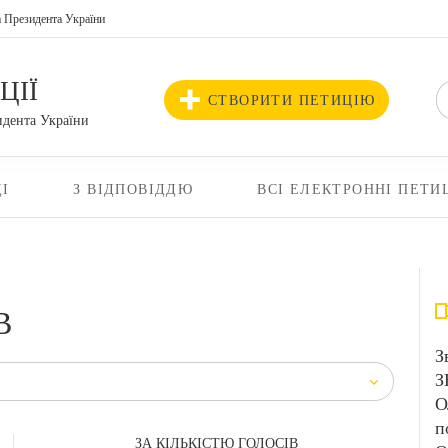
а Президента України
ЦІЇ
СТВОРИТИ ПЕТИЦІЮ
идента України
І
З ВІДПОВІДДЮ
ВСІ ЕЛЕКТРОННІ ПЕТИ
В
З
З
О
п
ЗА КІЛЬКІСТЮ ГОЛОСІВ