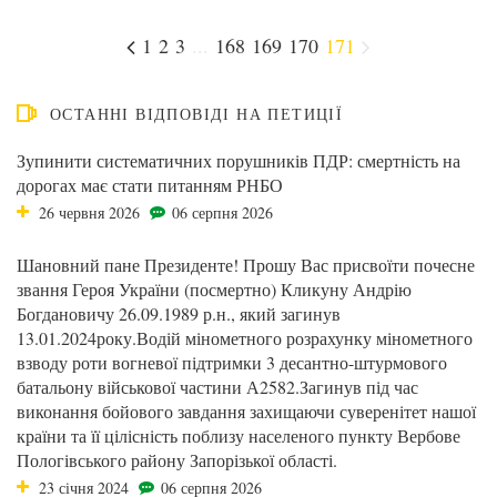
1
2
3
...
168
169
170
171
ОСТАННІ ВІДПОВІДІ НА ПЕТИЦІЇ
Зупинити систематичних порушників ПДР: смертність на
дорогах має стати питанням РНБО
26 червня 2026
06 серпня 2026
Шановний пане Президенте! Прошу Вас присвоїти почесне
звання Героя України (посмертно) Кликуну Андрію
Богдановичу 26.09.1989 р.н., який загинув
13.01.2024року.Водій мінометного розрахунку мінометного
взводу роти вогневої підтримки 3 десантно-штурмового
батальону військової частини А2582.Загинув під час
виконання бойового завдання захищаючи суверенітет нашої
країни та її цілісність поблизу населеного пункту Вербове
Пологівського району Запорізької області.
23 січня 2024
06 серпня 2026