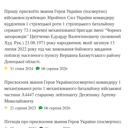
Прошу присвоїти звання Героя України (посмертно)
військовослужбовцю Збройних Сил України командиру
відділення 1 стрілецької роти 1 стрілецького батальйону
сержанту 72-ї окремої механізованої бригади імені “Чорних
запорожців” Цвітченко Едуарду Валентиновичу (позивний
Худ. Рук.) 21.08.1971 року народження, який загинув 13
липня 2022 року під час виконання бойового завдання
поблизу населеного пункту Вершина Бахмутського району
Донецької області.
31 січня 2024
06 серпня 2026
Присвоєння звання Героя України(посмертно) командиру 1
механізованоі роти 1 механізованого батальйону військової
частини А4447 старшому лейтенанту Десятнику Артему
Миколайовичу
21 серпня 2023
06 серпня 2026
Петиція про присвоєння звання Героя України (посмертно).