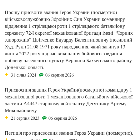
Прошу присвоїти звання Героя України (посмертно)
військовослужбовцю Збройних Сил України командиру
відділення 1 стрілецької роти 1 стрілецького батальйону
сержанту 72-ї окремої механізованої бригади імені “Чорних
запорожців” Цвітченко Едуарду Валентиновичу (позивний
Худ. Рук.) 21.08.1971 року народження, який загинув 13
липня 2022 року під час виконання бойового завдання
поблизу населеного пункту Вершина Бахмутського району
Донецької області.
31 січня 2024
06 серпня 2026
Присвоєння звання Героя України(посмертно) командиру 1
механізованоі роти 1 механізованого батальйону військової
частини А4447 старшому лейтенанту Десятнику Артему
Миколайовичу
21 серпня 2023
06 серпня 2026
Петиція про присвоєння звання Героя України (посмертно).