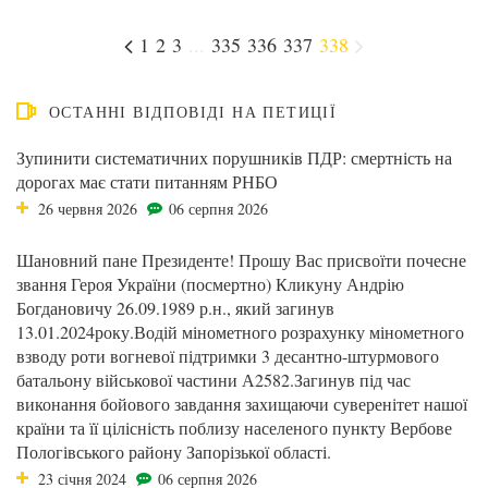
1
2
3
...
335
336
337
338
ОСТАННІ ВІДПОВІДІ НА ПЕТИЦІЇ
Зупинити систематичних порушників ПДР: смертність на
дорогах має стати питанням РНБО
26 червня 2026
06 серпня 2026
Шановний пане Президенте! Прошу Вас присвоїти почесне
звання Героя України (посмертно) Кликуну Андрію
Богдановичу 26.09.1989 р.н., який загинув
13.01.2024року.Водій мінометного розрахунку мінометного
взводу роти вогневої підтримки 3 десантно-штурмового
батальону військової частини А2582.Загинув під час
виконання бойового завдання захищаючи суверенітет нашої
країни та її цілісність поблизу населеного пункту Вербове
Пологівського району Запорізької області.
23 січня 2024
06 серпня 2026