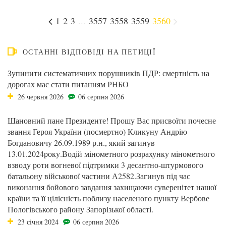
1
2
3
...
3557
3558
3559
3560
ОСТАННІ ВІДПОВІДІ НА ПЕТИЦІЇ
Зупинити систематичних порушників ПДР: смертність на
дорогах має стати питанням РНБО
26 червня 2026
06 серпня 2026
Шановний пане Президенте! Прошу Вас присвоїти почесне
звання Героя України (посмертно) Кликуну Андрію
Богдановичу 26.09.1989 р.н., який загинув
13.01.2024року.Водій мінометного розрахунку мінометного
взводу роти вогневої підтримки 3 десантно-штурмового
батальону військової частини А2582.Загинув під час
виконання бойового завдання захищаючи суверенітет нашої
країни та її цілісність поблизу населеного пункту Вербове
Пологівського району Запорізької області.
23 січня 2024
06 серпня 2026