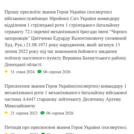
Прошу присвоїти звання Героя України (посмертно)
військовослужбовцю Збройних Сил України командиру
відділення 1 стрілецької роти 1 стрілецького батальйону
сержанту 72-ї окремої механізованої бригади імені “Чорних
запорожців” Цвітченко Едуарду Валентиновичу (позивний
Худ. Рук.) 21.08.1971 року народження, який загинув 13
липня 2022 року під час виконання бойового завдання
поблизу населеного пункту Вершина Бахмутського району
Донецької області.
31 січня 2024
06 серпня 2026
Присвоєння звання Героя України(посмертно) командиру 1
механізованоі роти 1 механізованого батальйону військової
частини А4447 старшому лейтенанту Десятнику Артему
Миколайовичу
21 серпня 2023
06 серпня 2026
Петиція про присвоєння звання Героя України (посмертно).