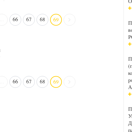
О
...
66
67
68
69
П
в
Р
й
П
(
к
р
...
66
67
68
69
А
П
У
Д
п