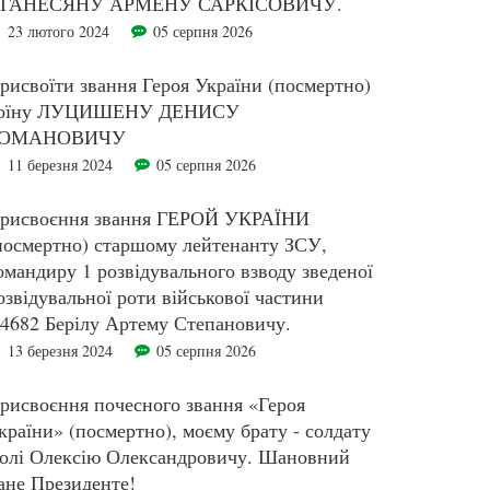
ГАНЕСЯНУ АРМЕНУ САРКІСОВИЧУ.
23 лютого 2024
05 серпня 2026
рисвоїти звання Героя України (посмертно)
оїну ЛУЦИШЕНУ ДЕНИСУ
ОМАНОВИЧУ
11 березня 2024
05 серпня 2026
рисвоєння звання ГЕРОЙ УКРАЇНИ
посмертно) старшому лейтенанту ЗСУ,
омандиру 1 розвідувального взводу зведеної
озвідувальної роти військової частини
4682 Берілу Артему Степановичу.
13 березня 2024
05 серпня 2026
рисвоєння почесного звання «Героя
країни» (посмертно), моєму брату - солдату
олі Олексію Олександровичу. Шановний
ане Президенте!