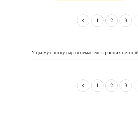
1
2
3
У цьому списку наразі немає електронних петиці
1
2
3