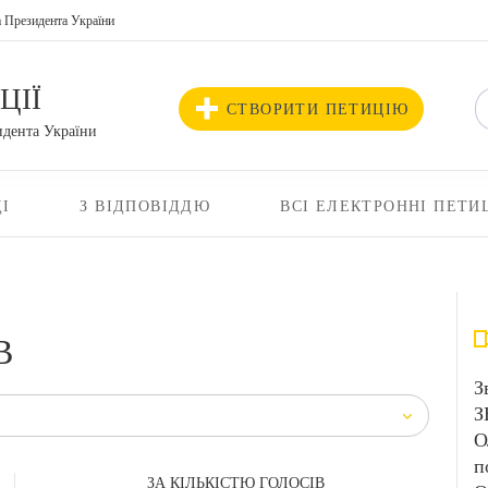
а Президента України
ЦІЇ
СТВОРИТИ ПЕТИЦІЮ
идента України
І
З ВІДПОВІДДЮ
ВСІ ЕЛЕКТРОННІ ПЕТИ
В
З
З
О
п
ЗА КІЛЬКІСТЮ ГОЛОСІВ