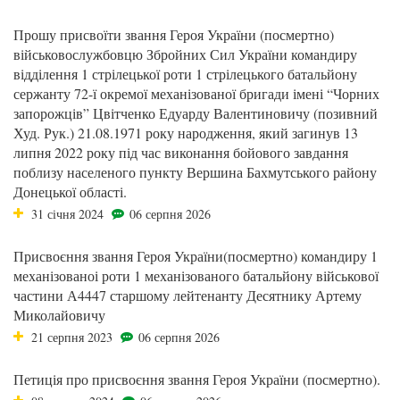
Прошу присвоїти звання Героя України (посмертно)
військовослужбовцю Збройних Сил України командиру
відділення 1 стрілецької роти 1 стрілецького батальйону
сержанту 72-ї окремої механізованої бригади імені “Чорних
запорожців” Цвітченко Едуарду Валентиновичу (позивний
Худ. Рук.) 21.08.1971 року народження, який загинув 13
липня 2022 року під час виконання бойового завдання
поблизу населеного пункту Вершина Бахмутського району
Донецької області.
31 січня 2024
06 серпня 2026
Присвоєння звання Героя України(посмертно) командиру 1
механізованоі роти 1 механізованого батальйону військової
частини А4447 старшому лейтенанту Десятнику Артему
Миколайовичу
21 серпня 2023
06 серпня 2026
Петиція про присвоєння звання Героя України (посмертно).