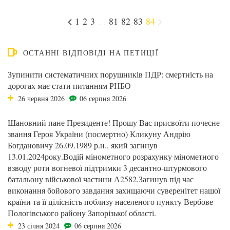
1
2
3
...
81
82
83
84
ОСТАННІ ВІДПОВІДІ НА ПЕТИЦІЇ
Зупинити систематичних порушників ПДР: смертність на
дорогах має стати питанням РНБО
26 червня 2026
06 серпня 2026
Шановний пане Президенте! Прошу Вас присвоїти почесне
звання Героя України (посмертно) Кликуну Андрію
Богдановичу 26.09.1989 р.н., який загинув
13.01.2024року.Водій мінометного розрахунку мінометного
взводу роти вогневої підтримки 3 десантно-штурмового
батальону військової частини А2582.Загинув під час
виконання бойового завдання захищаючи суверенітет нашої
країни та її цілісність поблизу населеного пункту Вербове
Пологівського району Запорізької області.
23 січня 2024
06 серпня 2026