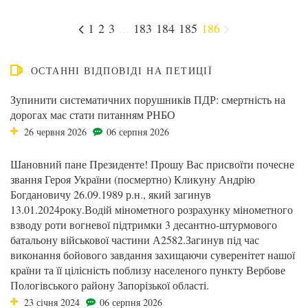
1
2
3
...
183
184
185
186
ОСТАННІ ВІДПОВІДІ НА ПЕТИЦІЇ
Зупинити систематичних порушників ПДР: смертність на
дорогах має стати питанням РНБО
26 червня 2026
06 серпня 2026
Шановний пане Президенте! Прошу Вас присвоїти почесне
звання Героя України (посмертно) Кликуну Андрію
Богдановичу 26.09.1989 р.н., який загинув
13.01.2024року.Водій мінометного розрахунку мінометного
взводу роти вогневої підтримки 3 десантно-штурмового
батальону військової частини А2582.Загинув під час
виконання бойового завдання захищаючи суверенітет нашої
країни та її цілісність поблизу населеного пункту Вербове
Пологівського району Запорізької області.
23 січня 2024
06 серпня 2026