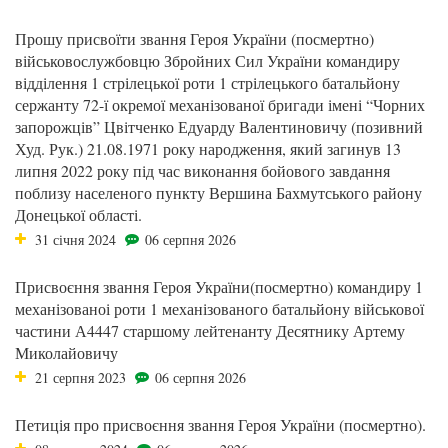
Прошу присвоїти звання Героя України (посмертно)
військовослужбовцю Збройних Сил України командиру
відділення 1 стрілецької роти 1 стрілецького батальйону
сержанту 72-ї окремої механізованої бригади імені “Чорних
запорожців” Цвітченко Едуарду Валентиновичу (позивний
Худ. Рук.) 21.08.1971 року народження, який загинув 13
липня 2022 року під час виконання бойового завдання
поблизу населеного пункту Вершина Бахмутського району
Донецької області.
31 січня 2024
06 серпня 2026
Присвоєння звання Героя України(посмертно) командиру 1
механізованоі роти 1 механізованого батальйону військової
частини А4447 старшому лейтенанту Десятнику Артему
Миколайовичу
21 серпня 2023
06 серпня 2026
Петиція про присвоєння звання Героя України (посмертно).