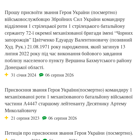
Прошу присвоїти звання Героя України (посмертно)
військовослужбовцю Збройних Сил України командиру
відділення 1 стрілецької роти 1 стрілецького батальйону
сержанту 72-ї окремої механізованої бригади імені “Чорних
запорожців” Цвітченко Едуарду Валентиновичу (позивний
Худ. Рук.) 21.08.1971 року народження, який загинув 13
липня 2022 року під час виконання бойового завдання
поблизу населеного пункту Вершина Бахмутського району
Донецької області.
31 січня 2024
06 серпня 2026
Присвоєння звання Героя України(посмертно) командиру 1
механізованоі роти 1 механізованого батальйону військової
частини А4447 старшому лейтенанту Десятнику Артему
Миколайовичу
21 серпня 2023
06 серпня 2026
Петиція про присвоєння звання Героя України (посмертно).