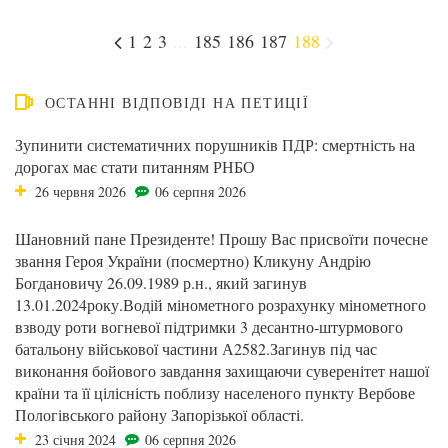
1
2
3
...
185
186
187
188
ОСТАННІ ВІДПОВІДІ НА ПЕТИЦІЇ
Зупинити систематичних порушників ПДР: смертність на
дорогах має стати питанням РНБО
26 червня 2026
06 серпня 2026
Шановний пане Президенте! Прошу Вас присвоїти почесне
звання Героя України (посмертно) Кликуну Андрію
Богдановичу 26.09.1989 р.н., який загинув
13.01.2024року.Водій мінометного розрахунку мінометного
взводу роти вогневої підтримки 3 десантно-штурмового
батальону військової частини А2582.Загинув під час
виконання бойового завдання захищаючи суверенітет нашої
країни та її цілісність поблизу населеного пункту Вербове
Пологівського району Запорізької області.
23 січня 2024
06 серпня 2026