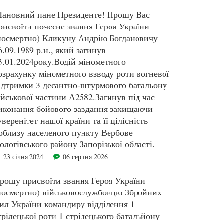
ановний пане Президенте! Прошу Вас
рисвоїти почесне звання Героя України
посмертно) Кликуну Андрію Богдановичу
6.09.1989 р.н., який загинув
3.01.2024року.Водій мінометного
озрахунку мінометного взводу роти вогневої
ідтримки 3 десантно-штурмового батальону
ійськової частини А2582.Загинув під час
иконання бойового завдання захищаючи
уверенітет нашої країни та її цілісність
облизу населеного пункту Вербове
ологівського району Запорізької області.
23 січня 2024
06 серпня 2026
рошу присвоїти звання Героя України
посмертно) військовослужбовцю Збройних
ил України командиру відділення 1
трілецької роти 1 стрілецького батальйону