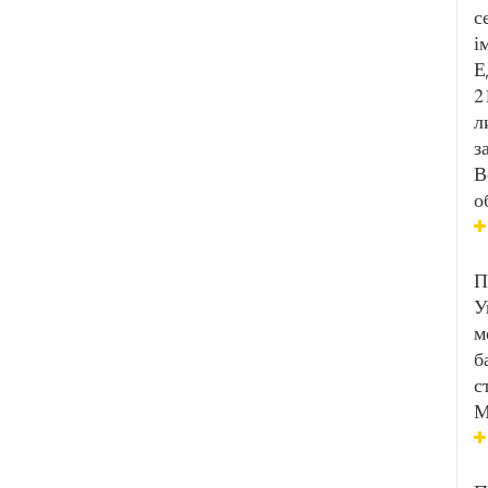
с
і
Е
2
л
з
В
о
П
У
м
б
с
М