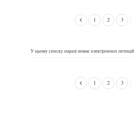
1
2
3
У цьому списку наразі немає електронних петиці
1
2
3