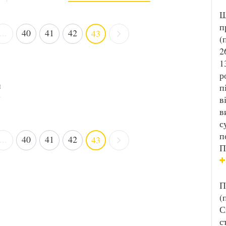
Ш
п
...
40
41
42
43
(
2
1
р
й
п
в
в
с
п
...
40
41
42
43
П
П
(
С
с