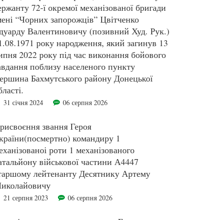
ержанту 72-ї окремої механізованої бригади
мені “Чорних запорожців” Цвітченко
дуарду Валентиновичу (позивний Худ. Рук.)
1.08.1971 року народження, який загинув 13
ипня 2022 року під час виконання бойового
авдання поблизу населеного пункту
ершина Бахмутського району Донецької
бласті.
31 січня 2024
06 серпня 2026
рисвоєння звання Героя
країни(посмертно) командиру 1
еханізованоі роти 1 механізованого
атальйону військової частини А4447
таршому лейтенанту Десятнику Артему
иколайовичу
21 серпня 2023
06 серпня 2026