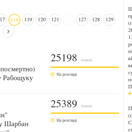
Ш
п
17
119
120
121
...
127
128
129
118
(
2
1
р
п
25198
в
голосів
в
(посмертно)
с
На розгляді
у Рабощуку
п
П
25389
голосів
П
ни"
(
На розгляді
ту Шарбан
С
с