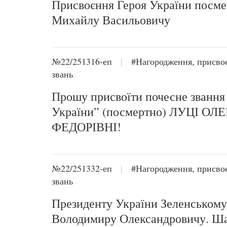
Присвоєння Героя України посм
Михайлу Васильовичу
№22/251316-еп
|
#Нагородження, присво
звань
Прошу присвоїти почесне звання
України” (посмертно) ЛУЦІ ОЛЕ
ФЕДОРІВНІ!
№22/251332-еп
|
#Нагородження, присво
звань
Президенту України Зеленському
Володимиру Олександровичу. Ш