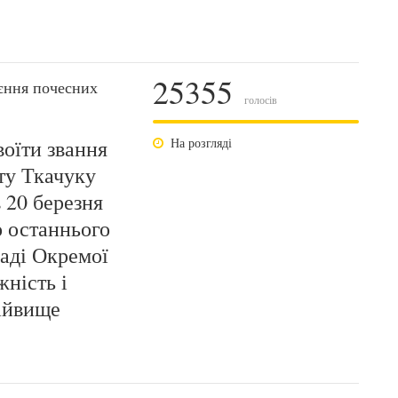
25355
єння почесних
голосів
оїти звання
На розгляді
ту Ткачуку
 20 березня
о останнього
аді Окремої
жність і
айвище