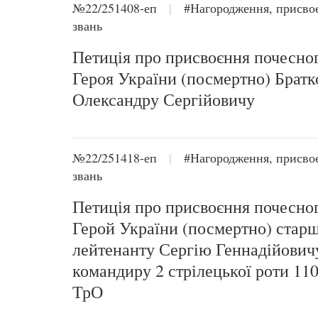
№22/251408-еп
|
#Нагородження, присво
звань
Петиція про присвоєння почесног
Героя України (посмертно) Братк
Олександру Сергійовичу
№22/251418-еп
|
#Нагородження, присво
звань
Петиція про присвоєння почесног
Герой України (посмертно) стар
лейтенанту Сергію Геннадійович
командиру 2 стрілецької роти 110
ТрО