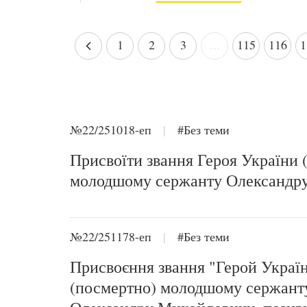
1
2
3
...
115
116
1
№22/251018-еп
|
#Без теми
Присвоїти звання Героя України 
молодшому сержанту Олександр
№22/251178-еп
|
#Без теми
Присвоєння звання "Герой Украї
(посмертно) молодшому сержан