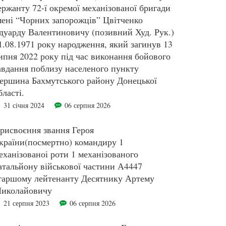
ержанту 72-ї окремої механізованої бригади
мені “Чорних запорожців” Цвітченко
дуарду Валентиновичу (позивний Худ. Рук.)
1.08.1971 року народження, який загинув 13
ипня 2022 року під час виконання бойового
авдання поблизу населеного пункту
ершина Бахмутського району Донецької
бласті.
31 січня 2024
06 серпня 2026
рисвоєння звання Героя
країни(посмертно) командиру 1
еханізованоі роти 1 механізованого
атальйону військової частини А4447
таршому лейтенанту Десятнику Артему
иколайовичу
21 серпня 2023
06 серпня 2026