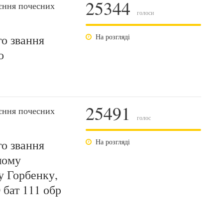
25344
єння почесних
голоси
о звання
На розгляді
о
25491
єння почесних
голос
о звання
На розгляді
шому
у Горбенку,
 бат 111 обр