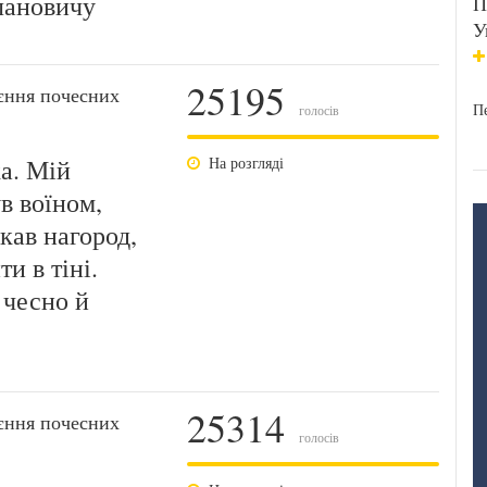
лановичу
П
У
25195
єння почесних
Пе
голосів
а. Мій
На розгляді
в воїном,
кав нагород,
ти в тіні.
 чесно й
25314
єння почесних
голосів