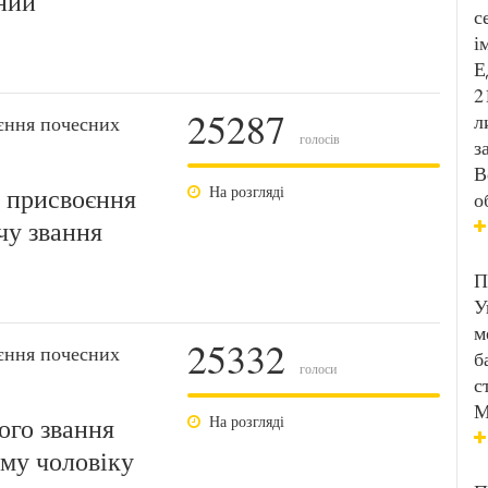
ний
с
і
Е
2
25287
л
єння почесних
голосів
з
В
 присвоєння
На розгляді
о
чу звання
П
У
м
25332
єння почесних
б
голоси
с
М
ого звання
На розгляді
єму чоловіку