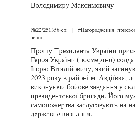
Володимиру Максимовичу
№22/251356-еп
|
#Нагородження, присво
звань
Прошу Президента України присв
Героя України (посмертно) солда
Ігорю Віталійовичу, який загинув
2023 року в районі м. Авдіївка, д
виконуючи бойове завдання у скл
президентської бригади. Його му
самопожертва заслуговують на н
державне визнання.