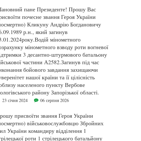
ановний пане Президенте! Прошу Вас
рисвоїти почесне звання Героя України
посмертно) Кликуну Андрію Богдановичу
6.09.1989 р.н., який загинув
3.01.2024року.Водій мінометного
озрахунку мінометного взводу роти вогневої
ідтримки 3 десантно-штурмового батальону
ійськової частини А2582.Загинув під час
иконання бойового завдання захищаючи
уверенітет нашої країни та її цілісність
облизу населеного пункту Вербове
ологівського району Запорізької області.
23 січня 2024
06 серпня 2026
рошу присвоїти звання Героя України
посмертно) військовослужбовцю Збройних
ил України командиру відділення 1
трілецької роти 1 стрілецького батальйону