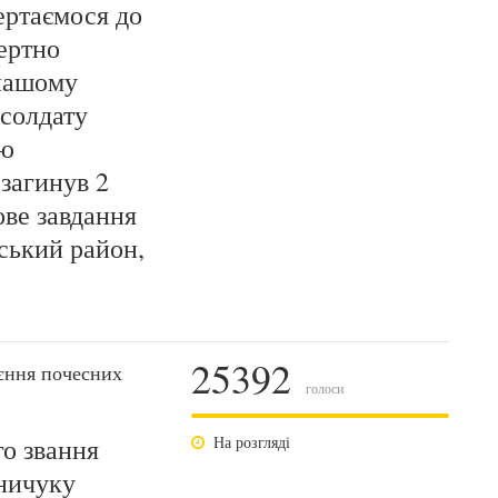
ертаємося до
ертно
 нашому
 солдату
лю
загинув 2
ове завдання
ський район,
25392
єння почесних
голоси
о звання
На розгляді
ничуку