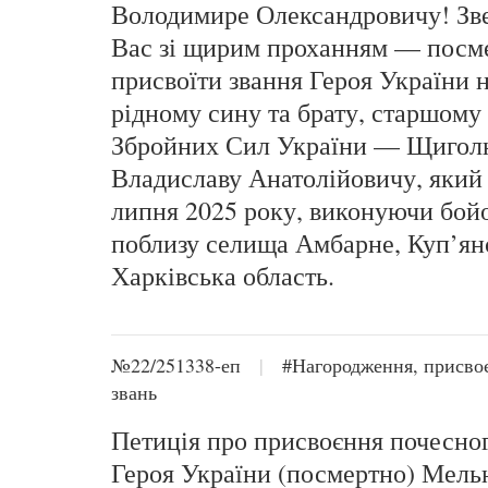
Володимире Олександровичу! Зв
Вас зі щирим проханням — посм
присвоїти звання Героя України
рідному сину та брату, старшому
Збройних Сил України — Щиго
Владиславу Анатолійовичу, який 
липня 2025 року, виконуючи бой
поблизу селища Амбарне, Куп’ян
Харківська область.
№22/251338-еп
|
#Нагородження, присво
звань
Петиція про присвоєння почесног
Героя України (посмертно) Мель