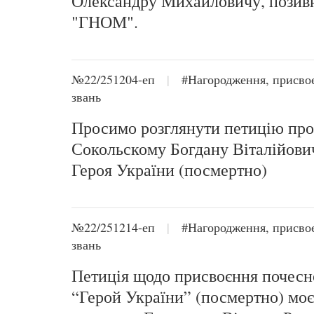
Олександру Михайловичу, позив
"ГНОМ".
№22/251204-еп
|
#Нагородження, присво
звань
Просимо розглянути петицію про
Сокольскому Богдану Віталійови
Героя України (посмертно)
№22/251214-еп
|
#Нагородження, присво
звань
Петиція щодо присвоєння почесн
“Герой України” (посмертно) мо