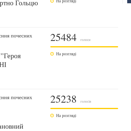
ертно Гольцю
На розгляді
25484
єння почесних
голоси
 ”Героя
На розгляді
НІ
25238
єння почесних
голосів
На розгляді
ановний