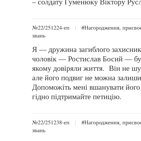
– солдату Гуменюку Віктору Рус
№22/251224-еп
|
#Нагородження, присво
звань
Я — дружина загиблого захисник
чоловік — Ростислав Босий — бу
якому довіряли життя. Він не шу
але його подвиг не можна залиши
Допоможіть мені вшанувати його
гідно підтримайте петицію.
№22/251238-еп
|
#Нагородження, присво
звань