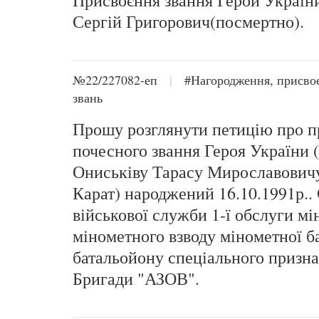
Присвоєння звання Герой Україн
Сергій Григорович(посмертно).
№22/227082-еп
|
#Нагородження, присво
звань
Прошу розглянути петицію про п
почесного звання Героя України 
Ониськіву Тарасу Мирославович
Карат) народжений 16.10.1991р..
військової служби 1-ї обслуги мі
мінометного взводу мінометної ба
батальойону спеціального призна
Бригади "АЗОВ".