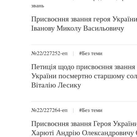
звань
Присвоєння звання героя Україн
Іванову Миколу Васильовичу
№22/227252-еп
|
#Без теми
Петиція щодо присвоєння звання
України посмертно старшому сол
Віталію Лесику
№22/227264-еп
|
#Без теми
Присвоєння звання Героя Україн
Харюті Андрію Олександровичу 