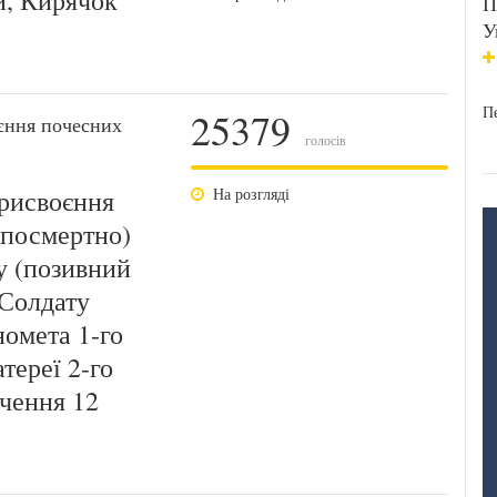
и, Кирячок
П
У
Пе
25379
єння почесних
голосів
рисвоєння
На розгляді
(посмертно)
у (позивний
 Солдату
номета 1-го
тереї 2-го
чення 12