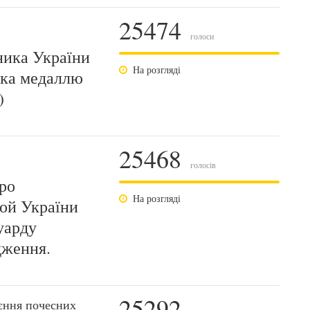
25474
голоси
ника України
На розгляді
пка медаллю
)
25468
голосів
ро
На розгляді
рой України
уарду
дження.
25292
єння почесних