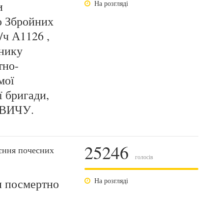
и
На розгляді
ю Збройних
/ч А1126 ,
нику
тно-
мої
ї бригади,
ВИЧУ.
25246
єння почесних
голосів
и посмертно
На розгляді