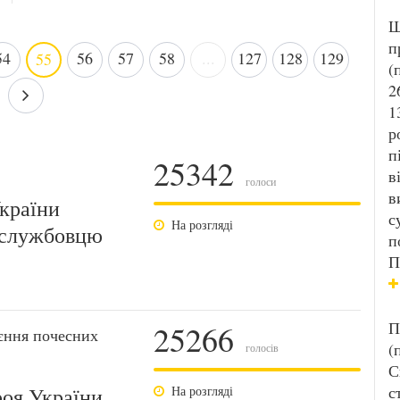
Ш
п
54
56
57
58
...
127
128
129
55
(
2
1
р
п
25342
в
голоси
в
країни
с
На розгляді
ослужбовцю
п
П
П
25266
єння почесних
(
голосів
С
с
роя України
На розгляді