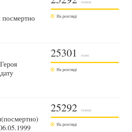
голоси
и посмертно
На розгляді
25301
голос
 Героя
На розгляді
дату
25292
голоси
и(посмертно)
На розгляді
06.05.1999