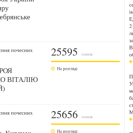
с
иру
і
ребрянське
Е
2
л
з
В
25595
єння почесних
о
голосів
ЕРОЯ
На розгляді
П
КО ВІТАЛІЮ
У
Й)
м
б
с
25656
М
єння почесних
голосів
На розгляді