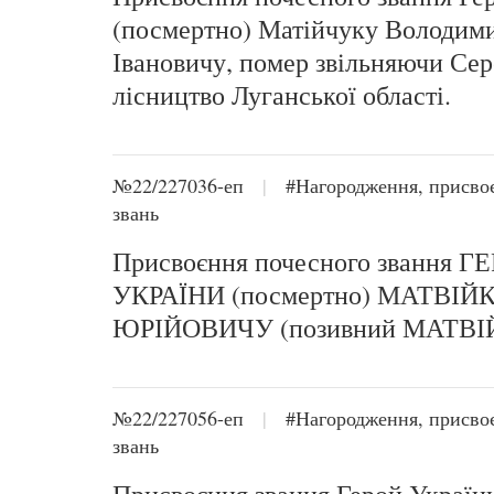
(посмертно) Матійчуку Володим
Івановичу, помер звільняючи Се
лісництво Луганської області.
№22/227036-еп
|
#Нагородження, присво
звань
Присвоєння почесного звання Г
УКРАЇНИ (посмертно) МАТВІЙ
ЮРІЙОВИЧУ (позивний МАТВІ
№22/227056-еп
|
#Нагородження, присво
звань