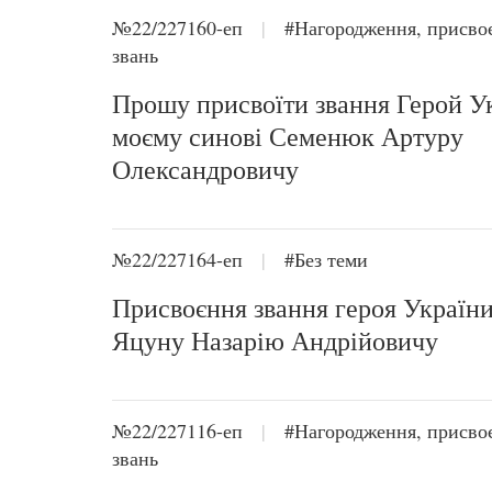
№22/227160-еп
|
#Нагородження, присво
звань
Прошу присвоїти звання Герой У
моєму синові Семенюк Артуру
Олександровичу
№22/227164-еп
|
#Без теми
Присвоєння звання героя Україн
Яцуну Назарію Андрійовичу
№22/227116-еп
|
#Нагородження, присво
звань