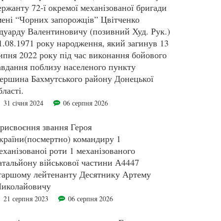
ержанту 72-ї окремої механізованої бригади
мені “Чорних запорожців” Цвітченко
дуарду Валентиновичу (позивний Худ. Рук.)
1.08.1971 року народження, який загинув 13
ипня 2022 року під час виконання бойового
авдання поблизу населеного пункту
ершина Бахмутського району Донецької
бласті.
31 січня 2024
06 серпня 2026
рисвоєння звання Героя
країни(посмертно) командиру 1
еханізованоі роти 1 механізованого
атальйону військової частини А4447
таршому лейтенанту Десятнику Артему
иколайовичу
21 серпня 2023
06 серпня 2026