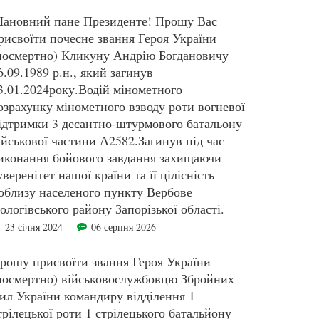
ановний пане Президенте! Прошу Вас
рисвоїти почесне звання Героя України
посмертно) Кликуну Андрію Богдановичу
6.09.1989 р.н., який загинув
3.01.2024року.Водій мінометного
озрахунку мінометного взводу роти вогневої
ідтримки 3 десантно-штурмового батальону
ійськової частини А2582.Загинув під час
иконання бойового завдання захищаючи
уверенітет нашої країни та її цілісність
облизу населеного пункту Вербове
ологівського району Запорізької області.
23 січня 2024
06 серпня 2026
рошу присвоїти звання Героя України
посмертно) військовослужбовцю Збройних
ил України командиру відділення 1
трілецької роти 1 стрілецького батальйону