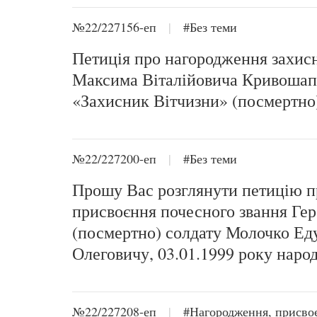
№22/227156-еп
|
#Без теми
Петиція про нагородження захис
Максима Віталійовича Кривоша
«Захисник Вітчизни» (посмертно
№22/227200-еп
|
#Без теми
Прошу Вас розглянути петицію п
присвоєння почесного звання Ге
(посмертно) солдату Молочко Ед
Олеговичу, 03.01.1999 року наро
№22/227208-еп
|
#Нагородження, присво