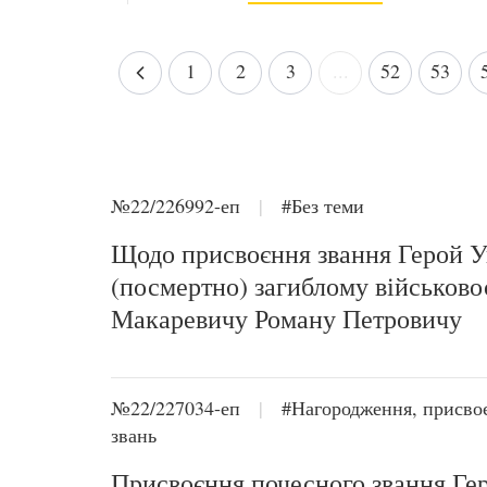
1
2
3
...
52
53
№22/226992-еп
|
#Без теми
Щодо присвоєння звання Герой У
(посмертно) загиблому військов
Макаревичу Роману Петровичу
№22/227034-еп
|
#Нагородження, присво
звань
Присвоєння почесного звання Ге