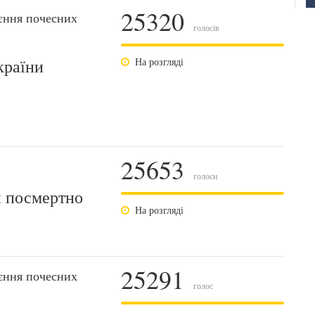
25320
єння почесних
голосів
країни
На розгляді
25653
голоси
и посмертно
На розгляді
25291
єння почесних
голос