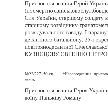
Присвоєння звання Герой Україн
(посмертно),військовослужбовц
Сил України, старшому солдату в
старшому розвіднику-гранатомет
розвідувального взводу, І парашу
десантного батальйону, 25-ї окре
повітрянодесантної Січеславсько
КУЗНЄЦОВУ ЄВГЕНІЮ ПЕТРО
№22/227150-еп
|
#Нагородження, присво
звань
Присвоєння звання Героя Україн
воїну Паньківу Роману