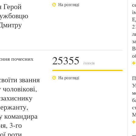
с
я Герой
На розгляді
і
службовцю
Е
 Дмитру
2
л
з
В
о
25355
єння почесних
голосів
П
воїти звання
На розгляді
У
 чоловікові,
м
 захиснику
б
сержанту,
с
М
ку командира
ня, 3-го
кої роти