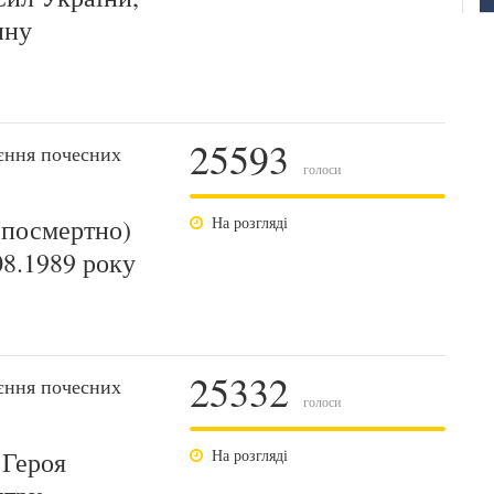
ину
25593
єння почесних
голоси
(посмертно)
На розгляді
08.1989 року
25332
єння почесних
голоси
 Героя
На розгляді