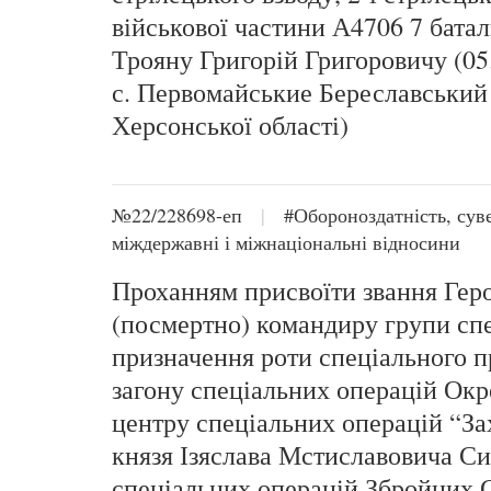
військової частини А4706 7 бат
Трояну Григорій Григоровичу (05
с. Первомайськие Береславський
Херсонської області)
№22/228698-еп
|
#Обороноздатність, суве
міждержавні і міжнаціональні відносини
Проханням присвоїти звання Гер
(посмертно) командиру групи сп
призначення роти спеціального 
загону спеціальних операцій Ок
центру спеціальних операцій “Зах
князя Ізяслава Мстиславовича С
спеціальних операцій Збройних 