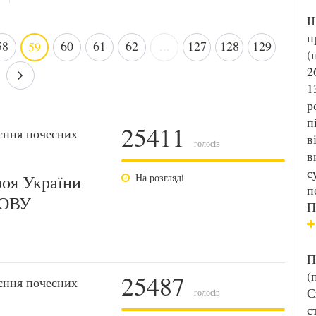
Ш
п
58
60
61
62
...
127
128
129
59
(
2
1
р
п
25411
єння почесних
в
голосів
в
с
роя України
На розгляді
п
КОВУ
П
П
(
25487
єння почесних
С
голосів
с