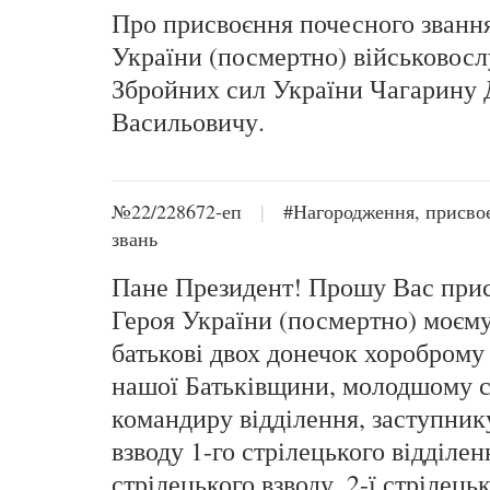
Про присвоєння почесного званн
України (посмертно) військово
Збройних сил України Чагарину
Васильовичу.
№22/228672-еп
|
#Нагородження, присво
звань
Пане Президент! Прошу Вас прис
Героя України (посмертно) моєму
батькові двох донечок хороброму
нашої Батьківщини, молодшому 
командиру відділення, заступни
взводу 1-го стрілецького відділен
стрілецького взводу, 2-ї стрілець