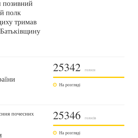
 позивний
й полк
диху тримав
 Батьківщину
25342
голоси
раїни
На розгляді
25346
єння почесних
голосів
и
На розгляді