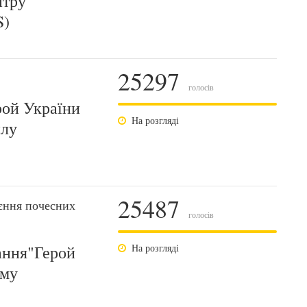
итру
S)
25297
голосів
рой України
На розгляді
йлу
25487
єння почесних
голосів
ання"Герой
На розгляді
ому