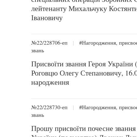
лейтенанту Михальчуку Костянт
Івановичу
№22/228706-еп
|
#Нагородження, присво
звань
Присвоїти звання Героя України 
Роговцю Олегу Степановичу, 16.
народження
№22/228730-еп
|
#Нагородження, присво
звань
Прошу присвоїти почесне звання