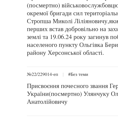
(посмертно) військовослужбовцю
окремої бригади сил територіаль
Стропша Миколі Ліліяновичу,яки
перших встав добровільно на захи
землі та 19.06.24 року загинув по
населеного пункту Ольгівка Бери
району Херсонської області.
№22/229014-еп
|
#Без теми
Присвоєння почесного звання Ге
України(посмертно) Улянчуку О
Анатолійовичу