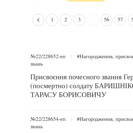
1
2
3
...
56
57
№22/228652-еп
|
#Нагородження, присво
звань
Присвоєння почесного звання Ге
(посмертно) солдату БАРИШНІ
ТАРАСУ БОРИСОВИЧУ
№22/228654-еп
|
#Нагородження, присво
звань