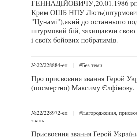
ГЕННАДІЙОВИЧУ,20.01.1986 рн
Крим ОШБ НПУ Лють(штурмови
"Цунамі"),який до останнього по
штурмовий бій, захищаючи свою
і своїх бойових побратимів.
№22/228884-еп
|
#Без теми
Про присвоєння звання Герой Ук
(посмертно) Максиму Єлфімову.
№22/228972-еп
|
#Нагородження, присво
звань
Присвоєння звання Герой Україн