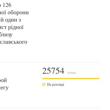
 126
ної оборони
й один з
ст рідної
близу
славського
25754
голоси
рой
На розгляді
легу