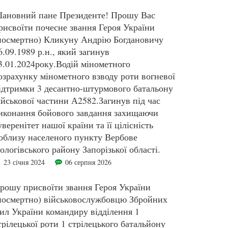
ановний пане Президенте! Прошу Вас
рисвоїти почесне звання Героя України
посмертно) Кликуну Андрію Богдановичу
6.09.1989 р.н., який загинув
3.01.2024року.Водій мінометного
озрахунку мінометного взводу роти вогневої
ідтримки 3 десантно-штурмового батальону
ійськової частини А2582.Загинув під час
иконання бойового завдання захищаючи
уверенітет нашої країни та її цілісність
облизу населеного пункту Вербове
ологівського району Запорізької області.
23 січня 2024
06 серпня 2026
рошу присвоїти звання Героя України
посмертно) військовослужбовцю Збройних
ил України командиру відділення 1
трілецької роти 1 стрілецького батальйону