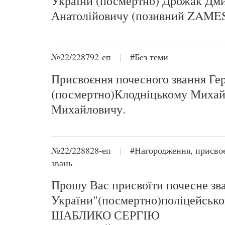
України (посмертно) Дрожак Дм
Анатолійовичу (позивний ZAME
№22/228792-еп
|
#Без теми
Присвоєння почесного звання Ге
(посмертно)Клодніцькому Миха
Михайловичу.
№22/228828-еп
|
#Нагородження, присво
звань
Прошу Вас присвоїти почесне зв
України"(посмертно)поліцейськ
ШАБЛИКО СЕРГІЮ