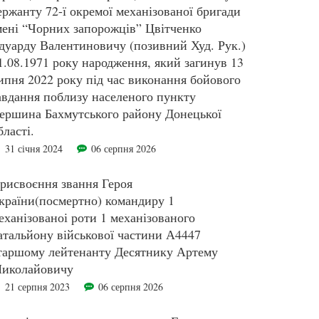
ержанту 72-ї окремої механізованої бригади
мені “Чорних запорожців” Цвітченко
дуарду Валентиновичу (позивний Худ. Рук.)
1.08.1971 року народження, який загинув 13
ипня 2022 року під час виконання бойового
авдання поблизу населеного пункту
ершина Бахмутського району Донецької
бласті.
31 січня 2024
06 серпня 2026
рисвоєння звання Героя
країни(посмертно) командиру 1
еханізованоі роти 1 механізованого
атальйону військової частини А4447
таршому лейтенанту Десятнику Артему
иколайовичу
21 серпня 2023
06 серпня 2026