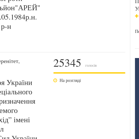
П
альйон"АРЕЙ"
У
.05.1984р.н.
 р-н
Пе
25345
ренітет,
голосів
оя України
На розгляді
еціального
призначення
ремого
ід” імені
ил
Сил України,