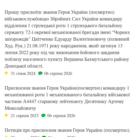
Прошу присвоїти звання Героя України (посмертно)
військовослужбовцю Збройних Сил України командиру
відділення 1 стрілецької роти 1 стрілецького батальйону
сержанту 72-ї окремої механізованої бригади імені “Чорних
запорожців” Цвітченко Едуарду Валентиновичу (позивний
Худ. Рук.) 21.08.1971 року народження, який загинув 13
липня 2022 року під час виконання бойового завдання
поблизу населеного пункту Вершина Бахмутського району
Донецької області.
31 січня 2024
06 серпня 2026
Присвоєння звання Героя України(посмертно) командиру 1
механізованоі роти 1 механізованого батальйону військової
частини А4447 старшому лейтенанту Десятнику Артему
Миколайовичу
21 серпня 2023
06 серпня 2026
Петиція про присвоєння звання Героя України (посмертно).