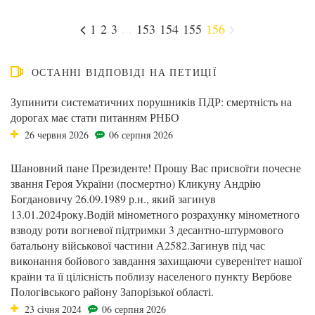
1
2
3
...
153
154
155
156
ОСТАННІ ВІДПОВІДІ НА ПЕТИЦІЇ
Зупинити систематичних порушників ПДР: смертність на
дорогах має стати питанням РНБО
26 червня 2026
06 серпня 2026
Шановний пане Президенте! Прошу Вас присвоїти почесне
звання Героя України (посмертно) Кликуну Андрію
Богдановичу 26.09.1989 р.н., який загинув
13.01.2024року.Водій мінометного розрахунку мінометного
взводу роти вогневої підтримки 3 десантно-штурмового
батальону військової частини А2582.Загинув під час
виконання бойового завдання захищаючи суверенітет нашої
країни та її цілісність поблизу населеного пункту Вербове
Пологівського району Запорізької області.
23 січня 2024
06 серпня 2026