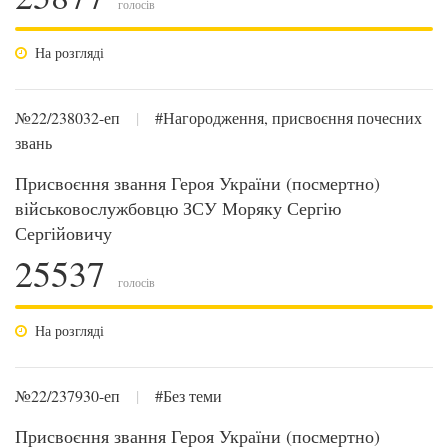
голосів
На розгляді
№22/238032-еп
|
#Нагородження, присвоєння почесних
звань
Присвоєння звання Героя України (посмертно)
військовослужбовцю ЗСУ Моряку Сергію
Сергійовичу
25537
голосів
На розгляді
№22/237930-еп
|
#Без теми
Присвоєння звання Героя України (посмертно)