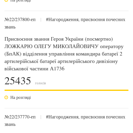
№22/237800-еп
|
#Нагородження, присвоєння почесних
звань
Присвоєння звання Героя України (посмертно)
ЛОЖКАРЮ ОЛЕГУ МИКОЛАЙОВИЧУ оператору
(БпАК) відділення управління командира батареї 2
артилерійської батареї артилерійського дивізіону
військової частини А1736
25435
голосів
На розгляді
№22/237770-еп
|
#Нагородження, присвоєння почесних
звань