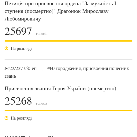
Петиція про присвоєння ордена "За мужність І
ступеня (посмертно)" Драгонюк Мирославу
Любомировичу
25697
голосів
На розгляді
№22/237750-еп
|
#Нагородження, присвоєння почесних
звань
Присвоєння звання Героя України (посмертно)
25268
голосів
На розгляді