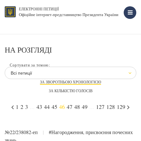
ЕЛЕКТРОННІ ПЕТИЦІЇ
Офіційне інтернет-представництво Президента України
НА РОЗГЛЯДІ
Сортувати за темою:
Всі петиції
ЗА ЗВОРОТНЬОЮ ХРОНОЛОГІЄЮ
ЗА КІЛЬКІСТЮ ГОЛОСІВ
1
2
3
...
43
44
45
46
47
48
49
...
127
128
129
№22/238082-еп
|
#Нагородження, присвоєння почесних
звань