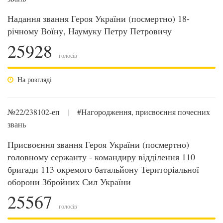
Надання звання Героя України (посмертно) 18-
річному Воїну, Наумуку Петру Петровичу
25928
голосів
На розгляді
№22/238102-еп
|
#Нагородження, присвоєння почесних
звань
Присвоєння звання Героя України (посмертно)
головному сержанту - командиру відділення 110
бригади 113 окремого батальйону Територіальної
оборони Збройних Сил України
25567
голосів