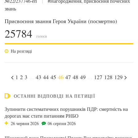
№22/237746-еп
|
#Нагородження, присвоєння почесних
звань
Присвоєння звання Героя України (посмертно)
25784
голоси
На розгляді
1
2
3
...
43
44
45
46
47
48
49
...
127
128
129
ОСТАННІ ВІДПОВІДІ НА ПЕТИЦІЇ
Зупинити систематичних порушників ПДР: смертність на
дорогах має стати питанням РНБО
26 червня 2026
06 серпня 2026
Шановний пане Президенте! Прошу Вас присвоїти почесне