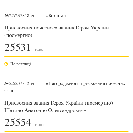
№22/237818-еп
|
#Без теми
Присвоєння почесного звання Герой України
(посмертно)
25531
голос
На розгляді
№22/237812-еп
|
#Нагородження, присвоєння почесних
звань
Присвоєння звання Героя України (посмертно)
Шатило Анатолію Олександровичу
25554
голоси