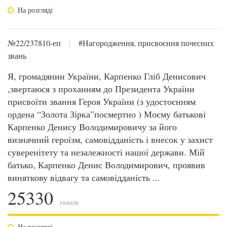
На розгляді
№22/237810-еп
|
#Нагородження, присвоєння почесних
звань
Я, громадянин України, Карпенко Гліб Денисович
,звертаюся з проханням до Президента України
присвоїти звання Героя України (з удостоєнням
ордена “Золота Зірка”посмертно ) Моєму батькові
Карпенко Денису Володимировичу за його
визначний героїзм, самовідданість і внесок у захист
суверенітету та незалежності нашої держави. Мій
батько, Карпенко Денис Володимирович, проявив
виняткову відвагу та самовідданість ...
25330
голосів
На розгляді