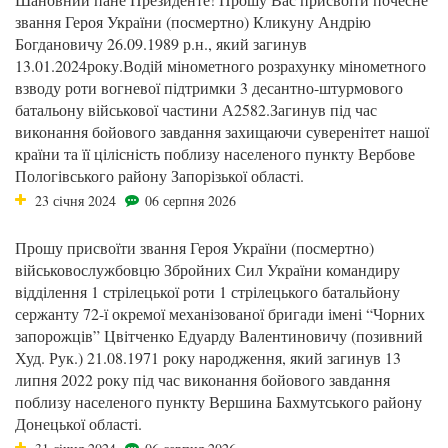
звання Героя України (посмертно) Кликуну Андрію
Богдановичу 26.09.1989 р.н., який загинув
13.01.2024року.Водій мінометного розрахунку мінометного
взводу роти вогневої підтримки 3 десантно-штурмового
батальону військової частини А2582.Загинув під час
виконання бойового завдання захищаючи суверенітет нашої
країни та її цілісність поблизу населеного пункту Вербове
Пологівського району Запорізької області.
23 січня 2024
06 серпня 2026
Прошу присвоїти звання Героя України (посмертно)
військовослужбовцю Збройних Сил України командиру
відділення 1 стрілецької роти 1 стрілецького батальйону
сержанту 72-ї окремої механізованої бригади імені “Чорних
запорожців” Цвітченко Едуарду Валентиновичу (позивний
Худ. Рук.) 21.08.1971 року народження, який загинув 13
липня 2022 року під час виконання бойового завдання
поблизу населеного пункту Вершина Бахмутського району
Донецької області.