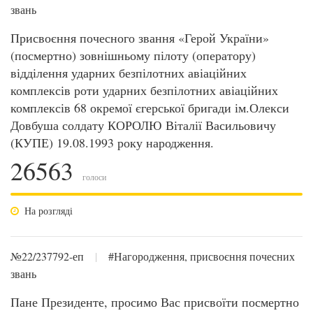
звань
Присвоєння почесного звання «Герой України»
(посмертно) зовнішньому пілоту (оператору)
відділення ударних безпілотних авіаційних
комплексів роти ударних безпілотних авіаційних
комплексів 68 окремої єгерської бригади ім.Олекси
Довбуша солдату КОРОЛЮ Віталії Васильовичу
(КУПЕ) 19.08.1993 року народження.
26563
голоси
На розгляді
№22/237792-еп
|
#Нагородження, присвоєння почесних
звань
Пане Президенте, просимо Вас присвоїти посмертно