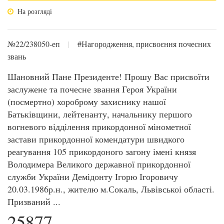
На розгляді
№22/238050-еп
|
#Нагородження, присвоєння почесних
звань
Шановний Пане Президенте! Прошу Вас присвоїти
заслужене та почесне звання Героя України
(посмертно) хороброму захиснику нашої
Батьківщини, лейтенанту, начальнику першого
вогневого відділення прикордонної мінометної
застави прикордонної комендатури швидкого
реагування 105 прикордоного загону імені князя
Володимера Великого державної прикордонної
служби України Демідонту Ігорю Ігоровичу
20.03.1986р.н., жителю м.Сокаль, Львівськоі області.
Призваний ...
25877