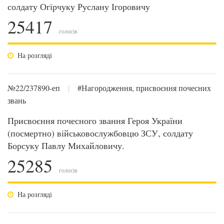
солдату Огірчуку Руслану Ігоровичу
25417
голосів
На розгляді
№22/237890-еп
|
#Нагородження, присвоєння почесних
звань
Присвоєння почесного звання Героя України
(посмертно) військовослужбовцю ЗСУ, солдату
Борсуку Павлу Михайловичу.
25285
голосів
На розгляді