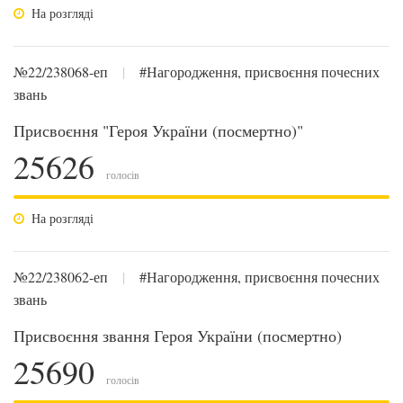
На розгляді
№22/238068-еп
|
#Нагородження, присвоєння почесних
звань
Присвоєння "Героя України (посмертно)"
25626
голосів
На розгляді
№22/238062-еп
|
#Нагородження, присвоєння почесних
звань
Присвоєння звання Героя України (посмертно)
25690
голосів