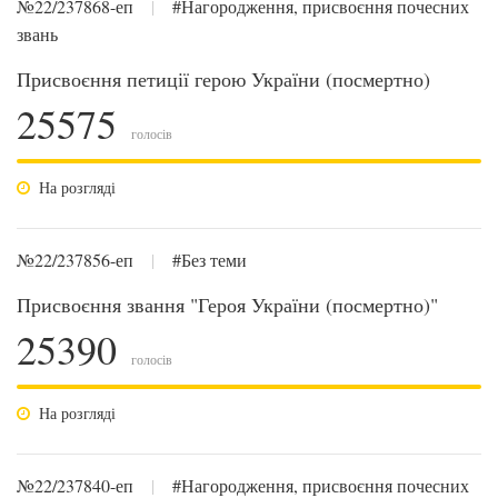
№22/237868-еп
|
#Нагородження, присвоєння почесних
звань
Присвоєння петиції герою України (посмертно)
25575
голосів
На розгляді
№22/237856-еп
|
#Без теми
Присвоєння звання "Героя України (посмертно)"
25390
голосів
На розгляді
№22/237840-еп
|
#Нагородження, присвоєння почесних