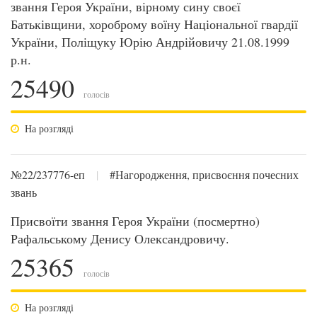
звання Героя України, вірному сину своєї
Батьківщини, хороброму воїну Національної гвардії
України, Поліщуку Юрію Андрійовичу 21.08.1999
р.н.
25490
голосів
На розгляді
№22/237776-еп
|
#Нагородження, присвоєння почесних
звань
Присвоїти звання Героя України (посмертно)
Рафальському Денису Олександровичу.
25365
голосів
На розгляді