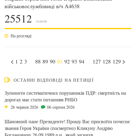
військовослужбовиці в/ч А4638
25512
голосів
На розгляді
1
2
3
...
88
89
90
91
92
93
94
...
127
128
129
ОСТАННІ ВІДПОВІДІ НА ПЕТИЦІЇ
Зупинити систематичних порушників ПДР: смертність на
дорогах має стати питанням РНБО
26 червня 2026
06 серпня 2026
Шановний пане Президенте! Прошу Вас присвоїти почесне
звання Героя України (посмертно) Кликуну Андрію
Богдановичу 26.09.1989 р.н., який загинув