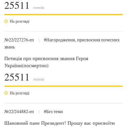
25511
голосів
На розгляді
№22/227276-еп
|
#Нагородження, присвоєння почесних
звань
Петиція про присвоєння звання Героя
України(посмертно)
25511
голосів
На розгляді
№22/244882-еп
|
#Без теми
Шановний пане Президент! Прошу вас присвоїти