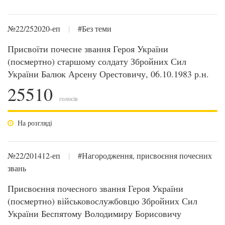
№22/252020-еп
|
#Без теми
Присвоїти почесне звання Героя України
(посмертно) старшому солдату Збройних Сил
України Балюк Арсену Орестовичу, 06.10.1983 р.н.
25510
голосів
На розгляді
№22/201412-еп
|
#Нагородження, присвоєння почесних
звань
Присвоєння почесного звання Героя України
(посмертно) військовослужбовцю Збройних Сил
України Беспятому Володимиру Борисовичу