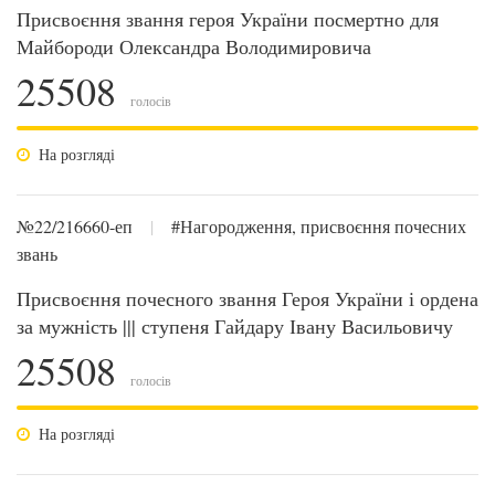
Присвоєння звання героя України посмертно для
Майбороди Олександра Володимировича
25508
голосів
На розгляді
№22/216660-еп
|
#Нагородження, присвоєння почесних
звань
Присвоєння почесного звання Героя України і ордена
за мужність ||| ступеня Гайдару Івану Васильовичу
25508
голосів
На розгляді