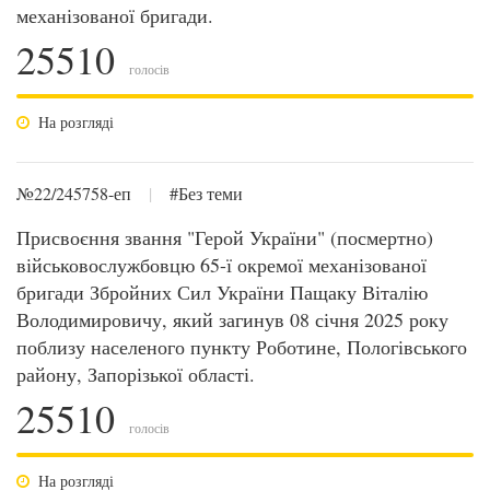
механізованої бригади.
25510
голосів
На розгляді
№22/245758-еп
|
#Без теми
Присвоєння звання "Герой України" (посмертно)
військовослужбовцю 65-ї окремої механізованої
бригади Збройних Сил України Пащаку Віталію
Володимировичу, який загинув 08 січня 2025 року
поблизу населеного пункту Роботине, Пологівського
району, Запорізької області.
25510
голосів
На розгляді