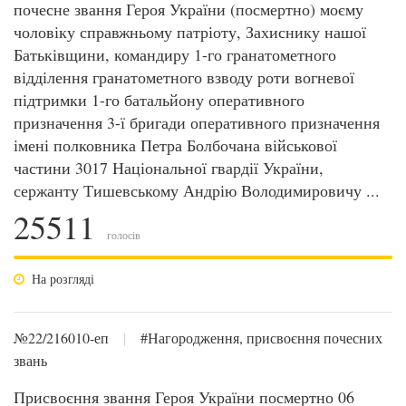
почесне звання Героя України (посмертно) моєму
чоловіку справжньому патріоту, Захиснику нашої
Батьківщини, командиру 1-го гранатометного
відділення гранатометного взводу роти вогневої
підтримки 1-го батальйону оперативного
призначення 3-ї бригади оперативного призначення
імені полковника Петра Болбочана військової
частини 3017 Національної гвардії України,
сержанту Тишевському Андрію Володимировичу ...
25511
голосів
На розгляді
№22/216010-еп
|
#Нагородження, присвоєння почесних
звань
Присвоєння звання Героя України посмертно 06