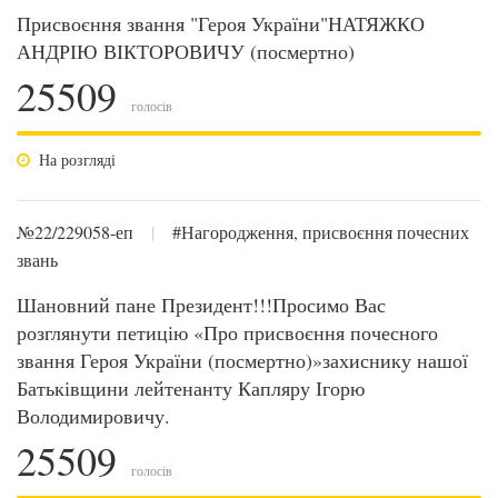
Присвоєння звання "Героя України"НАТЯЖКО
АНДРІЮ ВІКТОРОВИЧУ (посмертно)
25509
голосів
На розгляді
№22/229058-еп
|
#Нагородження, присвоєння почесних
звань
Шановний пане Президент!!!Просимо Вас
розглянути петицію «Про присвоєння почесного
звання Героя України (посмертно)»захиснику нашої
Батьківщини лейтенанту Капляру Ігорю
Володимировичу.
25509
голосів