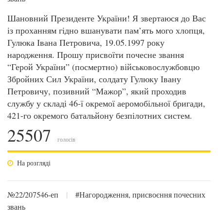
Шановний Президенте України! Я звертаюся до Вас
із проханням гідно вшанувати пам’ять мого хлопця,
Гулюка Івана Петровича, 19.05.1997 року
народження. Прошу присвоїти почесне звання
“Герой України” (посмертно) військовослужбовцю
Збройних Сил України, солдату Гулюку Івану
Петровичу, позивний “Мажор”, який проходив
службу у складі 46-ї окремої аеромобільної бригади,
421-го окремого батальйону безпілотних систем.
25507
голосів
На розгляді
№22/207546-еп
|
#Нагородження, присвоєння почесних
звань