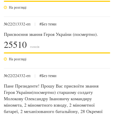
На розгляді
№22/213332-еп
|
#Без теми
Присвоєння звання Героя України (посмертно).
25510
голосів
На розгляді
№22/224332-еп
|
#Без теми
Пане Президенте! Прошу Вас присвоїти звання
Героя України(посмертно) старшому солдату
Молокову Олександру Івановичу командиру
міномета, 2 мінометного взводу, 2 мінометної
батареї, 2 механізованого батальйону, 28 Окремої