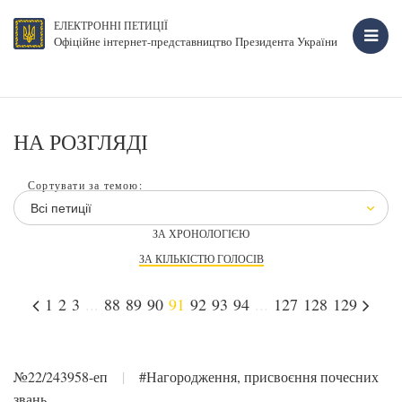
ЕЛЕКТРОННІ ПЕТИЦІЇ
Офіційне інтернет-представництво Президента України
НА РОЗГЛЯДІ
Сортувати за темою:
Всі петиції
ЗА ХРОНОЛОГІЄЮ
ЗА КІЛЬКІСТЮ ГОЛОСІВ
1
2
3
...
88
89
90
91
92
93
94
...
127
128
129
№22/243958-еп
|
#Нагородження, присвоєння почесних
звань