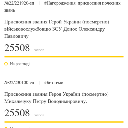
№22/221920-еп
|
#Нагородження, присвоєння почесних
звань
Присвоєння звання Герой України (посмертно)
військовослужбовцю ЗСУ Донос Олександру
Павловичу
25508
голосів
На розгляді
№22/230100-еп
|
#Без теми
Присвоєння звання Героя України (посмертно)
Михальчуку Петру Володимировичу.
25508
голосів