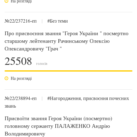
На розгляді
№22/237216-еп
|
#Без теми
Про присвоєння звання "Героя України " посмертно
старшому лейтенанту Рачинському Олексію
Олександровичу "Грач "
25508
голосів
На розгляді
№22/238894-еп
|
#Нагородження, присвоєння почесних
звань
Присвоїти звання Героя України (посмертно)
головному сержанту ПАЛАЖЕНКО Андрію
Володимировичу