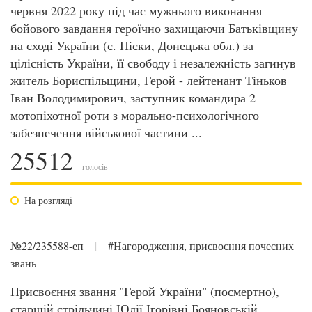
червня 2022 року під час мужнього виконання
бойового завдання героїчно захищаючи Батьківщину
на сході України (с. Піски, Донецька обл.) за
цілісність України, її свободу і незалежність загинув
житель Бориспільщини, Герой - лейтенант Тіньков
Іван Володимирович, заступник командира 2
мотопіхотної роти з морально-психологічного
забезпечення військової частини ...
25512
голосів
На розгляді
№22/235588-еп
|
#Нагородження, присвоєння почесних
звань
Присвоєння звання "Герой України" (посмертно),
старшій стрільчині Юлії Ігорівні Бояновській