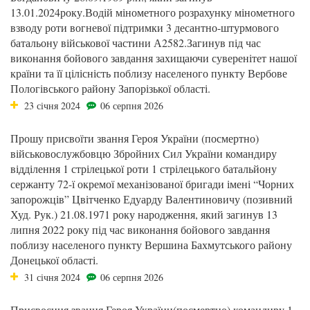
13.01.2024року.Водій мінометного розрахунку мінометного
взводу роти вогневої підтримки 3 десантно-штурмового
батальону військової частини А2582.Загинув під час
виконання бойового завдання захищаючи суверенітет нашої
країни та її цілісність поблизу населеного пункту Вербове
Пологівського району Запорізької області.
23 січня 2024
06 серпня 2026
Прошу присвоїти звання Героя України (посмертно)
військовослужбовцю Збройних Сил України командиру
відділення 1 стрілецької роти 1 стрілецького батальйону
сержанту 72-ї окремої механізованої бригади імені “Чорних
запорожців” Цвітченко Едуарду Валентиновичу (позивний
Худ. Рук.) 21.08.1971 року народження, який загинув 13
липня 2022 року під час виконання бойового завдання
поблизу населеного пункту Вершина Бахмутського району
Донецької області.
31 січня 2024
06 серпня 2026
Присвоєння звання Героя України(посмертно) командиру 1