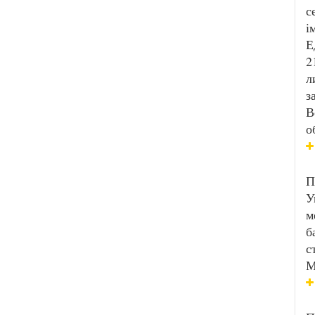
с
і
Е
2
л
з
В
о
П
У
м
б
с
М