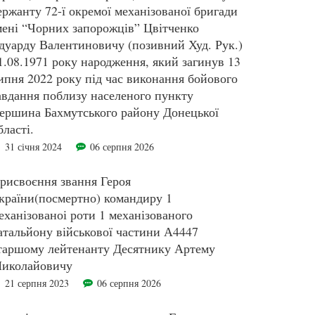
ержанту 72-ї окремої механізованої бригади
мені “Чорних запорожців” Цвітченко
дуарду Валентиновичу (позивний Худ. Рук.)
1.08.1971 року народження, який загинув 13
ипня 2022 року під час виконання бойового
авдання поблизу населеного пункту
ершина Бахмутського району Донецької
бласті.
31 січня 2024
06 серпня 2026
рисвоєння звання Героя
країни(посмертно) командиру 1
еханізованоі роти 1 механізованого
атальйону військової частини А4447
таршому лейтенанту Десятнику Артему
иколайовичу
21 серпня 2023
06 серпня 2026