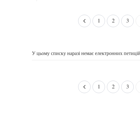
1
2
3
У цьому списку наразі немає електронних петиці
1
2
3