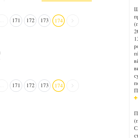
Ш
п
...
171
172
173
174
(
2
1
р
й
п
в
в
с
п
...
171
172
173
174
П
П
(
С
с