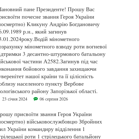
ановний пане Президенте! Прошу Вас
рисвоїти почесне звання Героя України
посмертно) Кликуну Андрію Богдановичу
6.09.1989 р.н., який загинув
3.01.2024року.Водій мінометного
озрахунку мінометного взводу роти вогневої
ідтримки 3 десантно-штурмового батальону
ійськової частини А2582.Загинув під час
иконання бойового завдання захищаючи
уверенітет нашої країни та її цілісність
облизу населеного пункту Вербове
ологівського району Запорізької області.
23 січня 2024
06 серпня 2026
рошу присвоїти звання Героя України
посмертно) військовослужбовцю Збройних
ил України командиру відділення 1
трілецької роти 1 стрілецького батальйону