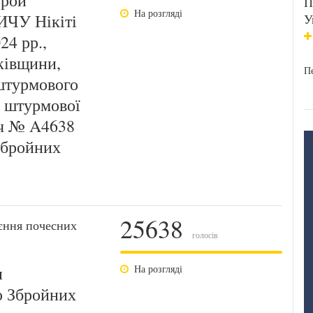
ерой
П
На розгляді
ИЧУ Нікіті
У
24 рр.,
ківщини,
Пе
 штурмового
2 штурмової
/ч № A4638
Збройних
25638
єння почесних
голосів
и
На розгляді
ю Збройних