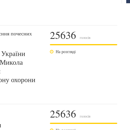
25636
єння почесних
голосів
 України
На розгляді
 Микола
я
йону охорони
25636
голосів
и