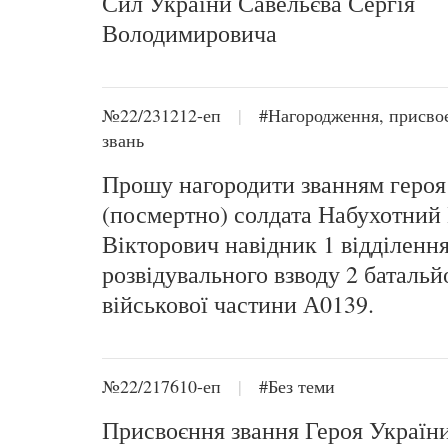
Сил України Савельєва Сергія
Володимировича
№22/231212-еп
|
#Нагородження, присво
звань
Прошу нагородити званням героя
(посмертно) солдата Набухотний
Вікторович навідник 1 відділенн
розвідувального взводу 2 баталь
військової частини А0139.
№22/217610-еп
|
#Без теми
Присвоєння звання Героя Україн