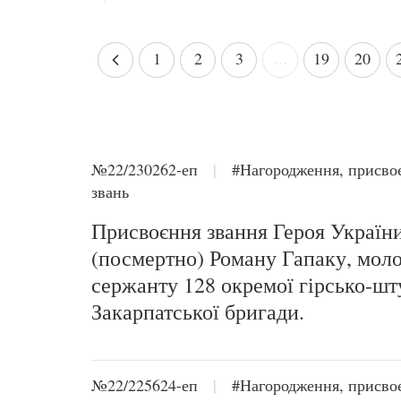
1
2
3
...
19
20
№22/230262-еп
|
#Нагородження, присво
звань
Присвоєння звання Героя Україн
(посмертно) Роману Гапаку, мо
сержанту 128 окремої гірсько-шт
Закарпатської бригади.
№22/225624-еп
|
#Нагородження, присво