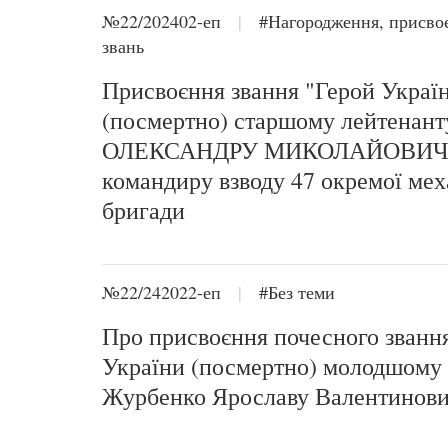
№22/202402-еп
|
#Нагородження, присво
звань
Присвоєння звання "Герой Украї
(посмертно) старшому лейтенан
ОЛЕКСАНДРУ МИКОЛАЙОВИЧ
командиру взводу 47 окремої мех
бригади
№22/242022-еп
|
#Без теми
Про присвоєння почесного званн
України (посмертно) молодшому
Журбенко Ярославу Валентинови