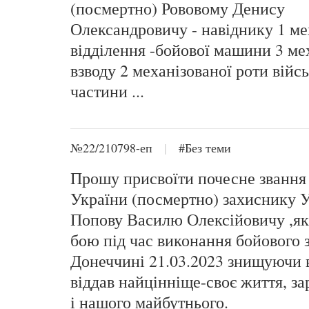
(посмертно) Рововому Денису
Олександровичу - навіднику 1 ме
відділення -бойової машини 3 ме
взводу 2 механізованої роти війс
частини ...
№22/210798-еп
|
#Без теми
Прошу присвоїти почесне звання
України (посмертно) захиснику 
Попову Василю Олексійовичу ,як
бою під час виконання бойового 
Донеччині 21.03.2023 знищуючи в
віддав найцінніще-своє життя, за
і нашого майбутнього.