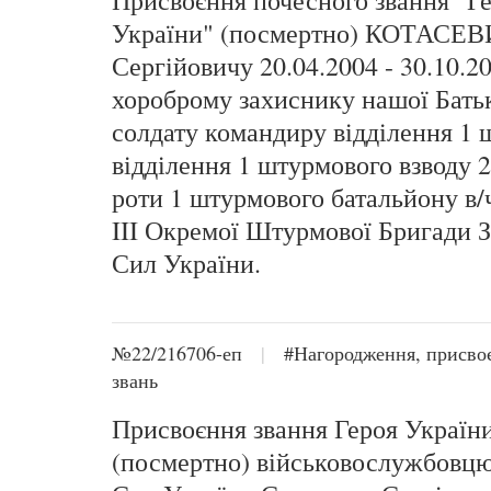
Присвоєння почесного звання "Г
України" (посмертно) КОТАСЕВ
Сергійовичу 20.04.2004 - 30.10.20
хороброму захиснику нашої Бать
солдату командиру відділення 1
відділення 1 штурмового взводу 
роти 1 штурмового батальйону в
III Окремої Штурмової Бригади 
Сил України.
№22/216706-еп
|
#Нагородження, присво
звань
Присвоєння звання Героя Україн
(посмертно) військовослужбовц