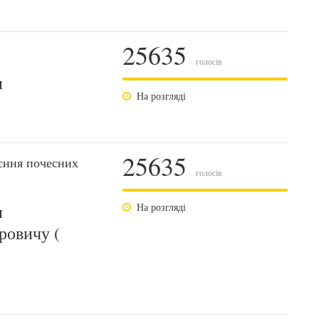
25635
голосів
и
На розгляді
25635
єння почесних
голосів
и
На розгляді
ровичу (