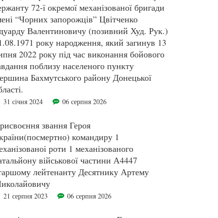
ержанту 72-ї окремої механізованої бригади
мені “Чорних запорожців” Цвітченко
дуарду Валентиновичу (позивний Худ. Рук.)
1.08.1971 року народження, який загинув 13
ипня 2022 року під час виконання бойового
авдання поблизу населеного пункту
ершина Бахмутського району Донецької
бласті.
31 січня 2024
06 серпня 2026
рисвоєння звання Героя
країни(посмертно) командиру 1
еханізованоі роти 1 механізованого
атальйону військової частини А4447
таршому лейтенанту Десятнику Артему
иколайовичу
21 серпня 2023
06 серпня 2026