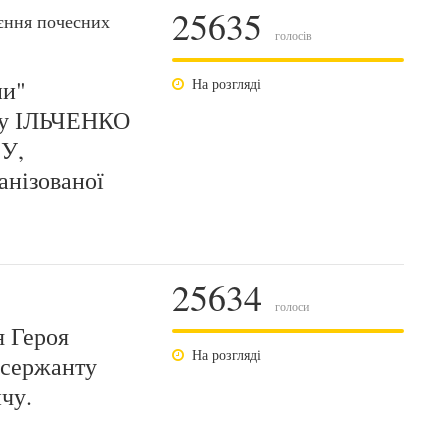
25635
єння почесних
голосів
ни"
На розгляді
ту ІЛЬЧЕНКО
У,
анізованої
25634
голоси
я Героя
На розгляді
 сержанту
чу.