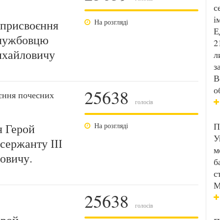
с
і
 присвоєння
На розгляді
Е
службовцю
2
ихайловичу
л
з
В
о
25638
єння почесних
голосів
П
я Герой
На розгляді
У
сержанту ІІІ
м
овичу.
б
с
М
25638
голосів