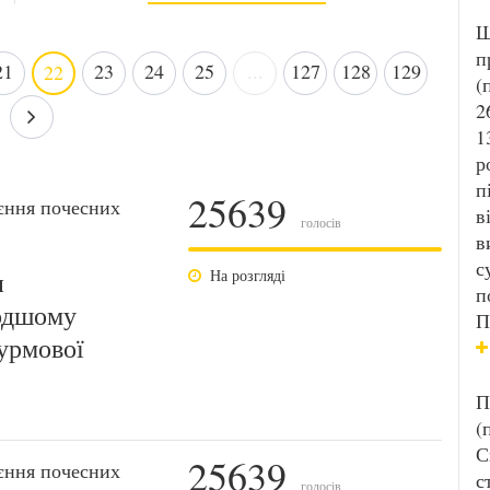
Ш
п
21
23
24
25
...
127
128
129
22
(
2
1
р
п
25639
єння почесних
в
голосів
в
с
и
На розгляді
п
лодшому
П
урмової
П
(
С
25639
єння почесних
с
голосів