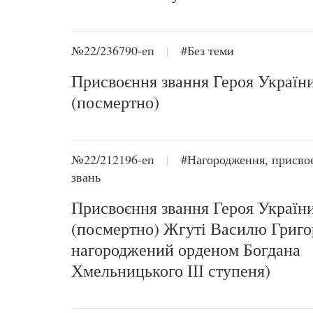
№22/236790-еп
|
#Без теми
Присвоєння звання Героя Україн
(посмертно)
№22/212196-еп
|
#Нагородження, присво
звань
Присвоєння звання Героя Україн
(посмертно) Жгуті Василю Григо
нагороджений орденом Богдана
Хмельницького ІІІ ступеня)