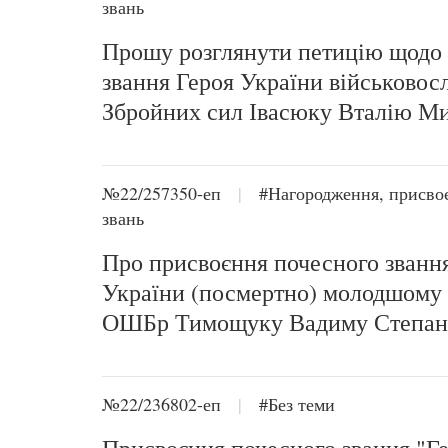
звань
Прошу розглянути петицію щодо
звання Героя України військово
Збройних сил Івасюку Вталію М
№22/257350-еп
|
#Нагородження, присво
звань
Про присвоєння почесного званн
України (посмертно) молодшому 
ОШБр Тимощуку Вадиму Степан
№22/236802-еп
|
#Без теми