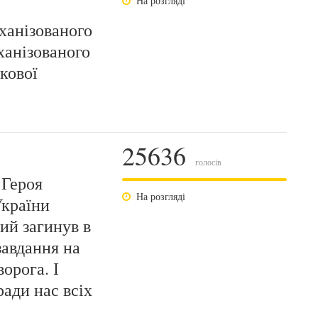
На розгляді
ханізованого
ханізованого
ькової
25636
голосів
 Героя
На розгляді
України
ий загинув в
завдання на
орога. І
ради нас всіх