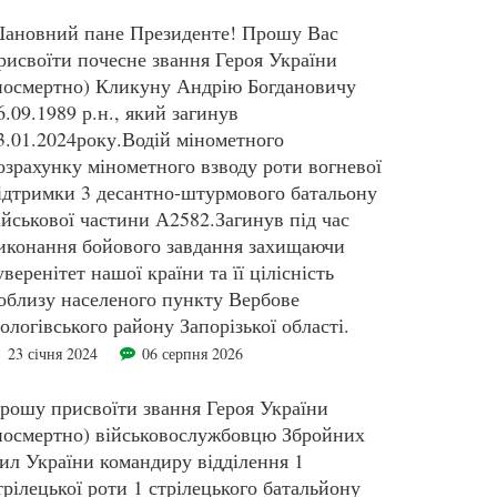
ановний пане Президенте! Прошу Вас
рисвоїти почесне звання Героя України
посмертно) Кликуну Андрію Богдановичу
6.09.1989 р.н., який загинув
3.01.2024року.Водій мінометного
озрахунку мінометного взводу роти вогневої
ідтримки 3 десантно-штурмового батальону
ійськової частини А2582.Загинув під час
иконання бойового завдання захищаючи
уверенітет нашої країни та її цілісність
облизу населеного пункту Вербове
ологівського району Запорізької області.
23 січня 2024
06 серпня 2026
рошу присвоїти звання Героя України
посмертно) військовослужбовцю Збройних
ил України командиру відділення 1
трілецької роти 1 стрілецького батальйону