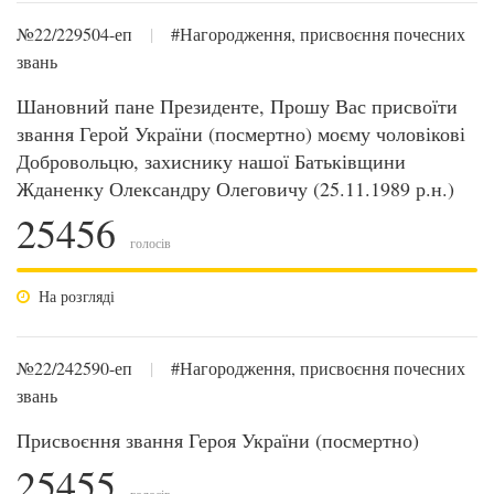
№22/229504-еп
|
#Нагородження, присвоєння почесних
звань
Шановний пане Президенте, Прошу Вас присвоїти
звання Герой України (посмертно) моєму чоловікові
Добровольцю, захиснику нашої Батьківщини
Жданенку Олександру Олеговичу (25.11.1989 р.н.)
25456
голосів
На розгляді
№22/242590-еп
|
#Нагородження, присвоєння почесних
звань
Присвоєння звання Героя України (посмертно)
25455