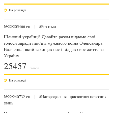
На розгляді
№22/205466-еп
|
#Без теми
Шановні українці! Давайте разом віддамо свої
голоси заради пам’яті мужнього воїна Олександра
Волченка, який захищав нас і віддав своє життя за
Україну
25457
голосів
На розгляді
№22/240732-еп
|
#Нагородження, присвоєння почесних
звань