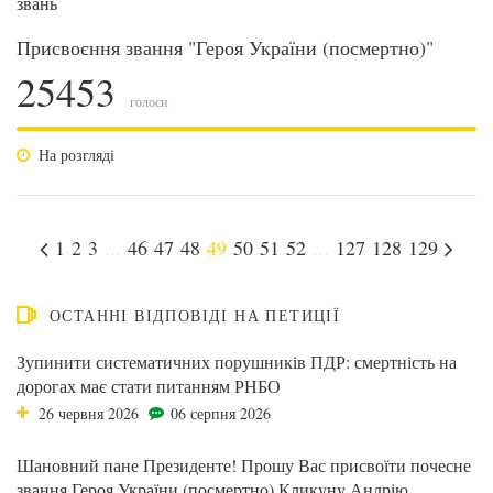
звань
Присвоєння звання "Героя України (посмертно)"
25453
голоси
На розгляді
1
2
3
...
46
47
48
49
50
51
52
...
127
128
129
ОСТАННІ ВІДПОВІДІ НА ПЕТИЦІЇ
Зупинити систематичних порушників ПДР: смертність на
дорогах має стати питанням РНБО
26 червня 2026
06 серпня 2026
Шановний пане Президенте! Прошу Вас присвоїти почесне
звання Героя України (посмертно) Кликуну Андрію