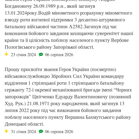
Богдановичу 26.09.1989 р.н., який загинув
13.01.2024року.Водій мінометного розрахунку мінометного
взводу роти вогневої підтримки 3 десантно-штурмового
батальону військової частини А2582.Загинув під час
виконання бойового завдання захищаючи суверенітет нашої
країни та її цілісність поблизу населеного пункту Вербове
Пологівського району Запорізької області.
23 січня 2024
06 серпня 2026
Прошу присвоїти звання Героя України (посмертно)
військовослужбовцю Збройних Сил України командиру
відділення 1 стрілецької роти 1 стрілецького батальйону
сержанту 72-ї окремої механізованої бригади імені “Чорних
запорожців” Цвітченко Едуарду Валентиновичу (позивний
Худ. Рук.) 21.08.1971 року народження, який загинув 13
липня 2022 року під час виконання бойового завдання
поблизу населеного пункту Вершина Бахмутського району
Донецької області.
31 січня 2024
06 серпня 2026