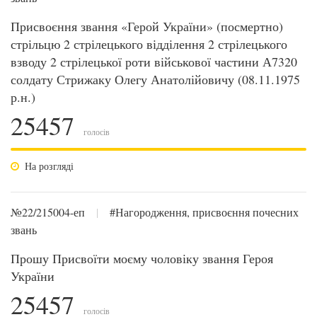
Присвоєння звання «Герой України» (посмертно)
стрільцю 2 стрілецького відділення 2 стрілецького
взводу 2 стрілецької роти військової частини А7320
солдату Стрижаку Олегу Анатолійовичу (08.11.1975
р.н.)
25457
голосів
На розгляді
№22/215004-еп
|
#Нагородження, присвоєння почесних
звань
Прошу Присвоїти моєму чоловіку звання Героя
України
25457
голосів