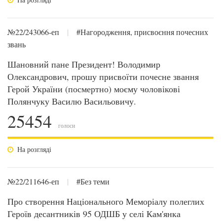
№22/243066-еп
|
#Нагородження, присвоєння почесних
звань
Шановний пане Президент! Володимир
Олександрович, прошу присвоїти почесне звання
Герой України (посмертно) моєму чоловікові
Полянчуку Василю Васильовичу.
25454
голоси
На розгляді
№22/211646-еп
|
#Без теми
Про створення Національного Меморіалу полеглих
Героїв десантників 95 ОДШБ у селі Кам'янка