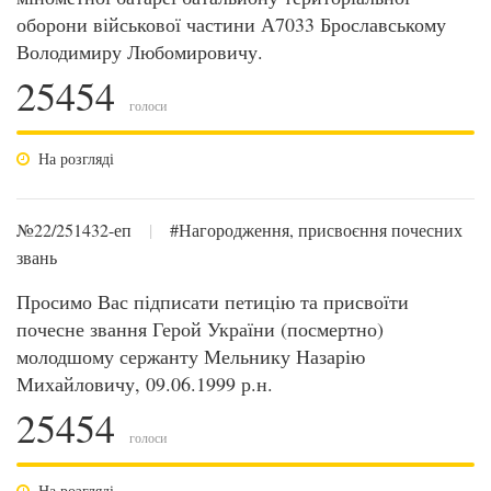
оборони військової частини А7033 Брославському
Володимиру Любомировичу.
25454
голоси
На розгляді
№22/251432-еп
|
#Нагородження, присвоєння почесних
звань
Просимо Вас підписати петицію та присвоїти
почесне звання Герой України (посмертно)
молодшому сержанту Мельнику Назарію
Михайловичу, 09.06.1999 р.н.
25454
голоси
На розгляді