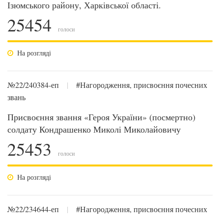
Ізюмського району, Харківської області.
25454
голоси
На розгляді
№22/240384-еп
|
#Нагородження, присвоєння почесних
звань
Присвоєння звання «Героя України» (посмертно)
солдату Кондрашенко Миколі Миколайовичу
25453
голоси
На розгляді
№22/234644-еп
|
#Нагородження, присвоєння почесних