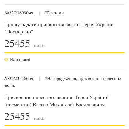
№22/236990-еп
|
#Без теми
Прошу надати присвоєння звання Героя України
"Посмертно"
25455
голосів
На розгляді
№22/235466-еп
|
#Нагородження, присвоєння почесних
звань
Присвоєння почесного звання "Героя України"
(посмертно) Васько Михайлові Васильовичу.
25455
голосів