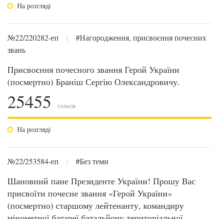
На розгляді
№22/220282-еп
|
#Нагородження, присвоєння почесних
звань
Присвоєння почесного звання Герой України
(посмертно) Браніш Сергію Олександровичу.
25455
голосів
На розгляді
№22/253584-еп
|
#Без теми
Шановний пане Президенте України! Прошу Вас
присвоїти почесне звання «Герой України»
(посмертно) старшому лейтенанту, командиру
мінометної батареї батальйону територіальної