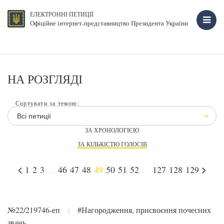
ЕЛЕКТРОННІ ПЕТИЦІЇ
Офіційне інтернет-представництво Президента України
НА РОЗГЛЯДІ
Сортувати за темою:
Всі петиції
ЗА ХРОНОЛОГІЄЮ
ЗА КІЛЬКІСТЮ ГОЛОСІВ
1
2
3
...
46
47
48
49
50
51
52
...
127
128
129
№22/219746-еп
|
#Нагородження, присвоєння почесних
звань