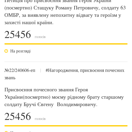
Петиція про присвоєння звання Героя України
(посмертно) Стащуку Роману Петровичу, солдату 63
ОМБР, за виявлену непохитну відвагу та героїзм у
захисті нашої країни.
25456
голосів
На розгляді
№22/240606-еп
|
#Нагородження, присвоєння почесних
звань
Присвоєння почесного звання Героя
України(посмертно) моєму рідному брату старшому
солдату Бручі Євгену Володимировичу.
25456
голосів