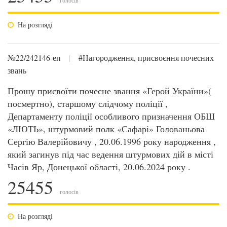
голосів
На розгляді
№22/242146-еп
|
#Нагородження, присвоєння почесних
звань
Прошу присвоїти почесне звання «Герой України»(
посмертно), старшому слідчому поліції ,
Департаменту поліції особливого призначення ОБШ
«ЛЮТЬ», штурмовий полк «Сафарі» Голованьова
Сергію Валерійовичу , 20.06.1996 року народження ,
який загинув під час ведення штурмових дій в місті
Часів Яр, Донецької області, 20.06.2024 року .
25455
голосів
На розгляді