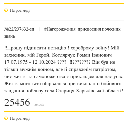
На розгляді
№22/237632-еп
|
#Нагородження, присвоєння почесних
звань
‼️Прошу підписати петицію ❗ хороброму воїну! Мій
захисник, мій Герой. Котлярчук Роман Іванович
17.07.1975 - 12.10.2024 ???? ‼️???????? Він був не
тільки мужнім воїном, але й справжнім патріотом,
чиє життя та самопожертва є прикладом для нас усіх.
Життя мого тата обірвалося при виконанні бойового
завдання поблизу села Стариця Харьківської області!
25456
голосів
На розгляді