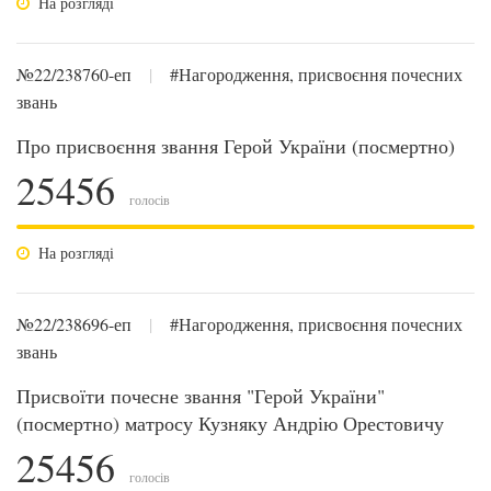
На розгляді
№22/238760-еп
|
#Нагородження, присвоєння почесних
звань
Про присвоєння звання Герой України (посмертно)
25456
голосів
На розгляді
№22/238696-еп
|
#Нагородження, присвоєння почесних
звань
Присвоїти почесне звання "Герой України"
(посмертно) матросу Кузняку Андрію Орестовичу
25456
голосів