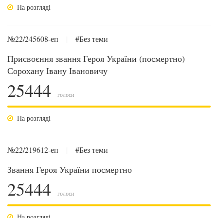
На розгляді
№22/245608-еп
|
#Без теми
Присвоєння звання Героя України (посмертно)
Сорохану Івану Івановичу
25444
голоси
На розгляді
№22/219612-еп
|
#Без теми
Звання Героя України посмертно
25444
голоси
На розгляді