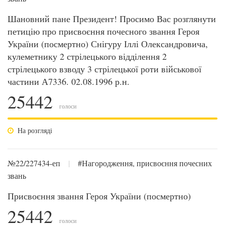
Шановний пане Президент! Просимо Вас розглянути
петицію про присвоєння почесного звання Героя
України (посмертно) Снігуру Іллі Олександровича,
кулеметнику 2 стрілецького відділення 2
стрілецького взводу 3 стрілецької роти військової
частини А7336. 02.08.1996 р.н.
25442
голоси
На розгляді
№22/227434-еп
|
#Нагородження, присвоєння почесних
звань
Присвоєння звання Героя України (посмертно)
25442
голоси