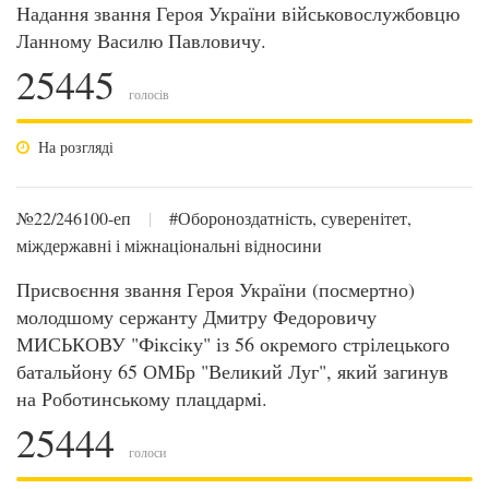
Надання звання Героя України військовослужбовцю
Ланному Василю Павловичу.
25445
голосів
На розгляді
№22/246100-еп
|
#Обороноздатність, суверенітет,
міждержавні і міжнаціональні відносини
Присвоєння звання Героя України (посмертно)
молодшому сержанту Дмитру Федоровичу
МИСЬКОВУ "Фіксіку" із 56 окремого стрілецького
батальйону 65 ОМБр "Великий Луг", який загинув
на Роботинському плацдармі.
25444
голоси