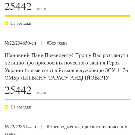
25442
голоси
На розгляді
№22/234650-еп
|
#Без теми
Шановний Пане Президенте! Прошу Вас розглянути
петицію про присвоєння почесного звання Героя
України (посмертно) військовослужбовцю ЗСУ 117-ї
ОМБр ЛИТВИНУ ТАРАСУ АНДРІЙОВИЧУ
25442
голоси
На розгляді
№22/228514-еп
|
#Нагородження, присвоєння почесних
звань