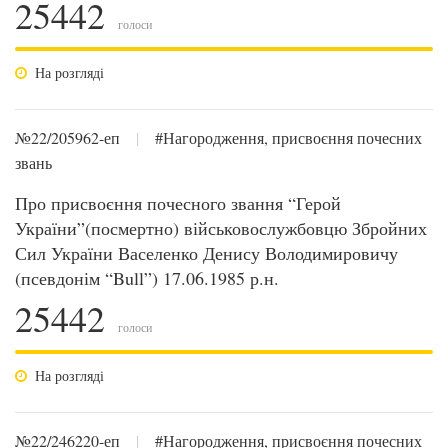
25442
голоси
На розгляді
№22/205962-еп
|
#Нагородження, присвоєння почесних
звань
Про присвоєння почесного звання “Герой
України”(посмертно) військовослужбовцю Збройних
Сил України Васеленко Денису Володимировичу
(псевдонім “Bull”) 17.06.1985 р.н.
25442
голоси
На розгляді
№22/246220-еп
|
#Нагородження, присвоєння почесних