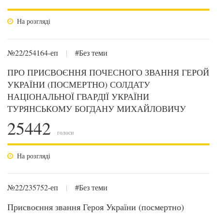
На розгляді
№22/254164-еп
|
#Без теми
ПРО ПРИСВОЄННЯ ПОЧЕСНОГО ЗВАННЯ ГЕРОЙ
УКРАЇНИ (ПОСМЕРТНО) СОЛДАТУ
НАЦІОНАЛЬНОЇ ГВАРДІЇ УКРАЇНИ
ТУРЯНСЬКОМУ БОГДАНУ МИХАЙЛОВИЧУ
25442
голоси
На розгляді
№22/235752-еп
|
#Без теми
Присвоєння звання Героя України (посмертно)