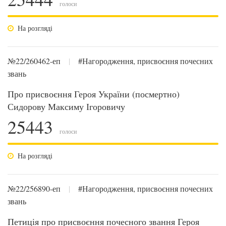
голоси
На розгляді
№22/260462-еп
|
#Нагородження, присвоєння почесних
звань
Про присвоєння Героя України (посмертно)
Сидорову Максиму Ігоровичу
25443
голоси
На розгляді
№22/256890-еп
|
#Нагородження, присвоєння почесних
звань
Петиція про присвоєння почесного звання Героя