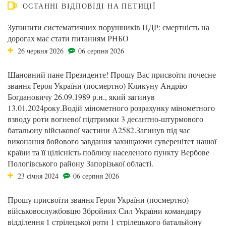
ОСТАННІ ВІДПОВІДІ НА ПЕТИЦІЇ
Зупинити систематичних порушників ПДР: смертність на
дорогах має стати питанням РНБО
26 червня 2026
06 серпня 2026
Шановний пане Президенте! Прошу Вас присвоїти почесне
звання Героя України (посмертно) Кликуну Андрію
Богдановичу 26.09.1989 р.н., який загинув
13.01.2024року.Водій мінометного розрахунку мінометного
взводу роти вогневої підтримки 3 десантно-штурмового
батальону військової частини А2582.Загинув під час
виконання бойового завдання захищаючи суверенітет нашої
країни та її цілісність поблизу населеного пункту Вербове
Пологівського району Запорізької області.
23 січня 2024
06 серпня 2026
Прошу присвоїти звання Героя України (посмертно)
військовослужбовцю Збройних Сил України командиру
відділення 1 стрілецької роти 1 стрілецького батальйону