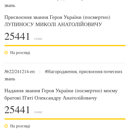
звань
Присвоєння звання Героя України (посмертно)
ЛУПИНОСУ МИКОЛІ АНАТОЛІЙОВИЧУ
25441
голос
На розгляді
№22/241214-еп
|
#Нагородження, присвоєння почесних
звань
Надання звання Героя України (посмертно) моєму
братові П'яті Олександру Анатолійовичу
25441
голос
На розгляді