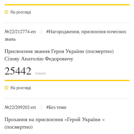
На розгляді
№22/212774-еп
|
#Нагородження, присвоєння почесних
звань
Присвоєння звання Героя України (посмертно)
Сізову Анатолію Федоровичу
25442
голоси
На розгляді
№22/209202-еп
|
#Без теми
Прохання на присвоєння «Герой України «
(посмертно)