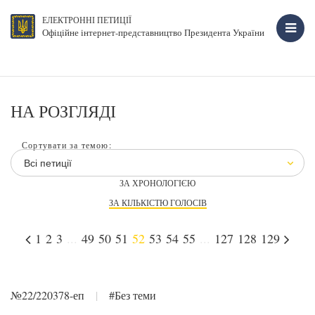
ЕЛЕКТРОННІ ПЕТИЦІЇ
Офіційне інтернет-представництво Президента України
НА РОЗГЛЯДІ
Сортувати за темою:
Всі петиції
ЗА ХРОНОЛОГІЄЮ
ЗА КІЛЬКІСТЮ ГОЛОСІВ
1
2
3
...
49
50
51
52
53
54
55
...
127
128
129
№22/220378-еп
|
#Без теми