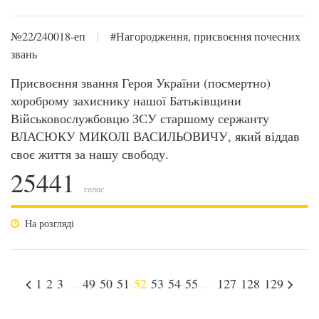
№22/240018-еп
|
#Нагородження, присвоєння почесних
звань
Присвоєння звання Героя України (посмертно)
хороброму захиснику нашої Батьківщини
Військовослужбовцю ЗСУ старшому сержанту
ВЛАСЮКУ МИКОЛІ ВАСИЛЬОВИЧУ, який віддав
своє життя за нашу свободу.
25441
голос
На розгляді
1
2
3
...
49
50
51
52
53
54
55
...
127
128
129