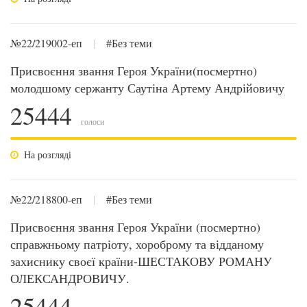
№22/219002-еп
|
#Без теми
Присвоєння звання Героя України(посмертно)
молодшому сержанту Саутіна Артему Андрійовичу
25444
голоси
На розгляді
№22/218800-еп
|
#Без теми
Присвоєння звання Героя України (посмертно)
справжньому патріоту, хороброму та відданому
захиснику своєї країни-ШЕСТАКОВУ РОМАНУ
ОЛЕКСАНДРОВИЧУ.
25444