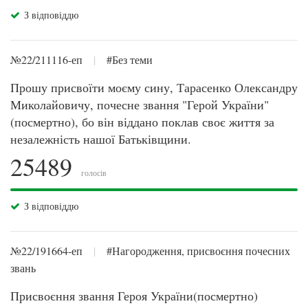
З відповіддю
№22/211116-еп
|
#Без теми
Прошу присвоїти моєму сину, Тарасенко Олександру
Миколайовичу, почесне звання "Герой України"
(посмертно), бо він віддано поклав своє життя за
незалежність нашої Батьківщини.
25489
голосів
З відповіддю
№22/191664-еп
|
#Нагородження, присвоєння почесних
звань
Присвоєння звання Героя України(посмертно)