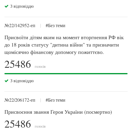
З відповіддю
№22/142952-еп
|
#Без теми
Присвоїти дітям яким на момент вторгнення РФ вік
до 18 років статусу "дитина війни" та призначити
щомісячно фінансову допомогу пожиттєво.
25486
голосів
З відповіддю
№22/206172-еп
|
#Без теми
Присвоєння звання Героя України (посмертно)
25486
голосів