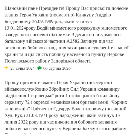
Шановний пане Президенте! Прошу Вас присвоїти почесне
звання Героя України (посмертно) Кликуну Андрію
Богдановичу 26.09.1989 р.н., який загинув
13.01.2024року.Водій мінометного розрахунку мінометного
взводу роти вогневої підтримки 3 десантно-штурмового
батальону військової частини А2582.Загинув під час
виконання бойового завдання захищаючи суверенітет нашої
країни та її цілісність поблизу населеного пункту Вербове
Пологівського району Запорізької області.
23 січня 2024
06 серпня 2026
Прошу присвоїти звання Героя України (посмертно)
військовослужбовцю Збройних Сил України командиру
відділення 1 стрілецької роти 1 стрілецького батальйону
сержанту 72-ї окремої механізованої бригади імені “Чорних
запорожців” Цвітченко Едуарду Валентиновичу (позивний
Худ. Рук.) 21.08.1971 року народження, який загинув 13
липня 2022 року під час виконання бойового завдання
поблизу населеного пункту Вершина Бахмутського району