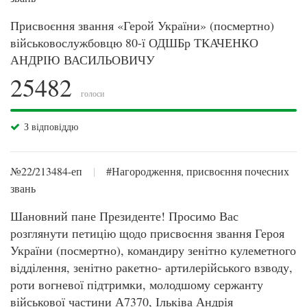
Присвоєння звання «Герой України» (посмертно)
військовослужбовцю 80-ї ОДШБр ТКАЧЕНКО
АНДРІЮ ВАСИЛЬОВИЧУ
25482
голоси
З відповіддю
№22/213484-еп
|
#Нагородження, присвоєння почесних
звань
Шановний пане Президенте! Просимо Вас
розглянути петицію щодо присвоєння звання Героя
України (посмертно), командиру зенітно кулеметного
відділення, зенітно ракетно- артилерійського взводу,
роти вогневої підтримки, молодшому сержанту
військової частини А7370, Ільківа Андрія