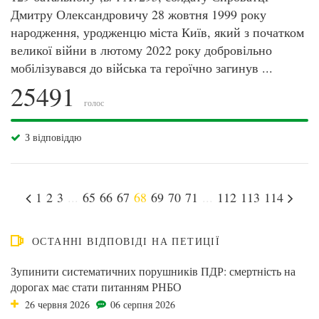
Дмитру Олександровичу 28 жовтня 1999 року
народження, уродженцю міста Київ, який з початком
великої війни в лютому 2022 року добровільно
мобілізувався до війська та героїчно загинув ...
25491
голос
З відповіддю
1
2
3
...
65
66
67
68
69
70
71
...
112
113
114
ОСТАННІ ВІДПОВІДІ НА ПЕТИЦІЇ
Зупинити систематичних порушників ПДР: смертність на
дорогах має стати питанням РНБО
26 червня 2026
06 серпня 2026