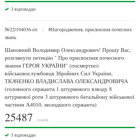
З відповіддю
№22/194036-еп
|
#Нагородження, присвоєння почесних
звань
Шановний Володимир Олександрович! Прошу Вас,
розглянути петицію " Про присвоєння почесного
звання ГЕРОЯ УКРАЇНИ" (посмертно)
військовослужбовця Збройних Сил України,
ТКАЧЕНКО ВЛАДИСЛАВА ОЛЕКСАНДРОВИЧА
(головного сержанта 1 штурмового взводу 8
штурмової роти 3 штурмового батальйону військової
частини А4010, молодшого сержанта)
25487
голосів
З відповіддю