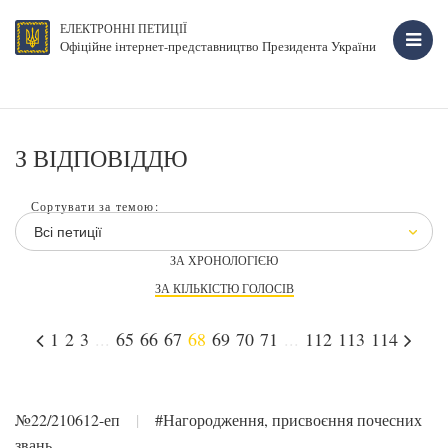
ЕЛЕКТРОННІ ПЕТИЦІЇ
Офіційне інтернет-представництво Президента України
З ВІДПОВІДДЮ
Сортувати за темою:
Всі петиції
ЗА ХРОНОЛОГІЄЮ
ЗА КІЛЬКІСТЮ ГОЛОСІВ
1
2
3
...
65
66
67
68
69
70
71
...
112
113
114
№22/210612-еп
|
#Нагородження, присвоєння почесних
звань