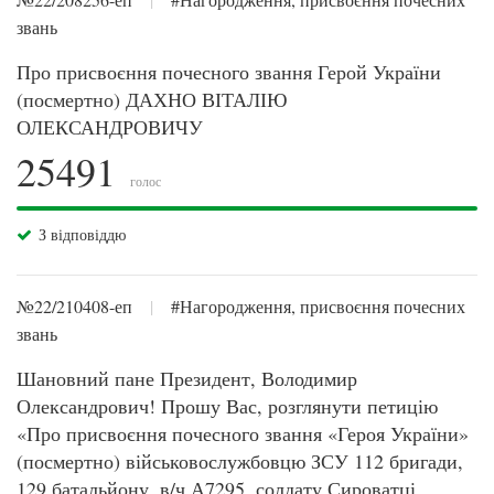
звань
Про присвоєння почесного звання Герой України
(посмертно) ДАХНО ВІТАЛІЮ
ОЛЕКСАНДРОВИЧУ
25491
голос
З відповіддю
№22/210408-еп
|
#Нагородження, присвоєння почесних
звань
Шановний пане Президент, Володимир
Олександрович! Прошу Вас, розглянути петицію
«Про присвоєння почесного звання «Героя України»
(посмертно) військовослужбовцю ЗСУ 112 бригади,
129 батальйону ,в/ч А7295, солдату Сироватці