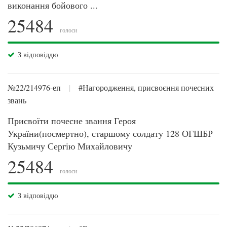
виконання бойового ...
25484
голоси
З відповіддю
№22/214976-еп
|
#Нагородження, присвоєння почесних
звань
Присвоїти почесне звання Героя
України(посмертно), старшому солдату 128 ОГШБР
Кузьмичу Сергію Михайловичу
25484
голоси
З відповіддю