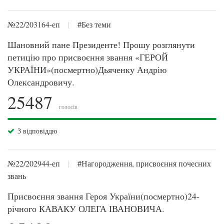
№22/203164-еп
|
#Без теми
Шановний пане Президенте! Прошу розглянути
петицію про присвоєння звання «ГЕРОЙ
УКРАЇНИ»(посмертно)Дьяченку Андрію
Олександровичу.
25487
голосів
З відповіддю
№22/202944-еп
|
#Нагородження, присвоєння почесних
звань
Присвоєння звання Героя України(посмертно)24-
річного КАВАКУ ОЛЕГА ІВАНОВИЧА.