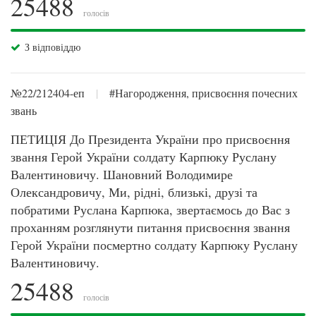
25488
голосів
З відповіддю
№22/212404-еп
|
#Нагородження, присвоєння почесних
звань
ПЕТИЦІЯ До Президента України про присвоєння
звання Герой України солдату Карпюку Руслану
Валентиновичу. Шановний Володимире
Олександровичу, Ми, рідні, близькі, друзі та
побратими Руслана Карпюка, звертаємось до Вас з
проханням розглянути питання присвоєння звання
Герой України посмертно солдату Карпюку Руслану
Валентиновичу.
25488
голосів