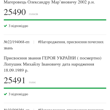
Магеровець Олександру Мар’яновичу 2002 р.н.
25490
голосів
З відповіддю
№22/194068-еп
|
#Нагородження, присвоєння почесних
звань
Присвоєння звання ГЕРОЯ УКРАЇНИ ( посмертно)
Лопушик Михайлу Івановичу дата народження
18.09.1989 р.
25491
голос
З відповіддю
№22/208256-еп
|
#Нагородження, присвоєння почесних