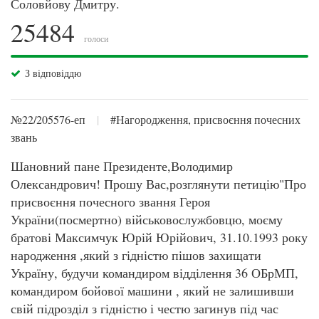
Соловйову Дмитру.
25484
голоси
З відповіддю
№22/205576-еп
|
#Нагородження, присвоєння почесних
звань
Шановний пане Президенте,Володимир
Олександрович! Прошу Вас,розглянути петицію"Про
присвоєння почесного звання Героя
України(посмертно) військовослужбовцю, моєму
братові Максимчук Юрій Юрійович, 31.10.1993 року
народження ,який з гідністю пішов захищати
Україну, будучи командиром відділення 36 ОБрМП,
командиром бойової машини , який не залишивши
свій підрозділ з гідністю і честю загинув під час