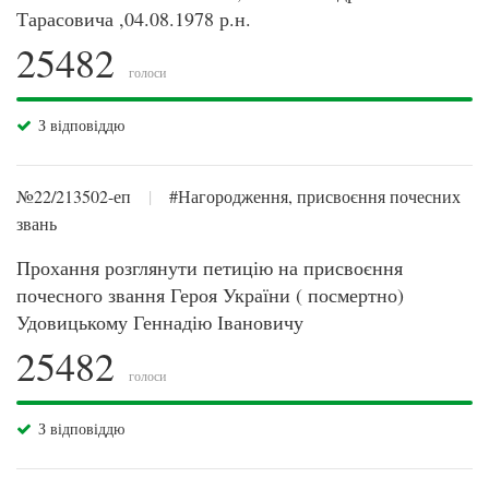
Тарасовича ,04.08.1978 р.н.
25482
голоси
З відповіддю
№22/213502-еп
|
#Нагородження, присвоєння почесних
звань
Прохання розглянути петицію на присвоєння
почесного звання Героя України ( посмертно)
Удовицькому Геннадію Івановичу
25482
голоси
З відповіддю