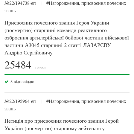
№22/194738-еп
|
#Нагородження, присвоєння почесних
звань
Присвоєння почесного звання Героя України
(посмертно) старшині команди реактивного
озброєння артилерійської бойової частини військової
частини А3045 старшині 2 статті ЛАЗАРЄВУ
Андрію Сергійовичу
25484
голоси
З відповіддю
№22/195964-еп
|
#Нагородження, присвоєння почесних
звань
Петиція про присвоєння почесного звання Герой
України (посмертно) старшому лейтенанту