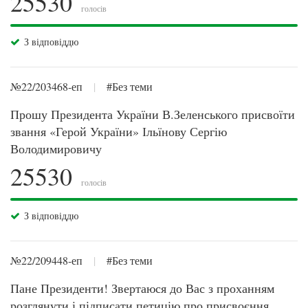
25530
голосів
З відповіддю
№22/203468-еп
|
#Без теми
Прошу Президента України В.Зеленського присвоїти
звання «Герой України» Ільїнову Сергію
Володимировичу
25530
голосів
З відповіддю
№22/209448-еп
|
#Без теми
Пане Президенти! Звертаюся до Вас з проханням
розглянути і підписати петицію про присвоєння