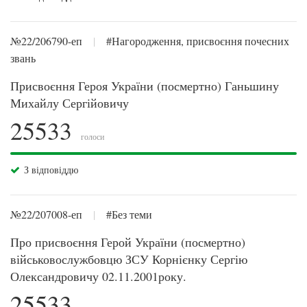
№22/206790-еп
|
#Нагородження, присвоєння почесних
звань
Присвоєння Героя України (посмертно) Ганьшину
Михайлу Сергійовичу
25533
голоси
З відповіддю
№22/207008-еп
|
#Без теми
Про присвоєння Герой України (посмертно)
військовослужбовцю ЗСУ Корнієнку Сергію
Олександровичу 02.11.2001року.
25533