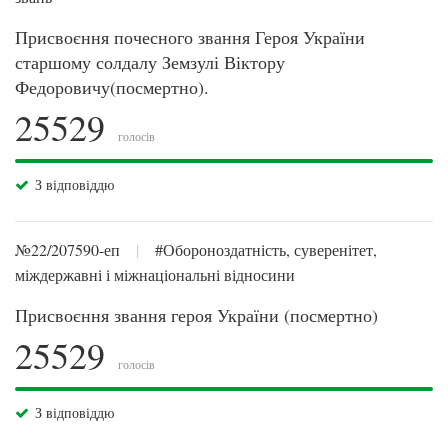
Присвоєння почесного звання Героя України
старшому солдалу Земзулі Віктору
Федоровичу(посмертно).
25529
голосів
З відповіддю
№22/207590-еп
|
#Обороноздатність, суверенітет,
міждержавні і міжнаціональні відносини
Присвоєння звання героя України (посмертно)
25529
голосів
З відповіддю