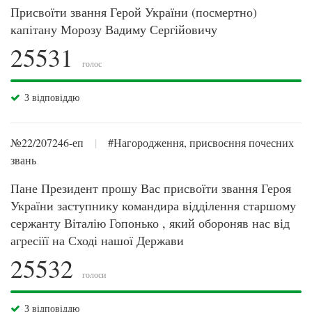
Присвоїти звання Герой України (посмертно)
капітану Морозу Вадиму Сергійовичу
25531
голос
З відповіддю
№22/207246-еп
|
#Нагородження, присвоєння почесних
звань
Пане Президент прошу Вас присвоїти звання Героя
України заступнику командира відділення старшому
сержанту Віталію Гопонько , який обороняв нас від
агресіїї на Сході нашої Держави
25532
голоси
З відповіддю