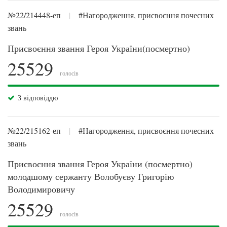
№22/214448-еп
|
#Нагородження, присвоєння почесних
звань
Присвоєння звання Героя України(посмертно)
25529
голосів
З відповіддю
№22/215162-еп
|
#Нагородження, присвоєння почесних
звань
Присвоєння звання Героя України (посмертно)
молодшому сержанту Волобуєву Григорію
Володимировичу
25529
голосів