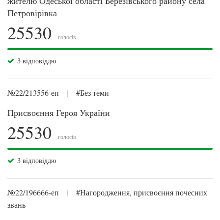
жителю Одеської області Березівського району села
Петровірівка
25530
голосів
З відповіддю
№22/213556-еп
|
#Без теми
Присвоєння Героя України
25530
голосів
З відповіддю
№22/196666-еп
|
#Нагородження, присвоєння почесних
звань