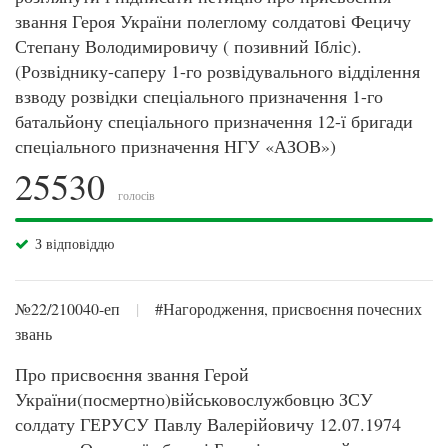
звання Героя України полеглому солдатові Фецичу
Степану Володимировичу ( позивний Ібліс).
(Розвіднику-саперу 1-го розвідувального відділення
взводу розвідки спеціального призначення 1-го
батальйону спеціального призначення 12-ї бригади
спеціального призначення НГУ «АЗОВ»)
25530
голосів
З відповіддю
№22/210040-еп
|
#Нагородження, присвоєння почесних
звань
Про присвоєння звання Герой
України(посмертно)військовослужбовцю ЗСУ
солдату ГЕРУСУ Павлу Валерійовичу 12.07.1974