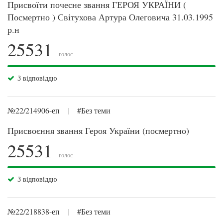
Присвоїти почесне звання ГЕРОЯ УКРАЇНИ (
Посмертно ) Світухова Артура Олеговича 31.03.1995
р.н
25531
голос
З відповіддю
№22/214906-еп
|
#Без теми
Присвоєння звання Героя України (посмертно)
25531
голос
З відповіддю
№22/218838-еп
|
#Без теми