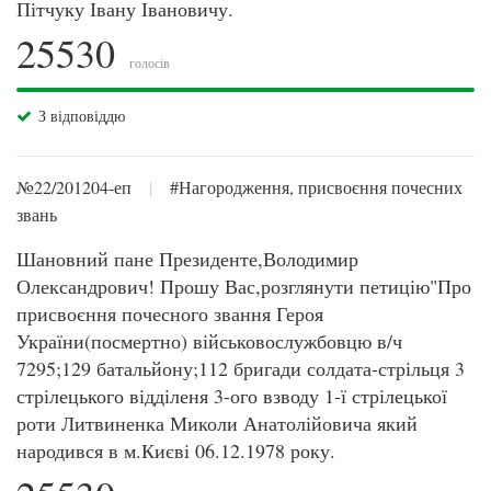
Пітчуку Івану Івановичу.
25530
голосів
З відповіддю
№22/201204-еп
|
#Нагородження, присвоєння почесних
звань
Шановний пане Президенте,Володимир
Олександрович! Прошу Вас,розглянути петицію"Про
присвоєння почесного звання Героя
України(посмертно) військовослужбовцю в/ч
7295;129 батальйону;112 бригади солдата-стрільця 3
стрілецького відділеня 3-ого взводу 1-ї стрілецької
роти Литвиненка Миколи Анатолійовича який
народився в м.Києві 06.12.1978 року.