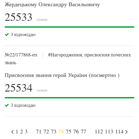
Жердецькому Олександру Васильовичу
25533
голоси
З відповіддю
№22/177868-еп
|
#Нагородження, присвоєння почесних
звань
Присвоєння звання герой України (посмертно )
25534
голоси
З відповіддю
1
2
3
...
71
72
73
74
75
76
77
...
112
113
114