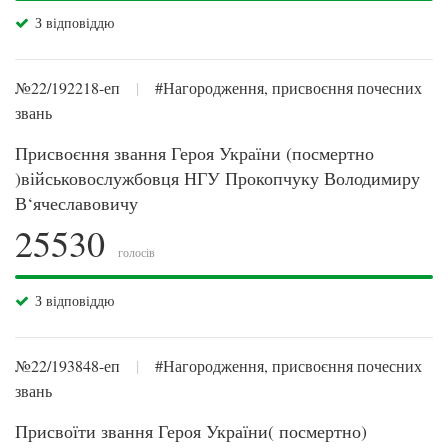
З відповіддю
№22/192218-еп
|
#Нагородження, присвоєння почесних
звань
Присвоєння звання Героя України (посмертно
)військовослужбовця НГУ Прокопчуку Володимиру
В‘ячеславовичу
25530
голосів
З відповіддю
№22/193848-еп
|
#Нагородження, присвоєння почесних
звань
Присвоїти звання Героя України( посмертно)