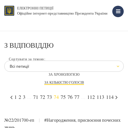
ЕЛЕКТРОННІ ПЕТИЦІЇ
Офіційне інтернет-представництво Президента України
З ВІДПОВІДДЮ
Сортувати за темою:
Всі петиції
ЗА ХРОНОЛОГІЄЮ
ЗА КІЛЬКІСТЮ ГОЛОСІВ
1
2
3
...
71
72
73
74
75
76
77
...
112
113
114
№22/201700-еп
|
#Нагородження, присвоєння почесних
звань