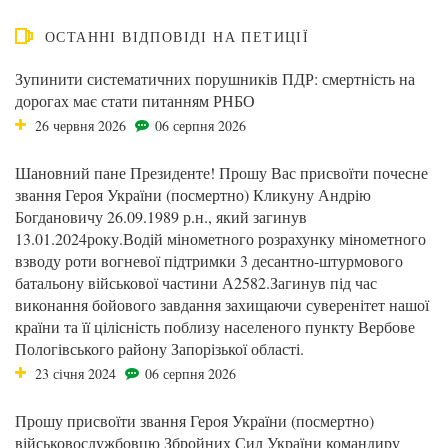
ОСТАННІ ВІДПОВІДІ НА ПЕТИЦІЇ
Зупинити систематичних порушників ПДР: смертність на
дорогах має стати питанням РНБО
26 червня 2026
06 серпня 2026
Шановний пане Президенте! Прошу Вас присвоїти почесне
звання Героя України (посмертно) Кликуну Андрію
Богдановичу 26.09.1989 р.н., який загинув
13.01.2024року.Водій мінометного розрахунку мінометного
взводу роти вогневої підтримки 3 десантно-штурмового
батальону військової частини А2582.Загинув під час
виконання бойового завдання захищаючи суверенітет нашої
країни та її цілісність поблизу населеного пункту Вербове
Пологівського району Запорізької області.
23 січня 2024
06 серпня 2026
Прошу присвоїти звання Героя України (посмертно)
військовослужбовцю Збройних Сил України командиру