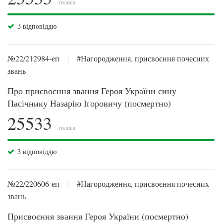
голоси
З відповіддю
№22/212984-еп
|
#Нагородження, присвоєння почесних
звань
Про присвоєння звання Героя України сину
Пасічнику Назарію Ігоровичу (посмертно)
25533
голоси
З відповіддю
№22/220606-еп
|
#Нагородження, присвоєння почесних
звань
Присвоєння звання Героя України (посмертно)