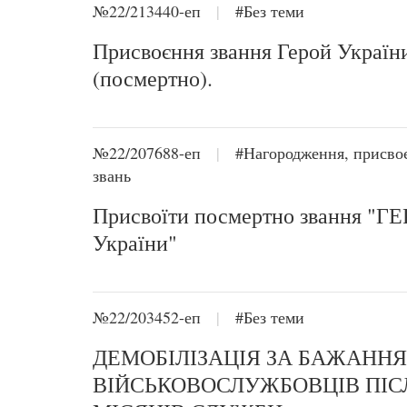
№22/213440-еп
|
#Без теми
Присвоєння звання Герой Україн
(посмертно).
№22/207688-еп
|
#Нагородження, присво
звань
Присвоїти посмертно звання "Г
України"
№22/203452-еп
|
#Без теми
ДЕМОБІЛІЗАЦІЯ ЗА БАЖАНН
ВІЙСЬКОВОСЛУЖБОВЦІВ ПІСЛ