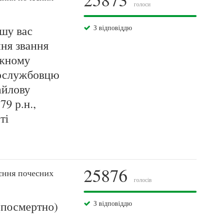
голоси
шу вас
З відповіддю
ня звання
ажному
вослужбовцю
айлову
9 р.н.,
ті
25876
єння почесних
голосів
(посмертно)
З відповіддю