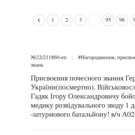
1
2
3
...
95
96
№22/211860-еп
|
#Нагородження, присво
звань
Присвоєння почесного звання Ге
України(посмертно). Військово
Гадяк Ігору Олександровичу бой
медику розвідувального зводу 1 
-штурмового батальйону! в/ч А0