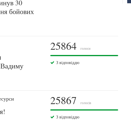
инув 30
ння бойових
25864
голоси
и
З відповіддю
 Вадиму
25867
есурси
голосів
я!
З відповіддю