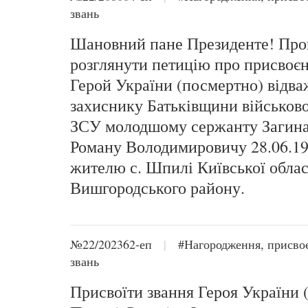
звань
Шановний пане Президенте! Про
розглянути петицію про присвоєн
Герой України (посмертно) відв
захиснику Батьківщини військо
ЗСУ молодшому сержанту Загин
Роману Володимировичу 28.06.197
жителю с. Шпилі Київської облас
Вишгородського району.
№22/202362-еп
|
#Нагородження, присво
звань
Присвоїти звання Героя України 