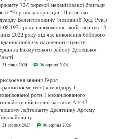
ержанту 72-ї окремої механізованої бригади
мені “Чорних запорожців” Цвітченко
дуарду Валентиновичу (позивний Худ. Рук.)
1.08.1971 року народження, який загинув 13
ипня 2022 року під час виконання бойового
авдання поблизу населеного пункту
ершина Бахмутського району Донецької
бласті.
31 січня 2024
06 серпня 2026
рисвоєння звання Героя
країни(посмертно) командиру 1
еханізованоі роти 1 механізованого
атальйону військової частини А4447
таршому лейтенанту Десятнику Артему
иколайовичу
21 серпня 2023
06 серпня 2026