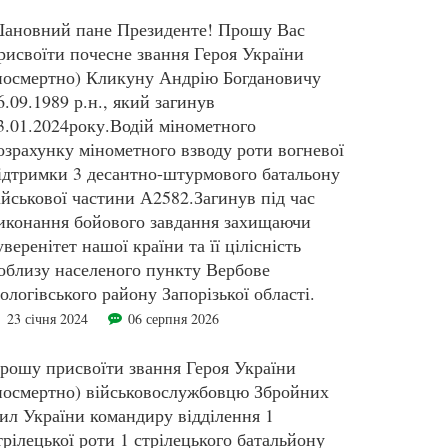
ановний пане Президенте! Прошу Вас
рисвоїти почесне звання Героя України
посмертно) Кликуну Андрію Богдановичу
6.09.1989 р.н., який загинув
3.01.2024року.Водій мінометного
озрахунку мінометного взводу роти вогневої
ідтримки 3 десантно-штурмового батальону
ійськової частини А2582.Загинув під час
иконання бойового завдання захищаючи
уверенітет нашої країни та її цілісність
облизу населеного пункту Вербове
ологівського району Запорізької області.
23 січня 2024
06 серпня 2026
рошу присвоїти звання Героя України
посмертно) військовослужбовцю Збройних
ил України командиру відділення 1
трілецької роти 1 стрілецького батальйону