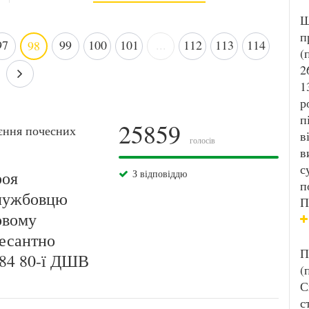
Ш
п
97
99
100
101
...
112
113
114
98
(
2
1
р
п
25859
єння почесних
в
голосів
в
с
роя
З відповіддю
п
службовцю
П
овому
десантно
П
284 80-ї ДШВ
(
С
с