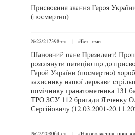
Присвоєння звання Героя Україн
(посмертно)
№22/217398-еп
|
#Без теми
Шановний пане Президент! Про
розглянути петицію що до присв
Герой України (посмертно) хоро
захиснику нашої держави стріль
помічнику гранатометника 131 б
ТРО ЗСУ 112 бригади Ятченку О
Сергійовичу (12.03.2001-20.11.20
№22/208064-еп
|
#Нагородження, присво