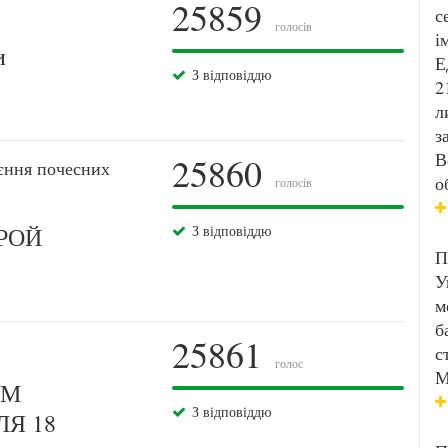
25859
с
голосів
і
и
Е
З відповіддю
2
л
з
В
25860
єння почесних
о
голосів
ЕРОЙ
З відповіддю
П
У
м
б
25861
с
голос
М
ЯМ
З відповіддю
Я 18