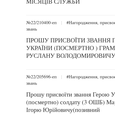
МІСЯЦІВ СЛУЖБИ
№22/210400-еп
|
#Нагородження, присво
звань
ПРОШУ ПРИСВОЇТИ ЗВАННЯ 
УКРАЇНИ (ПОСМЕРТНО ) ГРА
РУСЛАНУ ВОЛОДОМИРОВИЧ
№22/205696-еп
|
#Нагородження, присво
звань
Прошу присвоїти звання Герою У
(посмертно) солдату (3 ОШБ) Ма
Ігорю Юрійовичу(позивний