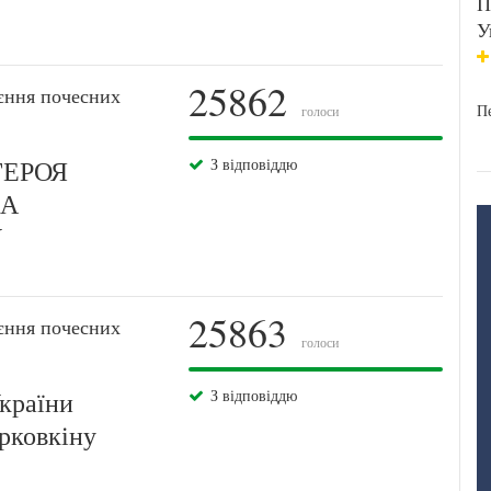
П
У
25862
єння почесних
Пе
голоси
ГЕРОЯ
З відповіддю
МА
У
25863
єння почесних
голоси
країни
З відповіддю
рковкіну