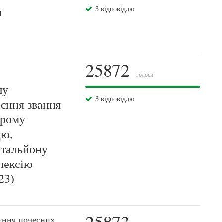
и
З відповіддю
25872
голоси
шу
З відповіддю
оєння звання
брому
цю,
атальйону
лексію
23)
25873
єння почесних