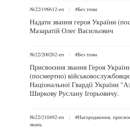
№22/196612-еп
|
#Без теми
Надати звання героя України (по
Мазаратій Олег Васильович
№22/200262-еп
|
#Без теми
Присвоєння звання Героя Україн
(посмертно) військовослужбовц
Національної Гвардії України "А
Ширкову Руслану Ігорьовичу.
№22/210492-еп
|
#Нагородження, присво
звань