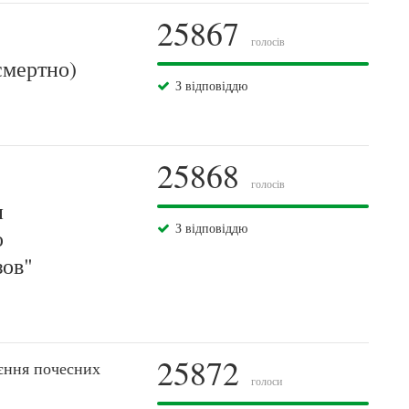
25867
голосів
смертно)
З відповіддю
25868
голосів
и
З відповіддю
ю
зов"
25872
єння почесних
голоси