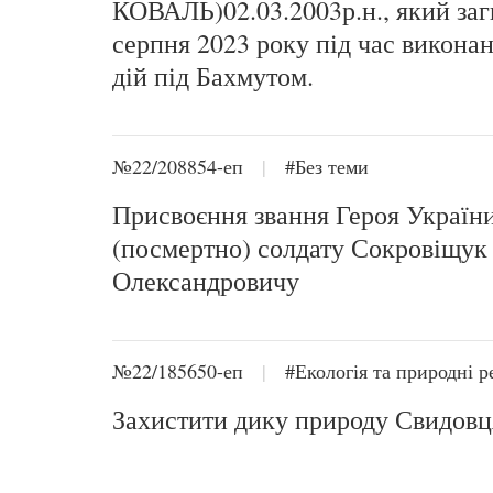
КОВАЛЬ)02.03.2003р.н., який заг
серпня 2023 року під час викона
дій під Бахмутом.
№22/208854-еп
|
#Без теми
Присвоєння звання Героя Україн
(посмертно) солдату Сокровіщук
Олександровичу
№22/185650-еп
|
#Екологія та природні р
Захистити дику природу Свидовц