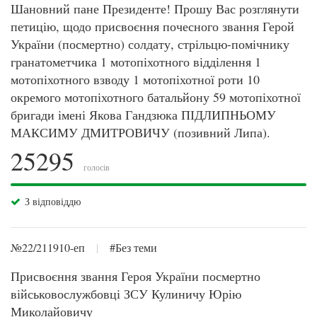
Шановний пане Президенте! Прошу Вас розглянути
петицію, щодо присвоєння почесного звання Герой
України (посмертно) солдату, стрільцю-помічнику
гранатометчика 1 мотопіхотного відділення 1
мотопіхотного взводу 1 мотопіхотної роти 10
окремого мотопіхотного батальйону 59 мотопіхотної
бригади імені Якова Гандзюка ПІДЛИПНЬОМУ
МАКСИМУ ДМИТРОВИЧУ (позивний Липа).
25295
голосів
З відповіддю
№22/211910-еп
|
#Без теми
Присвоєння звання Героя України посмертно
військовослужбовці ЗСУ Кулиничу Юрію
Миколайовичу