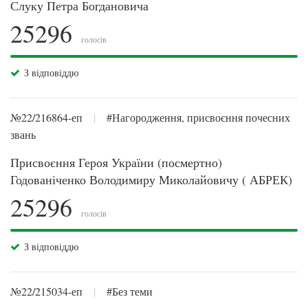
Слуку Петра Богдановича
25296
голосів
З відповіддю
№22/216864-еп
|
#Нагородження, присвоєння почесних
звань
Присвоєння Героя України (посмертно)
Годованіченко Володимиру Миколайовичу ( АБРЕК)
25296
голосів
З відповіддю
№22/215034-еп
|
#Без теми