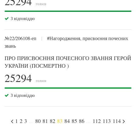
25294
голоси
З відповіддю
№22/206108-еп
|
#Нагородження, присвоєння почесних
звань
ПРО ПРИСВОЄННЯ ПОЧЕСНОГО ЗВАННЯ ГЕРОЙ
УКРАЇНИ (ПОСМЕРТНО )
25294
голоси
З відповіддю
1
2
3
...
80
81
82
83
84
85
86
...
112
113
114