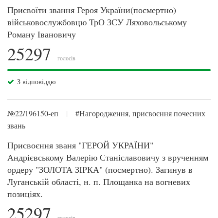
Присвоїти звання Героя України(посмертно)
військовослужбовцю ТрО ЗСУ Ляховольському
Роману Івановичу
25297
голосів
З відповіддю
№22/196150-еп
|
#Нагородження, присвоєння почесних
звань
Присвоєння званя "ГЕРОЙ УКРАЇНИ"
Андрієвському Валерію Станіславовичу з врученням
ордеру "ЗОЛОТА ЗІРКА" (посмертно). Загинув в
Луганській області, н. п. Площанка на вогневих
позиціях.
25297
голосів