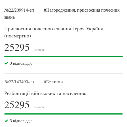
№22/209914-еп
|
#Нагородження, присвоєння почесних
звань
Присвоєння почесного звання Героя України
(посмертно)
25295
голосів
З відповіддю
№22/143490-еп
|
#Без теми
Реабілітації військових та населення.
25295
голосів
З відповіддю