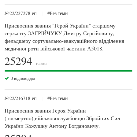
№22/237278-еп
|
#Без теми
Присвоєння звання "Герой України" старшому
сержанту ЗАГРІЙЧУКУ Дмитру Сергійовичу,
фельдшеру сортувально-евакуаційного відділення
медичної роти військової частини А5018.
25294
голоси
З відповіддю
№22/216718-еп
|
#Без теми
Присвоєння звання Героя України
(посмертно),військовослужбовцю Збройних Сил
України Кожушку Антону Богдановичу.