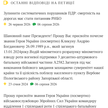
ОСТАННІ ВІДПОВІДІ НА ПЕТИЦІЇ
Зупинити систематичних порушників ПДР: смертність на
дорогах має стати питанням РНБО
26 червня 2026
06 серпня 2026
Шановний пане Президенте! Прошу Вас присвоїти почесне
звання Героя України (посмертно) Кликуну Андрію
Богдановичу 26.09.1989 р.н., який загинув
13.01.2024року.Водій мінометного розрахунку мінометного
взводу роти вогневої підтримки 3 десантно-штурмового
батальону військової частини А2582.Загинув під час
виконання бойового завдання захищаючи суверенітет нашої
країни та її цілісність поблизу населеного пункту Вербове
Пологівського району Запорізької області.
23 січня 2024
06 серпня 2026
Прошу присвоїти звання Героя України (посмертно)
військовослужбовцю Збройних Сил України командиру
відділення 1 стрілецької роти 1 стрілецького батальйону