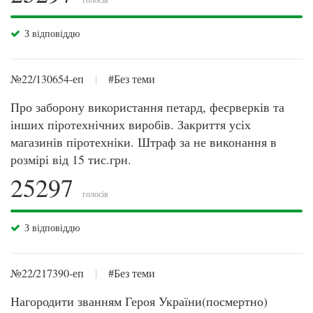
З відповіддю
№22/130654-еп
|
#Без теми
Про заборону використання петард, феєрверків та
інших піротехнічних виробів. Закриття усіх
магазинів піротехніки. Штраф за не виконання в
розмірі від 15 тис.грн.
25297
голосів
З відповіддю
№22/217390-еп
|
#Без теми
Нагородити званням Героя України(посмертно)