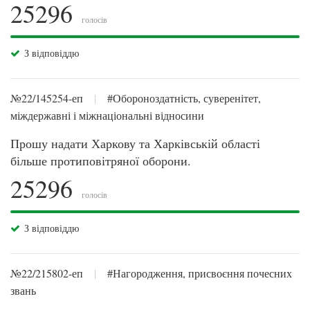
25296
голосів
З відповіддю
№22/145254-еп
|
#Обороноздатність, суверенітет,
міждержавні і міжнаціональні відносини
Прошу надати Харкову та Харківській області
більше протиповітряної оборони.
25296
голосів
З відповіддю
№22/215802-еп
|
#Нагородження, присвоєння почесних
звань