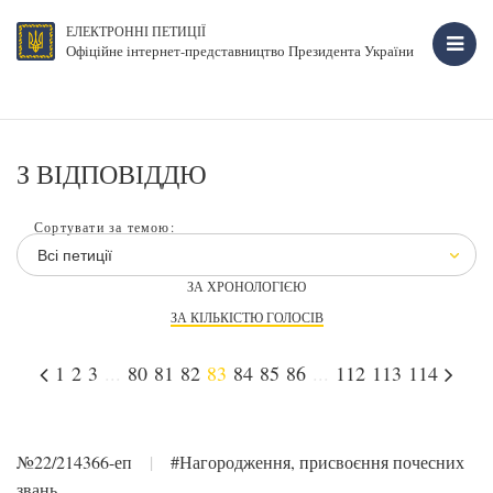
ЕЛЕКТРОННІ ПЕТИЦІЇ
Офіційне інтернет-представництво Президента України
З ВІДПОВІДДЮ
Сортувати за темою:
Всі петиції
ЗА ХРОНОЛОГІЄЮ
ЗА КІЛЬКІСТЮ ГОЛОСІВ
1
2
3
...
80
81
82
83
84
85
86
...
112
113
114
№22/214366-еп
|
#Нагородження, присвоєння почесних
звань