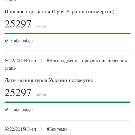
Присвоєння звання Героя України (посмертно)
25297
голосів
З відповіддю
№22/204346-еп
|
#Нагородження, присвоєння почесних
звань
Дати звання героя України посмертно
25297
голосів
З відповіддю
№22/201568-еп
|
#Без теми