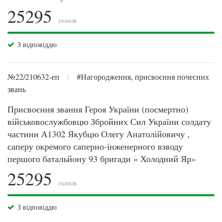
25295
голосів
З відповіддю
№22/210632-еп
|
#Нагородження, присвоєння почесних
звань
Присвоєння звання Героя України (посмертно)
військовослужбовцю Збройних Сил України солдату
частини А1302 Якубцю Олегу Анатолійовичу ,
саперу окремого саперно-інженерного взводу
першого батальйону 93 бригади « Холодний Яр»
25295
голосів
З відповіддю