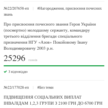
№22/207658-еп
|
#Нагородження, присвоєння почесних
звань
Про присвоєння почесного звання Героя України
(посмертно) молодшому сержанту, командиру
третього відділення бригади спеціального
призначення НГУ «Азов» Покойовому Івану
Володимировичу 2003 р.н.
25296
голосів
З відповіддю
№22/177028-еп
|
#Без теми
ПІДВИЩЕННЯ СОЦІАЛЬНИХ ВИПЛАТ
ІНВАЛІДАМ 1,2,3 ГРУПИ З 2100 ГРН ДО 6700 ГРН