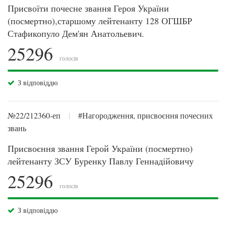
Присвоїти почесне звання Героя України
(посмертно),старшому лейтенанту 128 ОГШБР
Стафикопуло Дем'ян Анатольевич.
25296
голосів
З відповіддю
№22/212360-еп
|
#Нагородження, присвоєння почесних
звань
Присвоєння звання Герой України (посмертно)
лейтенанту ЗСУ Буренку Павлу Геннадійовичу
25296
голосів
З відповіддю