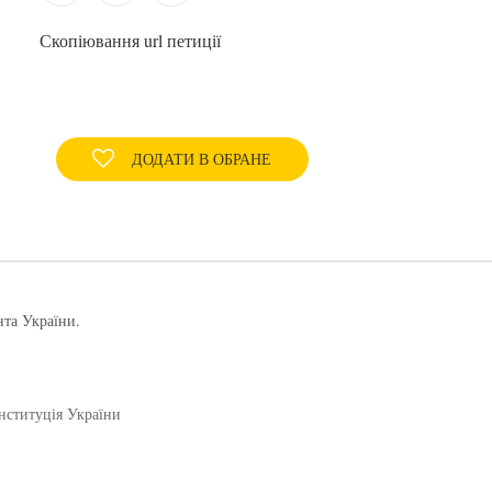
Скопіювання url петиції
ДОДАТИ В ОБРАНЕ
нта України.
нституція України