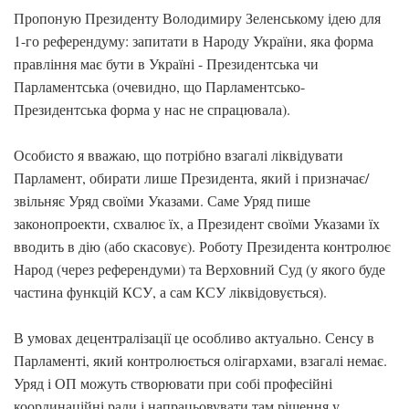
Пропоную Президенту Володимиру Зеленському ідею для
1-го референдуму: запитати в Народу України, яка форма
правління має бути в Україні - Президентська чи
Парламентська (очевидно, що Парламентсько-
Президентська форма у нас не спрацювала).
Особисто я вважаю, що потрібно взагалі ліквідувати
Парламент, обирати лише Президента, який і призначає/
звільняє Уряд своїми Указами. Саме Уряд пише
законопроекти, схвалює їх, а Президент своїми Указами їх
вводить в дію (або скасовує). Роботу Президента контролює
Народ (через референдуми) та Верховний Суд (у якого буде
частина функцій КСУ, а сам КСУ ліквідовується).
В умовах децентралізації це особливо актуально. Сенсу в
Парламенті, який контролюється олігархами, взагалі немає.
Уряд і ОП можуть створювати при собі професійні
координаційні ради і напрацьовувати там рішення у