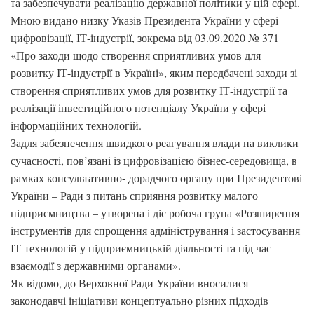
та забезпечувати реалізацію державної політики у цій сфері.
Мною видано низку Указів Президента України у сфері
цифровізації, ІТ-індустрії, зокрема від 03.09.2020 № 371
«Про заходи щодо створення сприятливих умов для
розвитку ІТ-індустрії в Україні», яким передбачені заходи зі
створення сприятливих умов для розвитку ІТ-індустрії та
реалізації інвестиційного потенціалу України у сфері
інформаційних технологій.
Задля забезпечення швидкого реагування влади на виклики
сучасності, пов’язані із цифровізацією бізнес-середовища, в
рамках консультативно- дорадчого органу при Президентові
України – Ради з питань сприяння розвитку малого
підприємництва – утворена і діє робоча група «Розширення
інструментів для спрощення адміністрування і застосування
ІТ-технологій у підприємницькій діяльності та під час
взаємодії з державними органами».
Як відомо, до Верховної Ради України вносилися
законодавчі ініціативи концептуально різних підходів