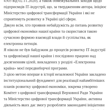
4303 від 02.11.2020), а також обмежувальних заходів щодо
підприємців ІТ-індустрії, що, за твердженням автора, ініціює
Міністерство цифрової трансформації України і які не
сприятимуть розвитку в Україні цієї сфери.
Дякую всім, хто проявив небайдужість до питань розвитку
цифрової економіки нашої країни та скористався такою
сучасною формою взаємодії влади й суспільства, як
електронна петиція.
Я ніколи не був байдужим до процесів розвитку ІТ-індустрії
та цифровізації нашої країни і послідовно працюю над
досягненням цілей, викладених у розділі «Електронна
країна» моєї передвиборчої програми.
З цією метою вперше в історії незалежної України закладено
інституціональний фундамент для реалізації найамбітніших
планів розвитку цифрової економіки, зокрема утворено
Комітет з цифрової трансформації Верховної Ради України
та Міністерство цифрової трансформації України, активна
діяльність яких дає змогу розробляти законодавчі ініціативи