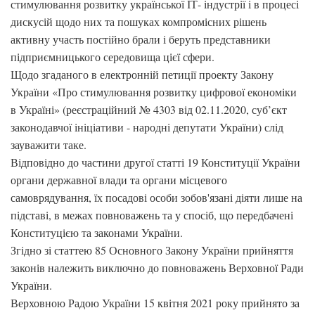
стимулювання розвитку української ІТ- індустрії і в процесі
дискусій щодо них та пошуках компромісних рішень
активну участь постійно брали і беруть представники
підприємницького середовища цієї сфери.
Щодо згаданого в електронній петиції проекту Закону
України «Про стимулювання розвитку цифрової економіки
в Україні» (реєстраційний № 4303 від 02.11.2020, суб’єкт
законодавчої ініціативи - народні депутати України) слід
зауважити таке.
Відповідно до частини другої статті 19 Конституції України
органи державної влади та органи місцевого
самоврядування, їх посадові особи зобов'язані діяти лише на
підставі, в межах повноважень та у спосіб, що передбачені
Конституцією та законами України.
Згідно зі статтею 85 Основного Закону України прийняття
законів належить виключно до повноважень Верховної Ради
України.
Верховною Радою України 15 квітня 2021 року прийнято за