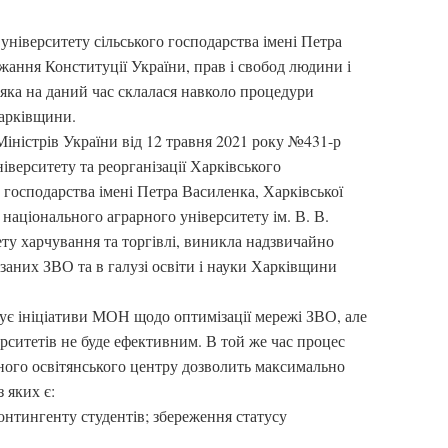
університету сільського господарства імені Петра
жання Конституції України, прав і свобод людини і
яка на даний час склалася навколо процедури
Харківщини.
Міністрів України від 12 травня 2021 року №431-р
верситету та реорганізації Харківського
 господарства імені Петра Василенка, Харківської
 національного аграрного університету ім. В. В.
ту харчування та торгівлі, виникла надзвичайно
заних ЗВО та в галузі освіти і науки Харківщини
є ініціативи МОН щодо оптимізації мережі ЗВО, але
рситетів не буде ефективним. В той же час процес
ого освітянського центру дозволить максимально
 яких є:
онтингенту студентів; збереження статусу