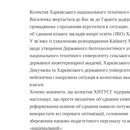
Колектив Харківського національного технічного 
Василенка звертається до Вас як до Гаранта додер
громадянина з проханням втрутитися в ситуацію, 
об’єднання кількох закладів вищої освіти (ЗВО) 
У зв’язку із ухваленням розпорядження Кабінету 
щодо утворення Державного біотехнологічного уні
національного технічного університету сільського
державної зооветеринарної академії, Харківського
Докучаєва та Харківського державного університе
небезпечна і напружена ситуація в колективах вка
взагалі.
Хочемо зазначити, що колектив ХНТУСГ підтриму
наголошує, що просте механічне об’єднання уніве
реформування шляхом об’єднання навколо потужн
використати всі переваги оптимізації, головними з
збереження науково-педагогічного персоналу та к
«національний»;