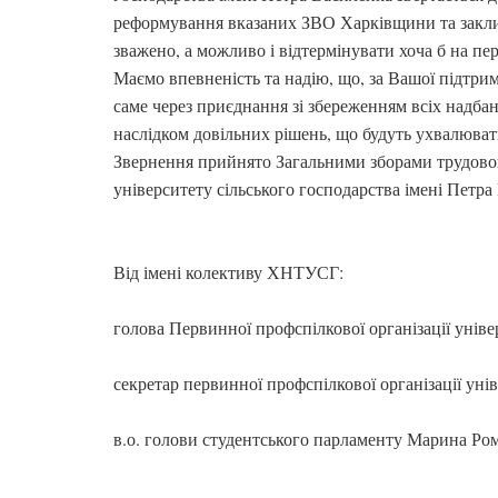
реформування вказаних ЗВО Харківщини та заклика
зважено, а можливо і відтермінувати хоча б на пер
Маємо впевненість та надію, що, за Вашої підтри
саме через приєднання зі збереженням всіх надбан
наслідком довільних рішень, що будуть ухвалюват
Звернення прийнято Загальними зборами трудовог
університету сільського господарства імені Петра
Від імені колективу ХНТУСГ:
голова Первинної профспілкової організації уніве
секретар первинної профспілкової організації уні
в.о. голови студентського парламенту Марина Ро