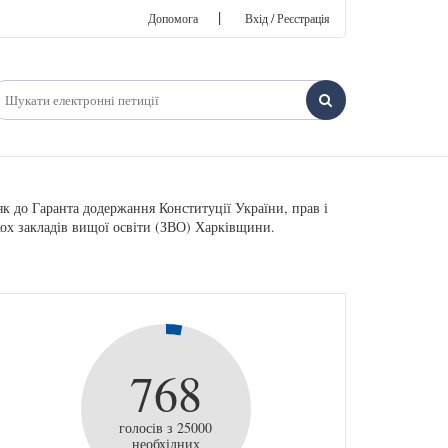
|
Допомога
Вхід / Реєстрація
як до Гаранта додержання Конституції України, прав і
кох закладів вищої освіти (ЗВО) Харківщини.
768
голосів з 25000
необхідних