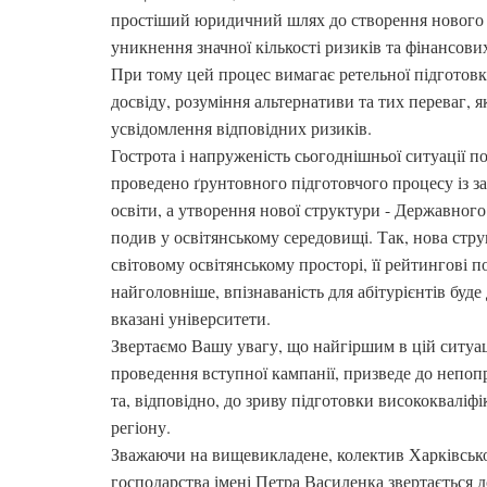
простіший юридичний шлях до створення нового 
уникнення значної кількості ризиків та фінансови
При тому цей процес вимагає ретельної підготовк
досвіду, розуміння альтернативи та тих переваг, я
усвідомлення відповідних ризиків.
Гострота і напруженість сьогоднішньої ситуації 
проведено ґрунтовного підготовчого процесу із з
освіти, а утворення нової структури - Державного
подив у освітянському середовищі. Так, нова струк
світовому освітянському просторі, її рейтингові по
найголовніше, впізнаваність для абітурієнтів буд
вказані університети.
Звертаємо Вашу увагу, що найгіршим в цій ситуаці
проведення вступної кампанії, призведе до непопр
та, відповідно, до зриву підготовки висококваліфі
регіону.
Зважаючи на вищевикладене, колектив Харківсько
господарства імені Петра Василенка звертається 