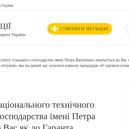
а України
ЦІЇ
СТВОРИТИ ПЕТИЦІЮ
идента України
итету сільського господарства імені Петра Василенка звертається до Вас 
ситуацію, яка на даний час склалася навколо процедури об’єднання кіль
аціонального технічного
господарства імені Петра
 Вас як до Гаранта