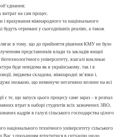
об’єднання;
х витрат на сам процес.
и і врахування міжнародного та національного
кі будуть отримані у сьогоднішніх реаліях, а також
полягає в тому, що до прийняття рішення КМУ не було
алученням представників влади та закладів вищої
 біотехнологічного університету, взагалі викликає
тура буде невідома як в українському, так і в
зиції, іміджева складова, міжнародні зв’язки і,
е дуже низькою, що неминуче негативно вплине на всі
ї є те, що запуск цього процесу саме зараз – в розпал
авних втрат в наборі студентів всіх зазначених ЗВО,
кованих кадрів в галузі сільського господарства цілого
го національного технічного університету сільського
до Вас з проханням втрутитися в ситуацію щодо