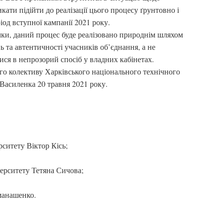
ти підійти до реалізації цього процесу ґрунтовно і
іод вступної кампанії 2021 року.
мки, даний процес буде реалізовано природнім шляхом
ь та автентичності учасників об’єднання, а не
ися в непрозорий спосіб у владних кабінетах.
о колективу Харківського національного технічного
 Василенка 20 травня 2021 року.
рситету Віктор Кісь;
верситету Тетяна Сичова;
манашенко.