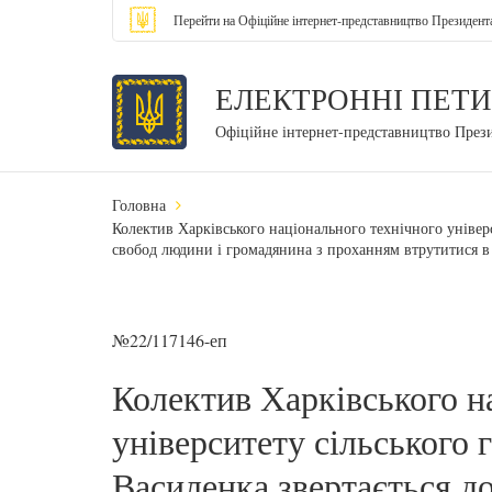
Перейти на Офіційне інтернет-представництво Президент
ЕЛЕКТРОННІ ПЕТИ
Офіційне інтернет-представництво През
Головна
Колектив Харківського національного технічного універс
свобод людини і громадянина з проханням втрутитися в 
№22/117146-еп
Колектив Харківського н
університету сільського 
Василенка звертається до