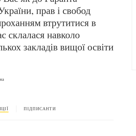
країни, прав і свобод
проханням втрутитися в
ас склалася навколо
ькох закладів вищої освіти
на
ЦІЇ
ПІДПИСАНТИ