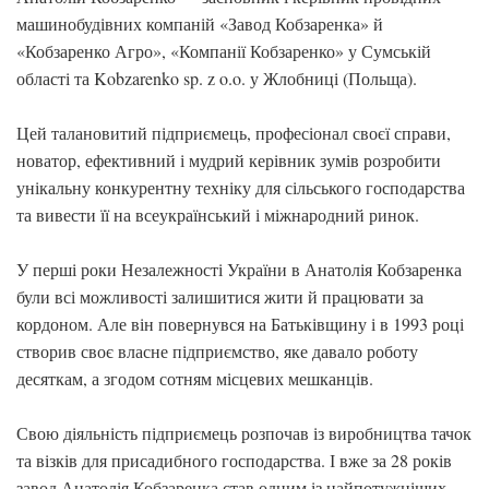
машинобудівних компаній «Завод Кобзаренка» й
«Кобзаренко Агро», «Компанії Кобзаренко» у Сумській
області та Kobzarenko sp. z o.o. у Жлобниці (Польща).
Цей талановитий підприємець, професіонал своєї справи,
новатор, ефективний і мудрий керівник зумів розробити
унікальну конкурентну техніку для сільського господарства
та вивести її на всеукраїнський і міжнародний ринок.
У перші роки Незалежності України в Анатолія Кобзаренка
були всі можливості залишитися жити й працювати за
кордоном. Але він повернувся на Батьківщину і в 1993 році
створив своє власне підприємство, яке давало роботу
десяткам, а згодом сотням місцевих мешканців.
Свою діяльність підприємець розпочав із виробництва тачок
та візків для присадибного господарства. І вже за 28 років
завод Анатолія Кобзаренка став одним із найпотужніших