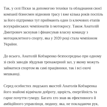
Так, у селі Піски за допомогою техніки та обладнання своєї
компанії бізнесмен відновив трасу і вже кілька років поспіль
за його підтримки тут приймають один із ключових етапів
всеукраїнських чемпіонатів із мотокросу. Також Анатолій
Дмитрович заснував і фінансував власну команду з
мотоциклетного спорту, яка у 2020 році стала чемпіоном
України.
До всього, Анатолій Кобзаренко безпосередньо при одному
зі своїх заводів збудував тренажерний зал, у якому можуть
займатися спортом як самі працівники, так і всі охочі
мешканці.
Серед особистих людських якостей Анатолія Кобзаренка
його знайомі відмічали доброту, щирість, енергійність та
гарне почуття гумору. Багато хто знав як ефективного й
амбіційного управлінця, людину, яка, не покладаючи рук,