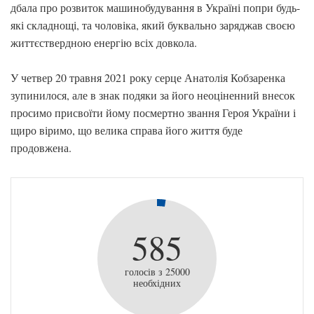
дбала про розвиток машинобудування в Україні попри будь-
які складнощі, та чоловіка, який буквально заряджав своєю
життєствердною енергію всіх довкола.
У четвер 20 травня 2021 року серце Анатолія Кобзаренка
зупинилося, але в знак подяки за його неоціненний внесок
просимо присвоїти йому посмертно звання Героя України і
щиро віримо, що велика справа його життя буде
продовжена.
585
голосів з 25000
необхідних