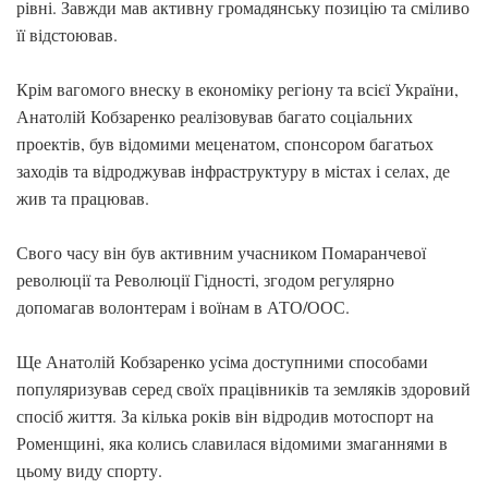
рівні. Завжди мав активну громадянську позицію та сміливо
її відстоював.
Крім вагомого внеску в економіку регіону та всієї України,
Анатолій Кобзаренко реалізовував багато соціальних
проектів, був відомими меценатом, спонсором багатьох
заходів та відроджував інфраструктуру в містах і селах, де
жив та працював.
Свого часу він був активним учасником Помаранчевої
революції та Революції Гідності, згодом регулярно
допомагав волонтерам і воїнам в АТО/ООС.
Ще Анатолій Кобзаренко усіма доступними способами
популяризував серед своїх працівників та земляків здоровий
спосіб життя. За кілька років він відродив мотоспорт на
Роменщині, яка колись славилася відомими змаганнями в
цьому виду спорту.