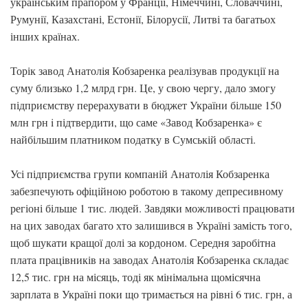
українським прапором у Франції, Німеччині, Словаччині,
Румунії, Казахстані, Естонії, Білорусії, Литві та багатьох
інших країнах.
Торік завод Анатолія Кобзаренка реалізував продукції на
суму близько 1,2 млрд грн. Це, у свою чергу, дало змогу
підприємству перерахувати в бюджет України більше 150
млн грн i підтвердити, що саме «Завод Кобзаренка» є
найбільшим платником податку в Сумській області.
Усі підприємства групи компаній Анатолія Кобзаренка
забезпечують офіційною роботою в такому депресивному
регіоні більше 1 тис. людей. Завдяки можливості працювати
на цих заводах багато хто залишився в Україні замість того,
щоб шукати кращої долі за кордоном. Середня заробітна
плата працівників на заводах Анатолія Кобзаренка складає
12,5 тис. грн на місяць, тоді як мінімальна щомісячна
зарплата в Україні поки що тримається на рівні 6 тис. грн, а