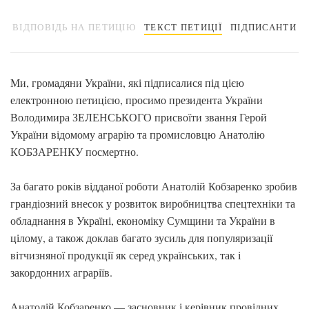
ВІДПОВІДЬ НА ПЕТИЦІЮ
ТЕКСТ ПЕТИЦІЇ
ПІДПИСАНТИ
Ми, громадяни України, які підписалися під цією
електронною петицією, просимо президента України
Володимира ЗЕЛЕНСЬКОГО присвоїти звання Герой
України відомому аграрію та промисловцю Анатолію
КОБЗАРЕНКУ посмертно.
За багато років відданої роботи Анатолій Кобзаренко зробив
грандіозний внесок у розвиток виробництва спецтехніки та
обладнання в Україні, економіку Сумщини та України в
цілому, а також доклав багато зусиль для популяризації
вітчизняної продукції як серед українських, так і
закордонних аграріїв.
Анатолій Кобзаренко — засновник і керівник провідних