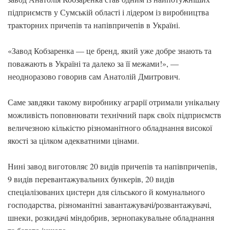
підприємств у Сумській області і лідером із виробництва
тракторних причепів та напівпричепів в Україні.
«Завод Кобзаренка — це бренд, який уже добре знають та
поважають в Україні та далеко за її межами!», —
неодноразово говорив сам Анатолій Дмитрович.
Саме завдяки такому виробнику аграрії отримали унікальну
можливість поповнювати технічний парк своїх підприємств
величезною кількістю різноманітного обладнання високої
якості за цілком адекватними цінами.
Нині завод виготовляє 20 видів причепів та напівпричепів,
9 видів перевантажувальних бункерів, 20 видів
спеціалізованих цистерн для сільського й комунального
господарства, різноманітні завантажувачі/розвантажувачі,
шнеки, розкидачі міндобрив, зернопакувальне обладнання