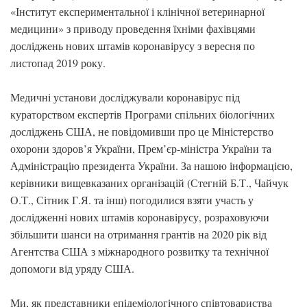
«Інститут експериментальної і клінічної ветеринарної
медицини» з приводу проведення їхніми фахівцями
досліджень нових штамів коронавірусу з вересня по
листопад 2019 року.
Медичні установи досліджували коронавірус під
кураторством експертів Програми спільних біологічних
досліджень США, не повідомивши про це Міністерство
охорони здоров’я України, Прем’єр-міністра України та
Адміністрацію президента України. За нашою інформацією,
керівники вищевказаних організацій (Стегній Б.Т., Чайчук
О.Т., Сітник Г.Я. та інш) погодилися взяти участь у
дослідженні нових штамів коронавірусу, розраховуючи
збільшити шанси на отримання грантів на 2020 рік від
Агентства США з міжнародного розвитку та технічної
допомоги від уряду США.
Ми, як представники епідеміологічного співтовариства