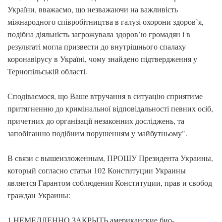
України, вважаємо, що незважаючи на важливість
міжнародного співробітництва в галузі охорони здоров’я,
подібна діяльність загрожувала здоров’ю громадян і в
результаті могла призвести до внутрішнього спалаху
коронавірусу в Україні, чому знайдено підтвердження у
Тернопільській області.
Сподіваємося, що Ваше втручання в ситуацію сприятиме
притягненню до кримінальної відповідальності певних осіб,
причетних до організації незаконних досліджень, та
запобіганню подібним порушенням у майбутньому".
В связи с вышеизложенным, ПРОШУ Президента Украины,
который согласно статьи 102 Конституции Украины
является Гарантом соблюдения Конституции, прав и свобод
граждан Украины:
1.НЕМЕДЛЕННО ЗАКРЫТЬ американские био-