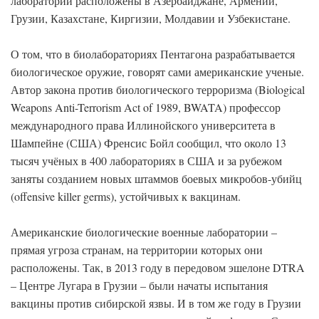
лаборатории расположены в Азербайджане, Армении,
Грузии, Казахстане, Киргизии, Молдавии и Узбекистане.
О том, что в биолабораториях Пентагона разрабатывается
биологическое оружие, говорят сами американские ученые.
Автор закона против биологического терроризма (Biological
Weapons Anti-Terrorism Act of 1989, BWATA) профессор
международного права Иллинойского университета в
Шампейне (США) Френсис Бойл сообщил, что около 13
тысяч учёных в 400 лабораториях в США и за рубежом
заняты созданием новых штаммов боевых микробов-убийц
(offensive killer germs), устойчивых к вакцинам.
Американские биологические военные лаборатории –
прямая угроза странам, на территории которых они
расположены. Так, в 2013 году в передовом эшелоне DTRA
– Центре Лугара в Грузии – были начаты испытания
вакцины против сибирской язвы. И в том же году в Грузии