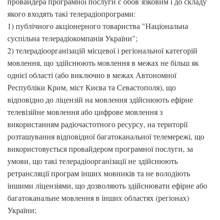
провайдера програмної послуги є обов’язковим і до складу
якого входять такі телерадіопрограми:
1) публічного акціонерного товариства "Національна
суспільна телерадіокомпанія України";
2) телерадіоорганізацій місцевої і регіональної категорій
мовлення, що здійснюють мовлення в межах не більш як
однієї області (або виключно в межах Автономної
Республіки Крим, міст Києва та Севастополя), що
відповідно до ліцензій на мовлення здійснюють ефірне
телевізійне мовлення або цифрове мовлення з
використанням радіочастотного ресурсу, на території
розташування відповідної багатоканальної телемережі, що
використовується провайдером програмної послуги, за
умови, що такі телерадіоорганізації не здійснюють
ретрансляції програм інших мовників та не володіють
іншими ліцензіями, що дозволяють здійснювати ефірне або
багатоканальне мовлення в інших областях (регіонах)
України;