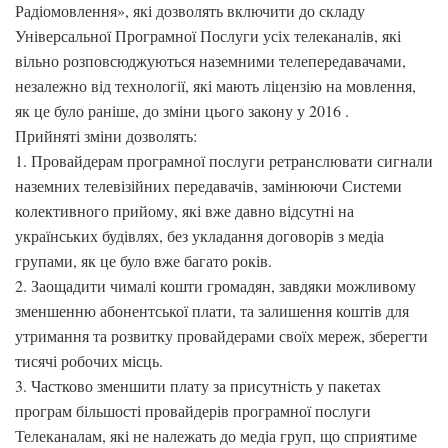
Радіомовлення», які дозволять включити до складу
Універсальної Програмної Послуги усіх телеканалів, які
вільно розповсюджуються наземними телепередавачами,
незалежно від технології, які мають ліцензію на мовлення,
як це було раніше, до зміни цього закону у 2016 .
Прийняті зміни дозволять:
1. Провайдерам програмної послуги ретранслювати сигнали
наземних телевізійних передавачів, замінюючи Системи
колективного прийому, які вже давно відсутні на
українських будівлях, без укладання договорів з медіа
групами, як це було вже багато років.
2. Заощадити чималі кошти громадян, завдяки можливому
зменшенню абонентської плати, та залишення коштів для
утримання та розвитку провайдерами своїх мереж, зберегти
тисячі робочих місць.
3. Частково зменшити плату за присутність у пакетах
програм більшості провайдерів програмної послуги
Телеканалам, які не належать до медіа груп, що сприятиме