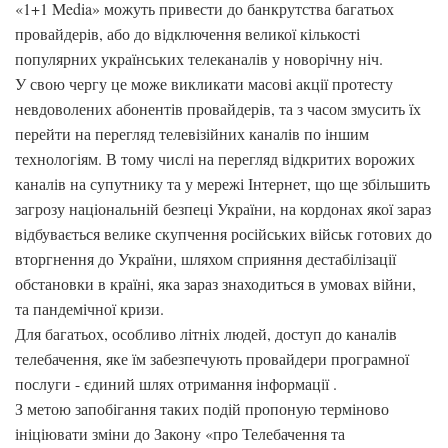
«1+1 Media» можуть привести до банкрутства багатьох
провайдерів, або до відключення великої кількості
популярних українських телеканалів у новорічну ніч.
У свою чергу це може викликати масові акції протесту
невдоволених абонентів провайдерів, та з часом змусить їх
перейти на перегляд телевізійних каналів по іншим
технологіям. В тому числі на перегляд відкритих ворожих
каналів на супутнику та у мережі Інтернет, що ще збільшить
загрозу національній безпеці України, на кордонах якої зараз
відбувається велике скупчення російських військ готових до
вторгнення до України, шляхом сприяння дестабілізації
обстановки в країні, яка зараз знаходиться в умовах війни,
та пандемічної кризи.
Для багатьох, особливо літніх людей, доступ до каналів
телебачення, яке їм забезпечують провайдери програмної
послуги - єдиний шлях отримання інформації .
З метою запобігання таких подій пропоную терміново
ініціювати зміни до Закону «про Телебачення та