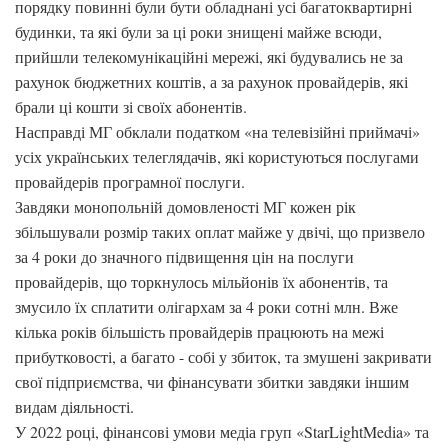
порядку повинні були бути обладнані усі багатоквартирні
будинки, та які були за ці роки знищені майже всюди,
прийшли телекомунікаційні мережі, які будувались не за
рахунок бюджетних коштів, а за рахунок провайдерів, які
брали ці кошти зі своїх абонентів.
Насправді МГ обклали податком «на телевізійні приймачі»
усіх українських телеглядачів, які користуються послугами
провайдерів програмної послуги.
Завдяки монопольній домовленості МГ кожен рік
збільшували розмір таких оплат майже у двічі, що призвело
за 4 роки до значного підвищення цін на послуги
провайдерів, що торкнулось мільйонів їх абонентів, та
змусило їх сплатити олігархам за 4 роки сотні млн. Вже
кілька років більшість провайдерів працюють на межі
прибутковості, а багато - собі у збиток, та змушені закривати
свої підприємства, чи фінансувати збитки завдяки іншим
видам діяльності.
У 2022 році, фінансові умови медіа груп «StarLightMedia» та