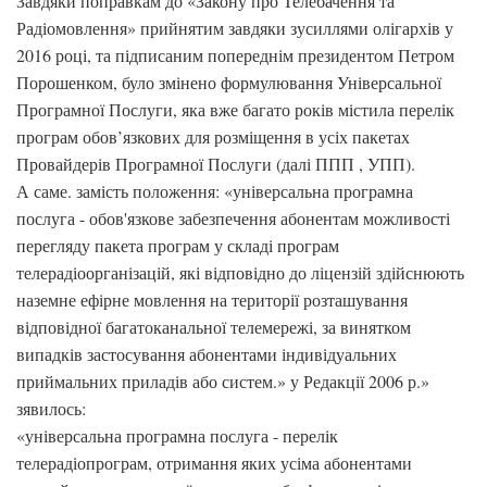
Завдяки поправкам до «Закону про Телебачення та
Радіомовлення» прийнятим завдяки зусиллями олігархів у
2016 році, та підписаним попереднім президентом Петром
Порошенком, було змінено формулювання Універсальної
Програмної Послуги, яка вже багато років містила перелік
програм обов’язкових для розміщення в усіх пакетах
Провайдерів Програмної Послуги (далі ППП , УПП).
А саме. замість положення: «універсальна програмна
послуга - обов'язкове забезпечення абонентам можливості
перегляду пакета програм у складі програм
телерадіоорганізацій, які відповідно до ліцензій здійснюють
наземне ефірне мовлення на території розташування
відповідної багатоканальної телемережі, за винятком
випадків застосування абонентами індивідуальних
приймальних приладів або систем.» у Редакції 2006 р.»
зявилось:
«універсальна програмна послуга - перелік
телерадіопрограм, отримання яких усіма абонентами