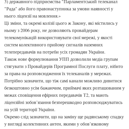
3) державного підприємства "Парламентський телеканал
"Рада" або його правонаступника за умови наявності у
нього ліцензії на мовлення.»
Ці зміни, та окремі колізії цього ж Закону, які містились у
ньому з 2006 року, не дозволяють провайдерам
телекомунікацій використовувати свої мережі, у якості
систем колективного прийому сигналів наземних
телепередавачів на потреби усіх громадян України.
Також нове формулювання УПП дозволили медіа групам
стягувати з Провайдерів Програмної Послуги плату, нібито
за права на розповсюдження їх телеканалів у мережах.
Потрібно зазначити, що тіж самі канали можливо дивитися
безкоштовно усім бажаючим, приймачі яких розташованим у
межах сповіщення ефірних передавачів Т2, та мають
ліцензійні зобов’язання безперешкодно розповсюджуватись
на усій території України.
Окремо слід зазначити, що на заміну ще радянському спадку
у вигляді колективних антен, якими у обов’язковому