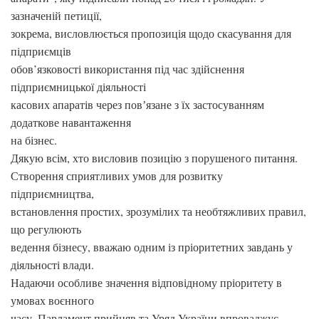
зазначеній петиції,
зокрема, висловлюється пропозиція щодо скасування для
підприємців
обов’язковості використання під час здійснення
підприємницької діяльності
касових апаратів через повʼязане з їх застосуванням
додаткове навантаження
на бізнес.
Дякую всім, хто висловив позицію з порушеного питання.
Створення сприятливих умов для розвитку
підприємництва,
встановлення простих, зрозумілих та необтяжливих правил,
що регулюють
ведення бізнесу, вважаю одним із пріоритетних завдань у
діяльності влади.
Надаючи особливе значення відповідному пріоритету в
умовах воєнного
часу, Парламент прийняв та Уряд України впроваджує