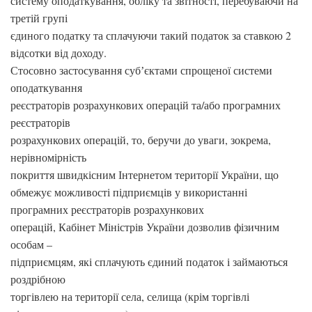
систему оподаткування, обліку та звітності, перебуваючи на
третій групі
єдиного податку та сплачуючи такий податок за ставкою 2
відсотки від доходу.
Стосовно застосування субʼєктами спрощеної системи
оподаткування
реєстраторів розрахункових операцій та/або програмних
реєстраторів
розрахункових операцій, то, беручи до уваги, зокрема,
нерівномірність
покриття швидкісним Інтернетом території України, що
обмежує можливості підприємців у використанні
програмних реєстраторів розрахункових
операцій, Кабінет Міністрів України дозволив фізичним
особам –
підприємцям, які сплачують єдиний податок і займаються
роздрібною
торгівлею на території села, селища (крім торгівлі