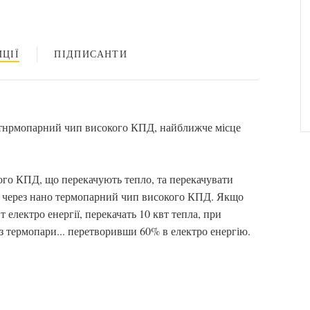
ЦІЇ
ПІДПИСАНТИ
тнрмопарний чип високого КПД, найближче місце
ого КПД, що перекачують тепло, та перекачувати
ла, через нано термопарний чип високого КПД. Якщо
 електро енергії, перекачать 10 квт тепла, при
ез термопари... перетворивши 60% в електро енергію.