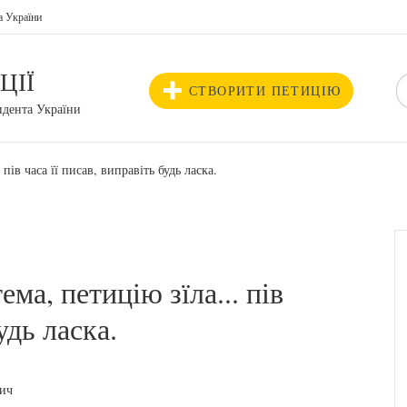
а України
ЦІЇ
СТВОРИТИ ПЕТИЦІЮ
идента України
пів часа її писав, виправіть будь ласка.
ма, петицію зїла... пів
удь ласка.
вич