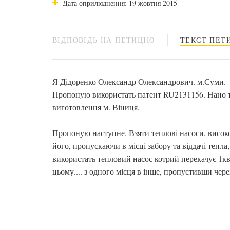
Дата оприлюднення: 19 жовтня 2015
ВІДПОВІДЬ НА ПЕТИЦІЮ
ТЕКСТ ПЕТИ
Я Дідоренко Олександр Олександрович. м.Суми.
Пропоную використать патент RU2131156. Нано 
виготовлення м. Віниця.
Пропоную наступне. Взяти теплові насоси, висок
його, пропускаючи в місці забору та віддачі теп
використать тепловий насос котрий перекачує 1квт
цьому.... з одного місця в інше, пропустивши чер