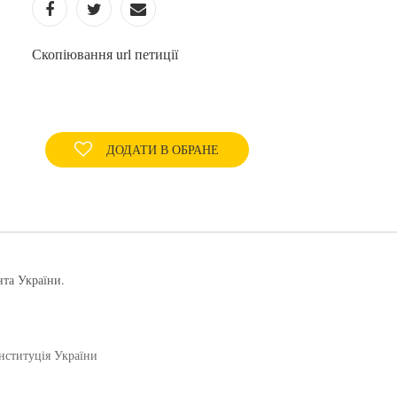
Скопіювання url петиції
ДОДАТИ В ОБРАНЕ
нта України.
нституція України