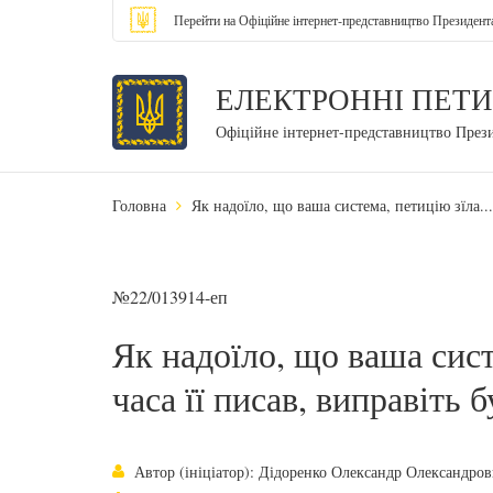
Перейти на Офіційне інтернет-представництво Президент
ЕЛЕКТРОННІ ПЕТИ
Офіційне інтернет-представництво През
Головна
Як надоїло, що ваша система, петицію зїла... 
№22/013914-еп
Як надоїло, що ваша систе
часа її писав, виправіть б
Автор (ініціатор): Дідоренко Олександр Олександро