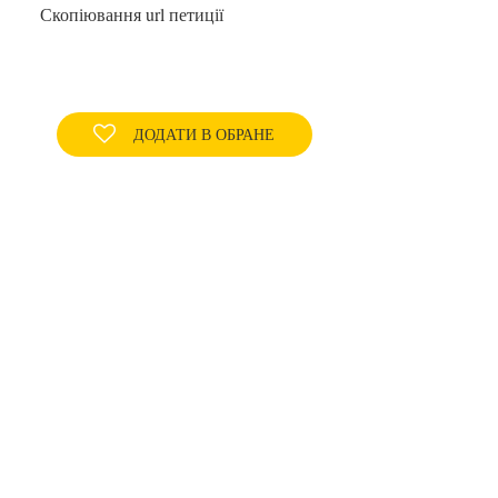
Скопіювання url петиції
ДОДАТИ В ОБРАНЕ