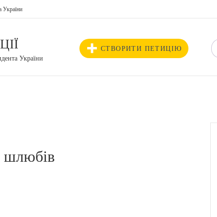
а України
ЦІЇ
СТВОРИТИ ПЕТИЦІЮ
идента України
х шлюбів