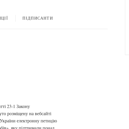
ЦІЇ
ПІДПИСАНТИ
атті 23-1 Закону
то розміщену на вебсайті
 України електронну петицію
бів», яку підтримали понад