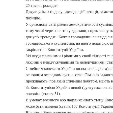
25 тисяч громадян.
Дякую усім, хто долучився до цієї петиції, за акт
позицію.
У сучасному світі рівень демократичності суспіль
тому числі через політику держави, спрямовану н
для усіх громадян. Кожен громадянин є невідділ
громадянського суспільства, на нього поширюютьс
закріплені в Конституції України.
Усі люди є вільними і рівними у своїй гідності та 
людини є невідчужуваними та непорушними (статт
Сімейним кодексом України визначено, що сім'я 
основним осередком суспільства. Сім'ю складають 
проживають, пов'язані спільним побутом, мають вз
За Конституцією України шлюб ґрунтується на віль
чоловіка (стаття 51).
В умовах воєнного або надзвичайного стану Конс
може бути змінена (стаття 157 Конституції України
Водночас Уряд напрацьовував варіанти рішень сто