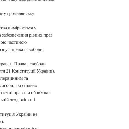
ивну громадянську
ства вимірюється у
а забезпечення рівних прав
ьною частиною
я усі права і свободи,
правах. Права і свободи
я 21 Конституції України).
є первинним та
особи, які спільно
аємні права та обов'язки.
ній згоді жінки і
титуція України не
).
совно легалізації в