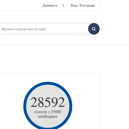
|
Допомога
Вхід / Реєстрація
28592
голосів з 25000
необхідних