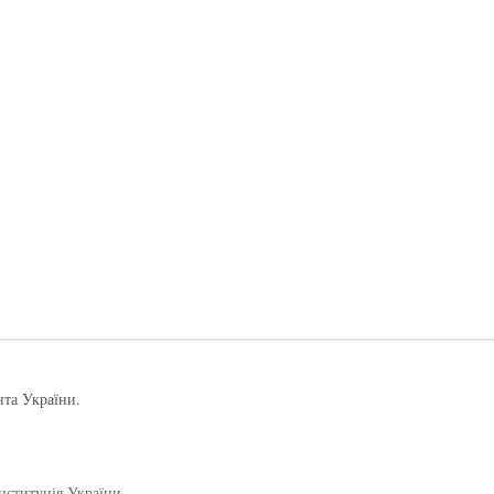
нта України.
нституція України