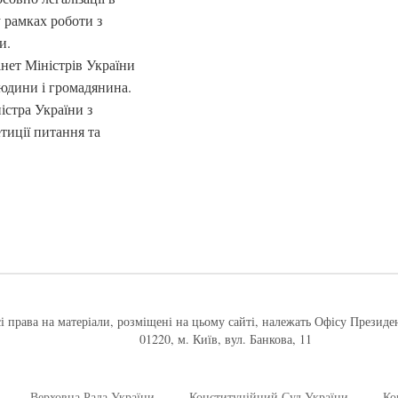
 рамках роботи з
и.
інет Міністрів України
людини і громадянина.
істра України з
тиції питання та
і права на матеріали, розміщені на цьому сайті, належать Офісу Президе
01220, м. Київ, вул. Банкова, 11
Верховна Рада України
Конституційний Суд України
Ко