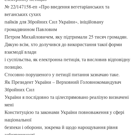
№ 22/147158-еп «Про введення вегетаріанських та
веганських сухих
пайків для Збройних Сил України», ініційовану
громадянином Павловим
Петром Михайловичем, яку підтримали 25 тисяч громадян.
Дякую всім, хто долучився до використання такої форми
взаємодії влади
і суспільства, як електронна петиція, та висловив відповідну
позицію.
Стосовно порушеного у петиції питання зазначаю таке.
Як Президент України – Верховний Головнокомандувач
Збройних Сил
України я послідовно та цілеспрямовано реалізую визначені
мені
Конституцією та законами України повноваження у сфері
національної
безпеки і оборони, зокрема й щодо нарощування рівня
забезпеченості