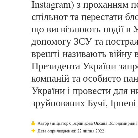
Instagram) з проханням 
спільнот та перестати бл
що висвітлюють події в 
допомогу ЗСУ та постра
врешті називають війну 
Президента України запр
компаній та особисто па
України і провести для н
зруйнованих Бучі, Ірпені
Автор (ініціатор): Бєрднікова Оксана Володимирівна
Дата оприлюднення: 22 липня 2022