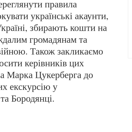
переглянути правила
окувати українські акаунти,
Україні, збирають кошти на
ждалим громадянам та
війною. Також закликаємо
осити керівників цих
на Марка Цукерберга до
их екскурсію у
 та Бородянці.