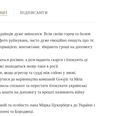
ЦІЇ
ПІДПИСАНТИ
раїнців дуже змінилося. Всім своїм горем та болем
фото руйнувань, часто дуже емоційно пишуть про те,
формацією, контактами, збирають гроші на допомогу
ться росіяни, а розглядають скарги і блокують ці
і знаходяться знову-таки в росії.
, якщо агресор та судді між собою у змові.
утися до керівництва компаній Google та Meta
авила спільнот та перестати блокувати українські
ть кошти на допомогу та врешті називають війну
ній та особисто пана Марка Цукерберга до України і
рпені та Бородянці.