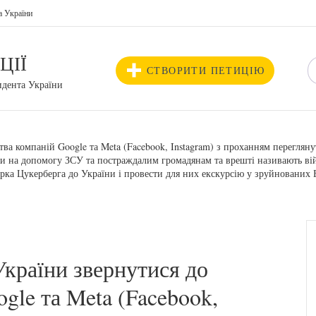
а України
ЦІЇ
СТВОРИТИ ПЕТИЦІЮ
идента України
а компаній Google та Meta (Facebook, Instagram) з проханням перегляну
шти на допомогу ЗСУ та постраждалим громадянам та врешті називають в
ка Цукерберга до України і провести для них екскурсію у зруйнованих Б
країни звернутися до
gle та Meta (Facebook,