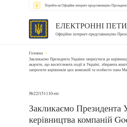
Перейти на Офіційне інтернет-представництво Президент
ЕЛЕКТРОННІ ПЕТИ
Офіційне інтернет-представництво През
Головна
Закликаємо Президента України звернутися до керівництв
акаунти, що висвітлюють події в Україні, збирають ко
запросити керівників цих компаній та особисто пана Мар
№22/151110-еп
Закликаємо Президента У
керівництва компаній Goo