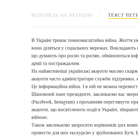
ВІДПОВІДЬ НА ПЕТИЦІЮ
ТЕКСТ ПЕТИ
В Україні триває повномасштабна війна. Життя ук
вони діляться у соціальних мережах. Викладають 
що думають про росію та росіян, обмінюються ін
армії та постраждалим.
На найактивніші українські акаунти масово скаржа
акаунти часто адміністратори служби підтримки, як
Це інформаційна війна. І в ній не можна перемогти
Шановний пане президенте, закликаємо вас зверн
(Facebook, Instagram) з проханням переглянути пр
акаунти, що висвітлюють події в Україні, збираю
війною.
Також закликаємо запросити керівників цих компа
провести для них екскурсію у зруйнованих Бучі, І