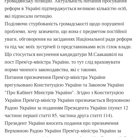
громадянську позицію. Актуальність питання просування
реформ в Україні підтверджується великою кількістю осіб,
які підписали петицію.
Поділяючи стурбованість громадськості щодо порушеної
проблеми, хочу зазначити, що вона є предметом постійної
уваги, обговорення на засіданнях Національної ради реформ
та під час моїх зустрічей із представниками всіх гілок влади.
Що стосується висунення кандидатури М.Саакашвілі на
пост Прем'єр-міністра України, то тут слід враховувати
норми чинного законодавства, які є такими.
Питання призначення Прем'єр-міністра України
врегульовано Конституцією України та Законом України
"Про Кабінет Міністрів України". Згідно з Конституцією
України Прем'єр-міністр України призначається Верховною
Радою України за поданням Президента України (пункт 12
частини першої статті 85, частина друга статті 114).
Президент України вносить подання про призначення
Верховною Радою України Прем'єр-міністра України за