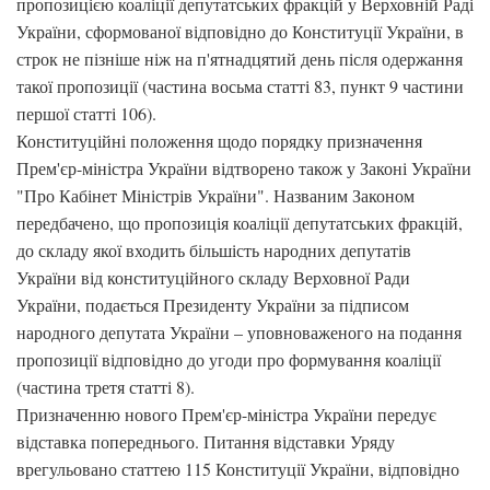
пропозицією коаліції депутатських фракцій у Верховній Раді
України, сформованої відповідно до Конституції України, в
строк не пізніше ніж на п'ятнадцятий день після одержання
такої пропозиції (частина восьма статті 83, пункт 9 частини
першої статті 106).
Конституційні положення щодо порядку призначення
Прем'єр-міністра України відтворено також у Законі України
"Про Кабінет Міністрів України". Названим Законом
передбачено, що пропозиція коаліції депутатських фракцій,
до складу якої входить більшість народних депутатів
України від конституційного складу Верховної Ради
України, подається Президенту України за підписом
народного депутата України – уповноваженого на подання
пропозиції відповідно до угоди про формування коаліції
(частина третя статті 8).
Призначенню нового Прем'єр-міністра України передує
відставка попереднього. Питання відставки Уряду
врегульовано статтею 115 Конституції України, відповідно