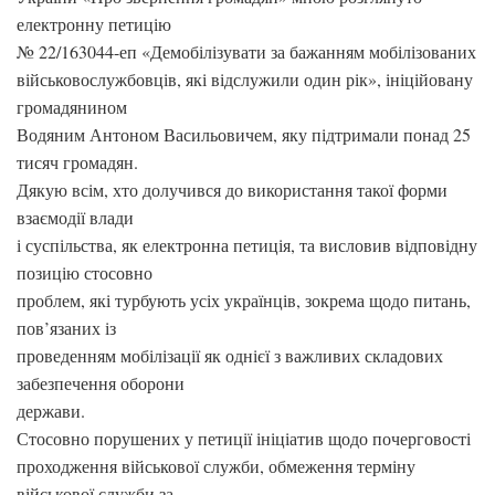
електронну петицію
№ 22/163044-еп «Демобілізувати за бажанням мобілізованих
військовослужбовців, які відслужили один рік», ініційовану
громадянином
Водяним Антоном Васильовичем, яку підтримали понад 25
тисяч громадян.
Дякую всім, хто долучився до використання такої форми
взаємодії влади
і суспільства, як електронна петиція, та висловив відповідну
позицію стосовно
проблем, які турбують усіх українців, зокрема щодо питань,
пов’язаних із
проведенням мобілізації як однієї з важливих складових
забезпечення оборони
держави.
Стосовно порушених у петиції ініціатив щодо почерговості
проходження військової служби, обмеження терміну
військової служби за