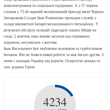
комплектування та соціальної підтримки. А з 27 червня
служив у 72-ій окремій механізованій бригаді імені Чорних
Запорожців.Солдат Іван Романенко проходив службу у
складі мінометної батареї механізованого батальйону. У
результаті обстрілу позицій підрозділу наших бійців на
сході, 2 жовтня, наш земляк загинув від отриманих
поранень, несумісних з життям.
Іван Васильович був люблячим чоловіком та турботливим
батьком. Він не боявся ніякої роботи та мав багато друзів. З
ними і захищав Україну від ворогів. Осиротіли донька та
син, родина Героя.
4234