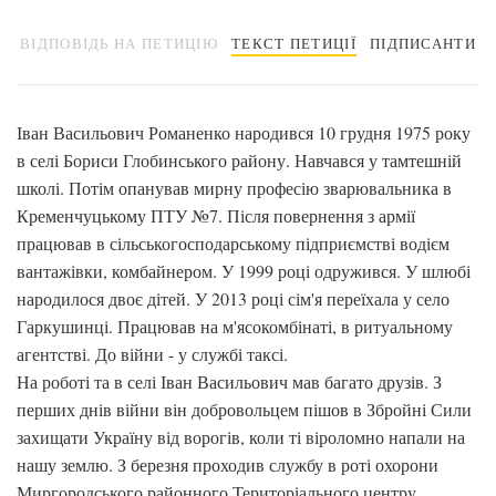
ВІДПОВІДЬ НА ПЕТИЦІЮ
ТЕКСТ ПЕТИЦІЇ
ПІДПИСАНТИ
Іван Васильович Романенко народився 10 грудня 1975 року
в селі Бориси Глобинського району. Навчався у тамтешній
школі. Потім опанував мирну професію зварювальника в
Кременчуцькому ПТУ №7. Після повернення з армії
працював в сільськогосподарському підприємстві водієм
вантажівки, комбайнером. У 1999 році одружився. У шлюбі
народилося двоє дітей. У 2013 році сім'я переїхала у село
Гаркушинці. Працював на м'ясокомбінаті, в ритуальному
агентстві. До війни - у службі таксі.
На роботі та в селі Іван Васильович мав багато друзів. З
перших днів війни він добровольцем пішов в Збройні Сили
захищати Україну від ворогів, коли ті віроломно напали на
нашу землю. З березня проходив службу в роті охорони
Миргородського районного Територіального центру