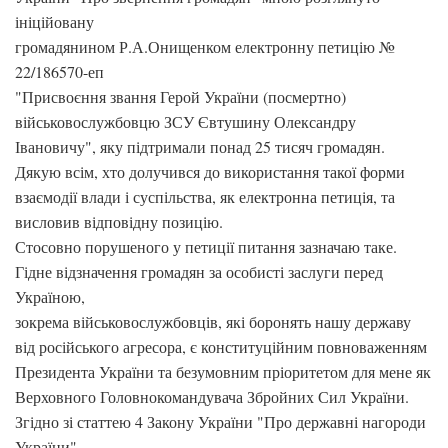
ініційовану
громадянином Р.А.Онищенком електронну петицію №
22/186570-еп
"Присвоєння звання Герой України (посмертно)
військовослужбовцю ЗСУ Євтушину Олександру
Івановичу", яку підтримали понад 25 тисяч громадян.
Дякую всім, хто долучився до використання такої форми
взаємодії влади і суспільства, як електронна петиція, та
висловив відповідну позицію.
Стосовно порушеного у петиції питання зазначаю таке.
Гідне відзначення громадян за особисті заслуги перед
Україною,
зокрема військовослужбовців, які боронять нашу державу
від російського агресора, є конституційним повноваженням
Президента України та безумовним пріоритетом для мене як
Верховного Головнокомандувача Збройних Сил України.
Згідно зі статтею 4 Закону України "Про державні нагороди
України"