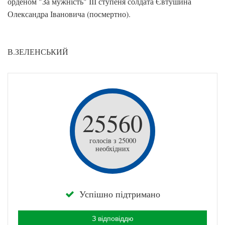
орденом "За мужність" ІІІ ступеня солдата Євтушина
Олександра Івановича (посмертно).
В.ЗЕЛЕНСЬКИЙ
25560
голосів з 25000
необхідних
Успішно підтримано
З відповіддю