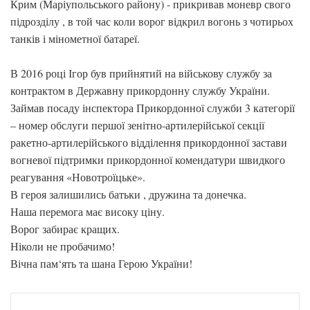
Крим (Маріупольського району) - прикривав моневр свого
підрозділу , в той час коли ворог відкрил вогонь з чотирьох
танків і мінометної батареї.
В 2016 році Ігор був прийнятий на військову службу за
контрактом в Державну прикордонну службу України.
Займав посаду інспектора Прикордонної служби 3 категорії
– номер обслуги першої зенітно-артилерійської секції
ракетно-артилерійського відділення прикордонної застави
вогневої підтримки прикордонної комендатури швидкого
реагування «Новотроїцьке».
В героя залишились батьки , дружина та донечка.
Наша перемога має високу ціну.
Ворог забирає кращих.
Ніколи не пробачимо!
Вічна пам‘ять та шана Герою України!