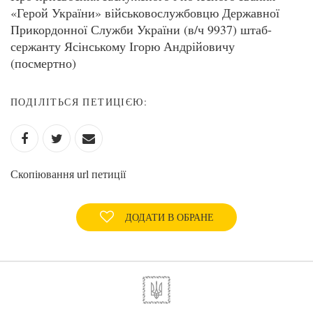
«Герой України» військовослужбовцю Державної
Прикордонної Служби України (в/ч 9937) штаб-
сержанту Ясінському Ігорю Андрійовичу
(посмертно)
ПОДІЛІТЬСЯ ПЕТИЦІЄЮ:
Скопіювання url петиції
ДОДАТИ В ОБРАНЕ