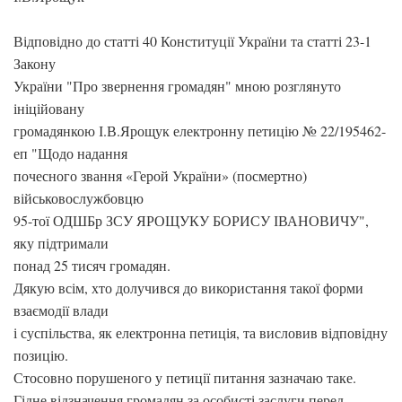
Відповідно до статті 40 Конституції України та статті 23-1
Закону
України "Про звернення громадян" мною розглянуто
ініційовану
громадянкою І.В.Ярощук електронну петицію № 22/195462-
еп "Щодо надання
почесного звання «Герой України» (посмертно)
військовослужбовцю
95-тої ОДШБр ЗСУ ЯРОЩУКУ БОРИСУ ІВАНОВИЧУ",
яку підтримали
понад 25 тисяч громадян.
Дякую всім, хто долучився до використання такої форми
взаємодії влади
і суспільства, як електронна петиція, та висловив відповідну
позицію.
Стосовно порушеного у петиції питання зазначаю таке.
Гідне відзначення громадян за особисті заслуги перед