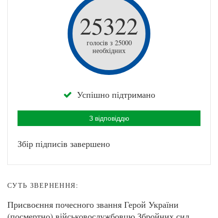
25322
голосів з 25000
необхідних
Успішно підтримано
З відповіддю
Збір підписів завершено
СУТЬ ЗВЕРНЕННЯ:
Присвоєння почесного звання Герой України
(посмертно) військовослужбовцю Збройних сил