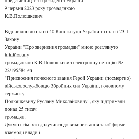
представництва Президента України
9 червня 2023 року громадянкою
К.В.Полюшкевич
Відповідно до статті 40 Конституції України та статті 23-1
Закону
України "Про звернення громадян" мною розглянуто
ініційовану
громадянкою К.В.Полюшкевич електронну петицію №
22/195584-еп
"Присвоєння почесного звання Герой України (посмертно)
військовослужбовцю Збройних сил України, головному
сержанту
Полюшкевичу Руслану Миколайовичу", яку підтримали
понад 25 тисяч
громадян.
Дякую всім, хто долучився до використання такої форми
взаємодії влади і