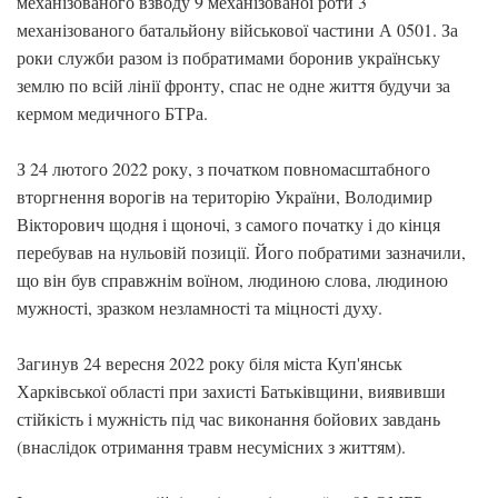
механізованого взводу 9 механізованої роти 3
механізованого батальйону військової частини А 0501. За
роки служби разом із побратимами боронив українську
землю по всій лінії фронту, спас не одне життя будучи за
кермом медичного БТРа.
З 24 лютого 2022 року, з початком повномасштабного
вторгнення ворогів на територію України, Володимир
Вікторович щодня і щоночі, з самого початку і до кінця
перебував на нульовій позиції. Його побратими зазначили,
що він був справжнім воїном, людиною слова, людиною
мужності, зразком незламності та міцності духу.
Загинув 24 вересня 2022 року біля міста Куп'янськ
Харківської області при захисті Батьківщини, виявивши
стійкість і мужність під час виконання бойових завдань
(внаслідок отримання травм несумісних з життям).