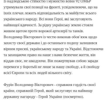
Із надлюдською стійкістю і мужністю воїни 92 ОМБР
утримували свої позиції на фронті, усвідомлюючи, що на
їхніх плечах лежить відповідальність за майбутнє всього
українського народу. Всі вони Герої, які заслуговують
найвищої вдячності. За рідну українську землю стояли
живим щитом проти ворожої артилерії та танків.
Володимир Вікторович із честю виконав обов’язок щодо
захисту своєї держави і до останнього подиху залишився
вірним присязі, українському народу та Україні. Відстоюючи
та захищаючи право на наше з вами безпечне життя, він
віддав своє, не шкодуючи. Він пожертвував собою заради
перемоги у боротьбі не лише за нашу свободу, а й свободу
всієї Європи та всіх людей вільного світу.
Фурін Володимир Вікторович - справжня гордість своєї
країни, справжній Герой, який заслуговує на найвищу
державну нагороду - Герой України (посмертно).