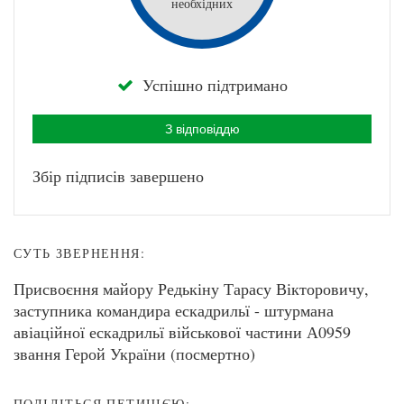
необхідних
Успішно підтримано
З відповіддю
Збір підписів завершено
СУТЬ ЗВЕРНЕННЯ:
Присвоєння майору Редькіну Тарасу Вікторовичу,
заступника командира ескадрильї - штурмана
авіаційної ескадрильї військової частини А0959
звання Герой України (посмертно)
ПОДІЛІТЬСЯ ПЕТИЦІЄЮ: