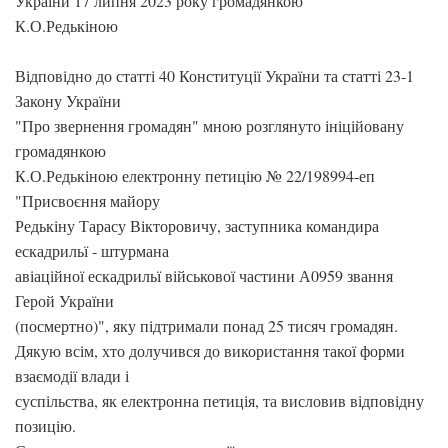
України 17 липня 2023 року громадянкою
К.О.Редькіною
Відповідно до статті 40 Конституції України та статті 23-1
Закону України
"Про звернення громадян" мною розглянуто ініційовану
громадянкою
К.О.Редькіною електронну петицію № 22/198994-еп
"Присвоєння майору
Редькіну Тарасу Вікторовичу, заступника командира
ескадрильї - штурмана
авіаційної ескадрильї військової частини А0959 звання
Герой України
(посмертно)", яку підтримали понад 25 тисяч громадян.
Дякую всім, хто долучився до використання такої форми
взаємодії влади і
суспільства, як електронна петиція, та висловив відповідну
позицію.