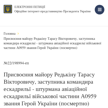
ЕЛЕКТРОННІ ПЕТИЦІЇ
Офіційне інтернет-представництво Президента України
Головна
Присвоєння майору Редькіну Тарасу Вікторовичу, заступника
командира ескадрильї - штурмана авіаційної ескадрильї військової
частини А0959 звання Герой України (посмертно)
№22/198994-еп
Присвоєння майору Редькіну Тарасу
Вікторовичу, заступника командира
ескадрильї - штурмана авіаційної
ескадрильї військової частини А0959
звання Герой України (посмертно)