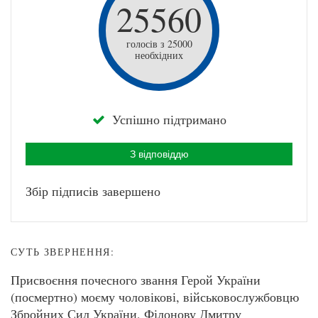
25560
голосів з 25000
необхідних
Успішно підтримано
З відповіддю
Збір підписів завершено
СУТЬ ЗВЕРНЕННЯ:
Присвоєння почесного звання Герой України
(посмертно) моєму чоловікові, військовослужбовцю
Збройних Сил України, Філонову Дмитру