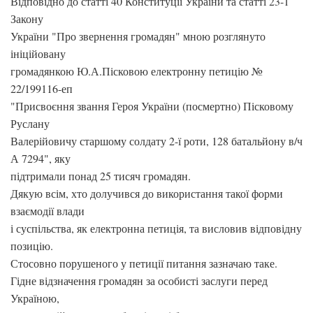
Відповідно до статті 40 Конституції України та статті 23-1
Закону
України "Про звернення громадян" мною розглянуто
ініційовану
громадянкою Ю.А.Пісковою електронну петицію №
22/199116-еп
"Присвоєння звання Героя України (посмертно) Пісковому
Руслану
Валерійовичу старшому солдату 2-ї роти, 128 батальйону в/ч
А 7294", яку
підтримали понад 25 тисяч громадян.
Дякую всім, хто долучився до використання такої форми
взаємодії влади
і суспільства, як електронна петиція, та висловив відповідну
позицію.
Стосовно порушеного у петиції питання зазначаю таке.
Гідне відзначення громадян за особисті заслуги перед
Україною,