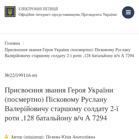
ЕЛЕКТРОННІ ПЕТИЦІЇ
Офіційне інтернет-представництво Президента України
Головна
Присвоєння звання Героя України (посмертно) Пісковому Руслану
Валерійовичу старшому солдату 2-ї роти ,128 батальйону в/ч А 7294
№22/199116-еп
Присвоєння звання Героя України
(посмертно) Пісковому Руслану
Валерійовичу старшому солдату 2-ї
роти ,128 батальйону в/ч А 7294
Автор (ініціатор): Піскова Юлія Анатоліївна