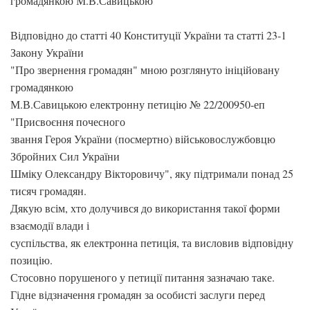
громадянкою М.В.Савицькою
Відповідно до статті 40 Конституції України та статті 23-1
Закону України
"Про звернення громадян" мною розглянуто ініційовану
громадянкою
М.В.Савицькою електронну петицію № 22/200950-еп
"Присвоєння почесного
звання Героя України (посмертно) військовослужбовцю
Збройних Сил України
Шміку Олександру Вікторовичу", яку підтримали понад 25
тисяч громадян.
Дякую всім, хто долучився до використання такої форми
взаємодії влади і
суспільства, як електронна петиція, та висловив відповідну
позицію.
Стосовно порушеного у петиції питання зазначаю таке.
Гідне відзначення громадян за особисті заслуги перед